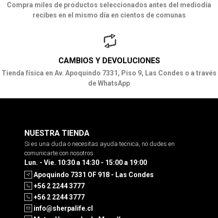
Compra miles de productos seleccionados antes del mediodía
recibes en el mismo día en cientos de comunas
CAMBIOS Y DEVOLUCIONES
Tienda física en Av. Apoquindo 7331, Piso 9, Las Condes o a través
de WhatsApp
NUESTRA TIENDA
Si es una duda o necesitas ayuda tecnica, no dudes en
comunicarte con nosotros
Lun. - Vie. 10:30 a 14:30 - 15:00 a 19:00
Apoquindo 7331 OF 918 - Las Condes
+56 2 2244 3777
+56 2 2244 3777
info@sherpalife.cl