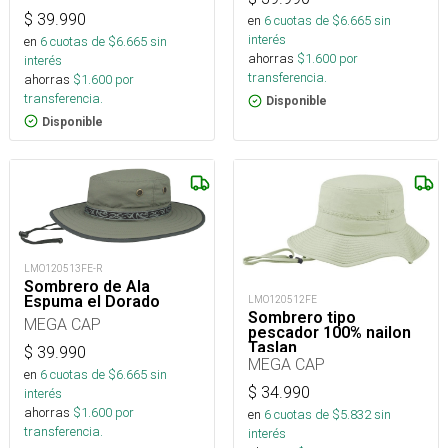
$
39.990
en
6
cuotas de $
6.665
sin
interés
en
6
cuotas de $
6.665
sin
ahorras
$
1.600
por
interés
transferencia.
ahorras
$
1.600
por
transferencia.
Disponible
Disponible
LMO120513FE-R
Sombrero de Ala
Espuma el Dorado
LMO120512FE
Sombrero tipo
MEGA CAP
pescador 100% nailon
Taslan
$
39.990
MEGA CAP
en
6
cuotas de $
6.665
sin
$
34.990
interés
ahorras
$
1.600
por
en
6
cuotas de $
5.832
sin
transferencia.
interés