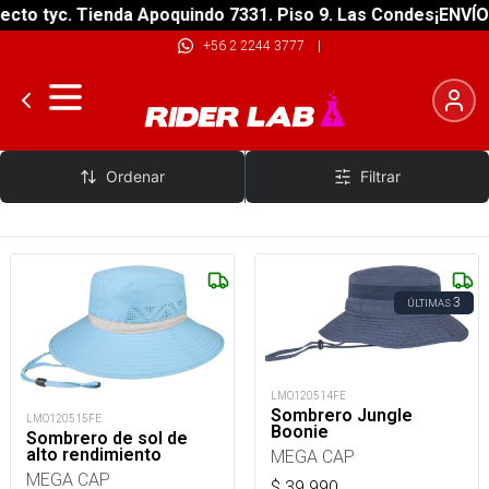
cto tyc. Tienda Apoquindo 7331. Piso 9. Las Condes
¡ENVÍO 
+56 2 2244 3777
|
MEGA CAP
Ordenar
Filtrar
3
ÚLTIMAS
LMO120514FE
Sombrero Jungle
LMO120515FE
Boonie
Sombrero de sol de
alto rendimiento
MEGA CAP
MEGA CAP
$
39.990