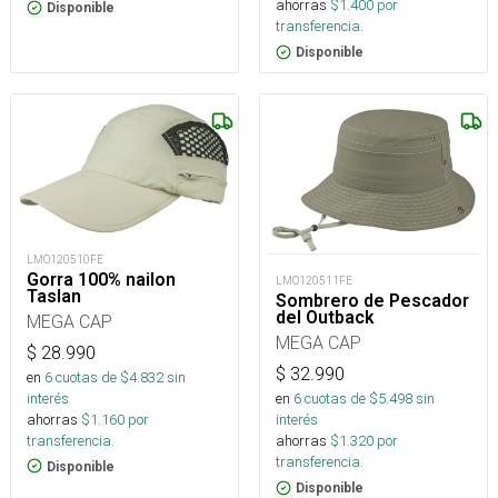
ahorras
$
1.400
por
Disponible
transferencia.
Disponible
LMO120510FE
Gorra 100% nailon
LMO120511FE
Taslan
Sombrero de Pescador
del Outback
MEGA CAP
MEGA CAP
$
28.990
$
32.990
en
6
cuotas de $
4.832
sin
interés
en
6
cuotas de $
5.498
sin
ahorras
$
1.160
por
interés
transferencia.
ahorras
$
1.320
por
transferencia.
Disponible
Disponible