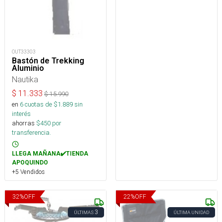
OUT33303
Bastón de Trekking
Aluminio
Nautika
$
11.333
$
15.990
en
6
cuotas de $
1.889
sin
interés
ahorras
$
450
por
transferencia.
LLEGA MAÑANA✔️TIENDA
APOQUINDO
+5 Vendidos
32
%
OFF
22
%
OFF
3
ÚLTIMAS
ÚLTIMA UNIDAD