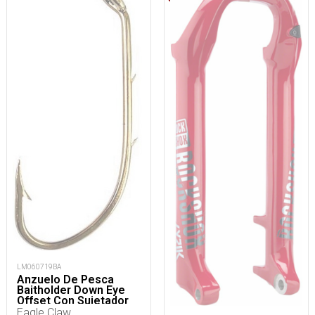
LM060719BA
Anzuelo De Pesca
Baitholder Down Eye
Offset Con Sujetador
De Carnada
Eagle Claw