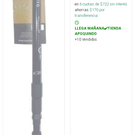
en
6
cuotas de $
722
sin interés
ahorras
$
170
por
transferencia.
LLEGA MAÑANA✔️TIENDA
APOQUINDO
+10 Vendidos