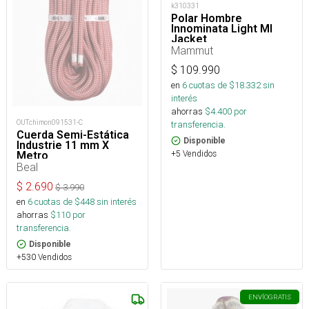
k310331
Polar Hombre
Innominata Light Ml
Jacket
Mammut
$
109.990
en
6
cuotas de $
18.332
sin
interés
ahorras
$
4.400
por
OUTchimon091531-C
transferencia.
Cuerda Semi-Estática
Disponible
Industrie 11 mm X
+5 Vendidos
Metro
Beal
$
2.690
$
3.990
en
6
cuotas de $
448
sin interés
ahorras
$
110
por
transferencia.
Disponible
+530 Vendidos
ENVÍO
GRATIS