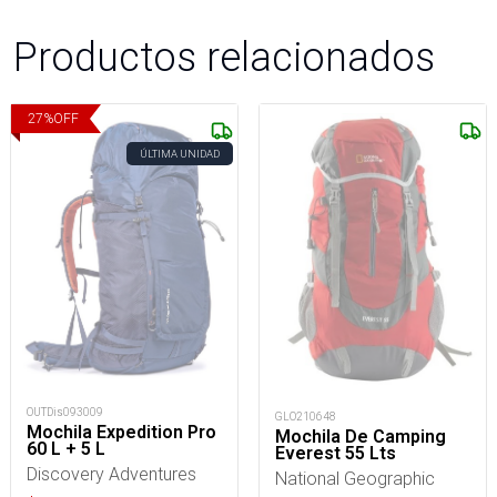
Productos relacionados
27
%
OFF
ÚLTIMA UNIDAD
OUTDis093009
GLO210648
Mochila Expedition Pro
Mochila De Camping
60 L + 5 L
Everest 55 Lts
Discovery Adventures
National Geographic