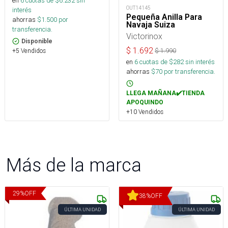
en
6
cuotas de $
6.232
sin
OUT14145
interés
Pequeña Anilla Para
ahorras
$
1.500
por
Navaja Suiza
transferencia.
Victorinox
Disponible
$
1.692
+5 Vendidos
$
1.990
en
6
cuotas de $
282
sin interés
ahorras
$
70
por transferencia.
LLEGA MAÑANA✔️TIENDA
APOQUINDO
+10 Vendidos
Más de la marca
29
%
OFF
38
%
OFF
ÚLTIMA UNIDAD
ÚLTIMA UNIDAD