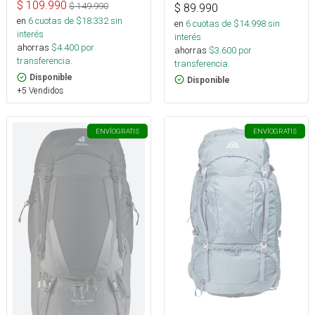
$
109.990
$
149.990
$
89.990
en
6
cuotas de $
18.332
sin
en
6
cuotas de $
14.998
sin
interés
interés
ahorras
$
4.400
por
ahorras
$
3.600
por
transferencia.
transferencia.
Disponible
Disponible
+5 Vendidos
ENVÍO
GRATIS
ENVÍO
GRATIS