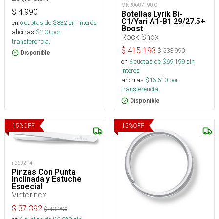
MKR0607190-C
$
4.990
Botellas Lyrik Bi-
C1/Yari A1-B1 29/27.5+
en
6
cuotas de $
832
sin interés
Boost
ahorras
$
200
por
Rock Shox
transferencia.
$
415.193
$
533.990
Disponible
en
6
cuotas de $
69.199
sin
interés
ahorras
$
16.610
por
transferencia.
Disponible
15
%
OFF
15
%
OFF
n260214
Pinzas Con Punta
Inclinada y Estuche
Especial
Victorinox
$
37.392
$
43.990