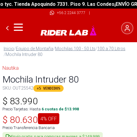
c. Tienda Apoquindo 7331. Piso 9. Las Condes
¡ENVÍO GRATIS
+56 2 2244 3777
|
Inicio
/
Equipo de Montaña
/
Mochilas 100 - 50 Lts
/
100 a 70 Litros
/
Mochila Intruder 80
Nautika
Mochila Intruder 80
SKU:
OUT25542
+5 VENDIDOS
$
83.990
Precio Tarjetas: Hasta
6
cuotas de $
13.998
$
80.630
4
% OFF
Precio Transferencia Bancaria
Envío gratis para compras mayores a $149.999