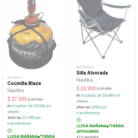
OUT25556-C
Silla Alvorada
OUT33317
Nautika
Cocinilla Blaze
$
23.333
$
29.990
Nautika
en
6
cuotas de $
3.889
sin
$
27.333
$
39.990
interés
en
6
cuotas de $
4.556
sin
ahorras
$
930
por
interés
transferencia.
ahorras
$
1.090
por
transferencia.
LLEGA MAÑANA✔️TIENDA
APOQUINDO
LLEGA MAÑANA✔️TIENDA
+10 Vendidos