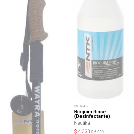
OUT16479
Bioquim Rinse
(Desinfectante)
Nautika
$
4.333
$
6.990