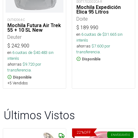
DOIT1702002CA-R
Mochila Expedición
Elica 95 Litros
Doite
OUT42064-C
Mochila Futura Air Trek
$
189.990
55 + 10 SL New
en
6
cuotas de $
31.665
sin
Deuter
interés
$
242.900
ahorras
$
7.600
por
transferencia.
en
6
cuotas de $
40.483
sin
interés
Disponible
ahorras
$
9.720
por
transferencia.
Disponible
+5 Vendidos
Últimos Vistos
22
%
OFF
ENVÍO
GRATIS