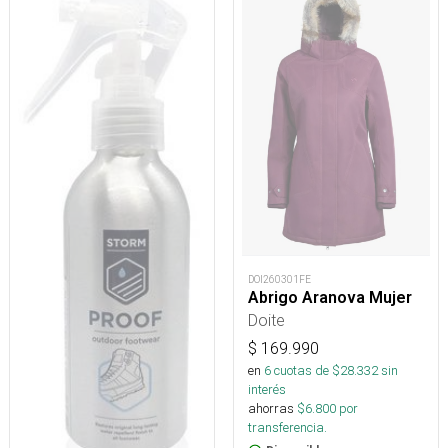
DOI260301FE
Abrigo Aranova Mujer
Doite
$
169.990
en
6
cuotas de $
28.332
sin
interés
ahorras
$
6.800
por
transferencia.