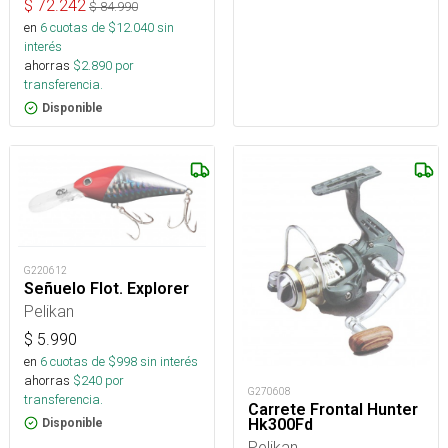
$
72.242
$
84.990
en
6
cuotas de $
12.040
sin
interés
ahorras
$
2.890
por
transferencia.
Disponible
G220612
Señuelo Flot. Explorer
Pelikan
$
5.990
en
6
cuotas de $
998
sin interés
ahorras
$
240
por
G270608
transferencia.
Carrete Frontal Hunter
Hk300Fd
Disponible
Pelikan