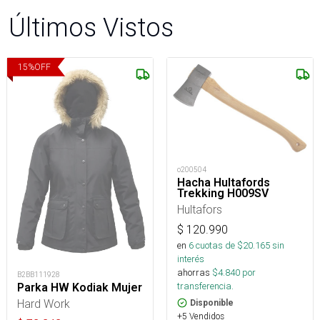
Últimos Vistos
15
%
OFF
o200504
Hacha Hultafords
Trekking H009SV
Hultafors
$
120.990
en
6
cuotas de $
20.165
sin
interés
ahorras
$
4.840
por
B2BB111928
transferencia.
Parka HW Kodiak Mujer
Hard Work
Disponible
+5 Vendidos