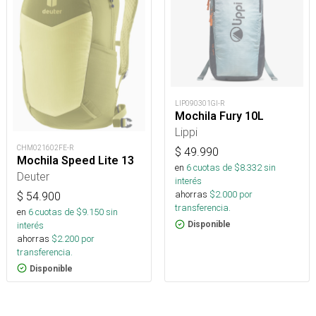
LIP090301GI-R
Mochila Fury 10L
Lippi
CHM021602FE-R
$
49.990
Mochila Speed Lite 13
en
6
cuotas de $
8.332
sin
Deuter
interés
ahorras
$
2.000
por
$
54.900
transferencia.
en
6
cuotas de $
9.150
sin
interés
Disponible
ahorras
$
2.200
por
transferencia.
Disponible