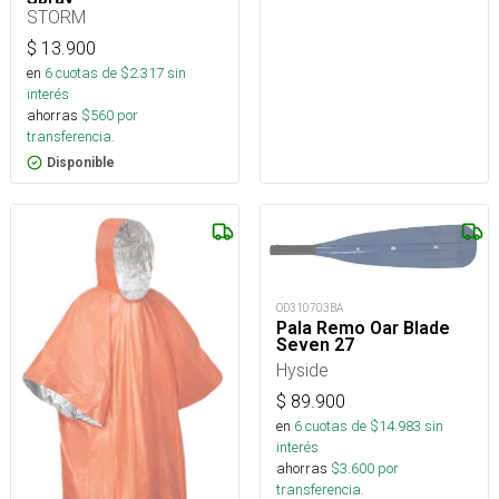
STORM
$
13.900
en
6
cuotas de $
2.317
sin
interés
ahorras
$
560
por
transferencia.
Disponible
OD310703BA
Pala Remo Oar Blade
Seven 27
Hyside
$
89.900
en
6
cuotas de $
14.983
sin
interés
ahorras
$
3.600
por
transferencia.