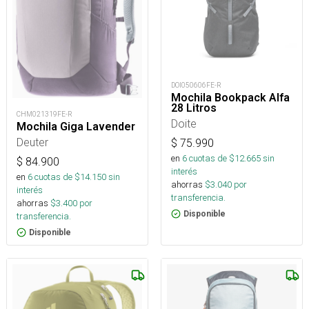
DOI050606FE-R
Mochila Bookpack Alfa
28 Litros
CHM021319FE-R
Doite
Mochila Giga Lavender
Deuter
$
75.990
en
6
cuotas de $
12.665
sin
$
84.900
interés
en
6
cuotas de $
14.150
sin
ahorras
$
3.040
por
interés
transferencia.
ahorras
$
3.400
por
Disponible
transferencia.
Disponible