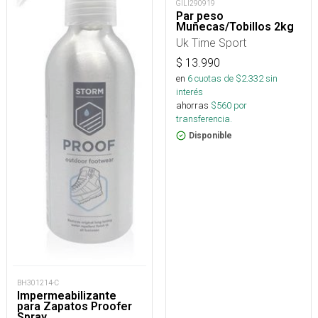
GILI290919
Par peso
Muñecas/Tobillos 2kg
Uk Time Sport
$
13.990
en
6
cuotas de $
2.332
sin
interés
ahorras
$
560
por
transferencia.
Disponible
BH301214-C
Impermeabilizante
para Zapatos Proofer
Spray