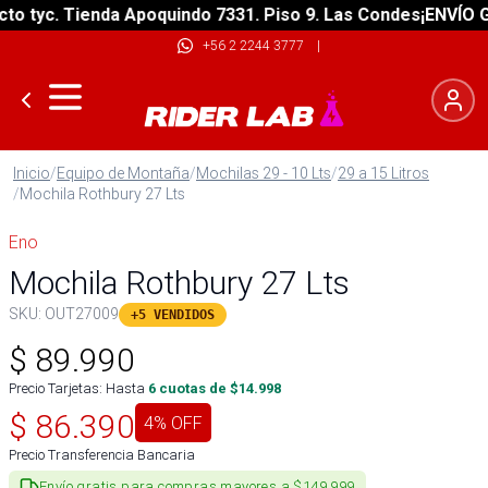
 tyc. Tienda Apoquindo 7331. Piso 9. Las Condes
¡ENVÍO GRA
+56 2 2244 3777
|
Inicio
/
Equipo de Montaña
/
Mochilas 29 - 10 Lts
/
29 a 15 Litros
/
Mochila Rothbury 27 Lts
Eno
Mochila Rothbury 27 Lts
SKU:
OUT27009
+5 VENDIDOS
$
89.990
Precio Tarjetas: Hasta
6
cuotas de $
14.998
$
86.390
4
% OFF
Precio Transferencia Bancaria
Envío gratis para compras mayores a $149.999