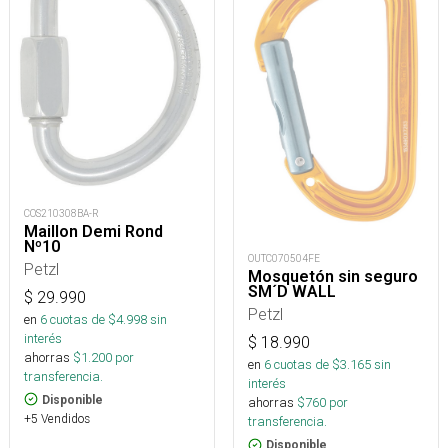
COS210308BA-R
Maillon Demi Rond
Nº10
OUTC070504FE
Petzl
Mosquetón sin seguro
SM´D WALL
$
29.990
Petzl
en
6
cuotas de $
4.998
sin
interés
$
18.990
ahorras
$
1.200
por
en
6
cuotas de $
3.165
sin
transferencia.
interés
Disponible
ahorras
$
760
por
+5 Vendidos
transferencia.
Disponible