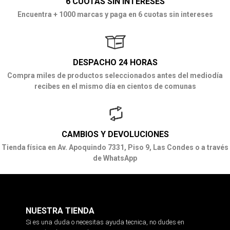
6 CUOTAS SIN INTERESES
Encuentra + 1000 marcas y paga en 6 cuotas sin intereses
DESPACHO 24 HORAS
Compra miles de productos seleccionados antes del mediodía
recibes en el mismo día en cientos de comunas
CAMBIOS Y DEVOLUCIONES
Tienda física en Av. Apoquindo 7331, Piso 9, Las Condes o a través
de WhatsApp
NUESTRA TIENDA
Si es una duda o necesitas ayuda tecnica, no dudes en