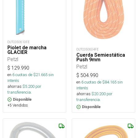
OUTC050610FE
Piolet de marcha
OUTC050604FE
GLACIER
Cuerda Semiestática
Petzl
Push 9mm
Petzl
$
129.990
en
6
cuotas de $
21.665
sin
$
504.990
interés
en
6
cuotas de $
84.165
sin
ahorras
$
5.200
por
interés
transferencia.
ahorras
$
20.200
por
transferencia.
Disponible
+5 Vendidos
Disponible