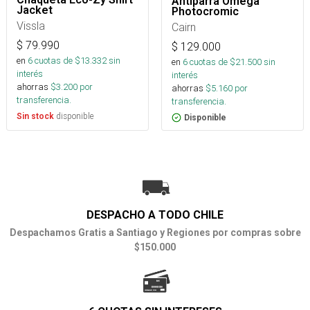
Antiparra Omega
Jacket
Photocromic
Vissla
Cairn
$
79.990
$
129.000
en
6
cuotas de $
13.332
sin
en
6
cuotas de $
21.500
sin
interés
interés
ahorras
$
3.200
por
ahorras
$
5.160
por
transferencia.
transferencia.
disponible
Sin stock
Disponible
DESPACHO A TODO CHILE
Despachamos Gratis a Santiago y Regiones por compras sobre
$150.000