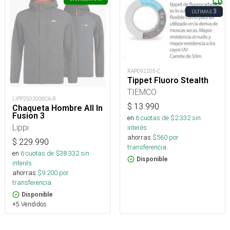
3
ÚLTIMAS
RAP092205-C
Tippet Fluoro Stealth
TIEMCO
LIPP2502006CA-R
$
13.990
Chaqueta Hombre All In
Fusion 3
en
6
cuotas de $
2.332
sin
Lippi
interés
ahorras
$
560
por
$
229.990
transferencia.
en
6
cuotas de $
38.332
sin
Disponible
interés
ahorras
$
9.200
por
transferencia.
Disponible
+5 Vendidos