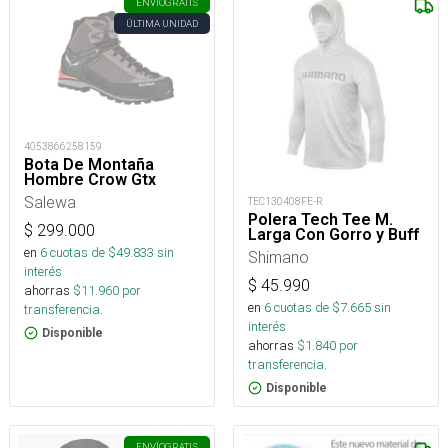
ENVÍO
GRATIS
ÚLTIMA UNIDAD
4053866258159
Bota De Montaña
Hombre Crow Gtx
Salewa
TEC130408FE-R
Polera Tech Tee M.
$
299.000
Larga Con Gorro y Buff
en
6
cuotas de $
49.833
sin
Shimano
interés
$
45.990
ahorras
$
11.960
por
en
6
cuotas de $
7.665
sin
transferencia.
interés
Disponible
ahorras
$
1.840
por
transferencia.
Disponible
ENVÍO
GRATIS