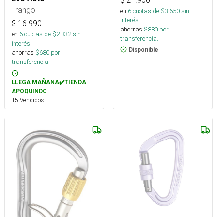
$
21.900
Trango
en
6
cuotas de $
3.650
sin
interés
$
16.990
ahorras
$
880
por
en
6
cuotas de $
2.832
sin
transferencia.
interés
Disponible
ahorras
$
680
por
transferencia.
LLEGA MAÑANA✔️TIENDA
APOQUINDO
+5 Vendidos