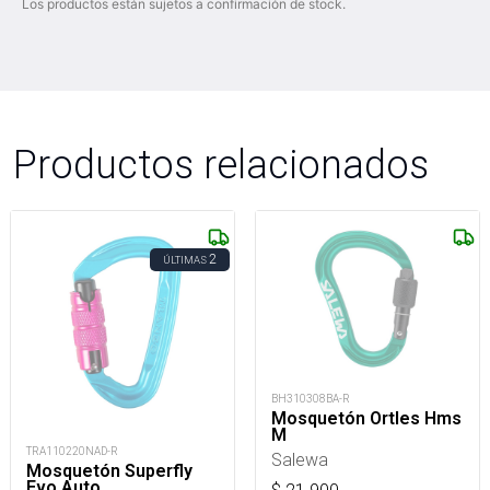
Los productos están sujetos a confirmación de stock.
Productos relacionados
2
ÚLTIMAS
BH310308BA-R
Mosquetón Ortles Hms
M
TRA110220NAD-R
Salewa
Mosquetón Superfly
Evo Auto