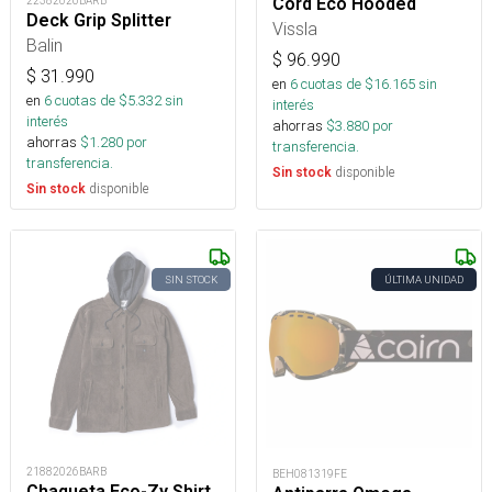
22382026BARB
Cord Eco Hooded
Deck Grip Splitter
Vissla
Balin
$
96.990
$
31.990
en
6
cuotas de $
16.165
sin
en
6
cuotas de $
5.332
sin
interés
interés
ahorras
$
3.880
por
ahorras
$
1.280
por
transferencia.
transferencia.
disponible
Sin stock
disponible
Sin stock
SIN STOCK
ÚLTIMA UNIDAD
21882026BARB
BEH081319FE
Chaqueta Eco-Zy Shirt