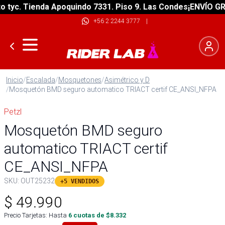
yc. Tienda Apoquindo 7331. Piso 9. Las Condes
¡ENVÍO GRATI
+56 2 2244 3777
|
Inicio
/
Escalada
/
Mosquetones
/
Asimétrico y D
/
Mosquetón BMD seguro automatico TRIACT certif CE_ANSI_NFPA
Petzl
Mosquetón BMD seguro
automatico TRIACT certif
CE_ANSI_NFPA
SKU:
OUT25232
+5 VENDIDOS
$
49.990
Precio Tarjetas: Hasta
6
cuotas de $
8.332