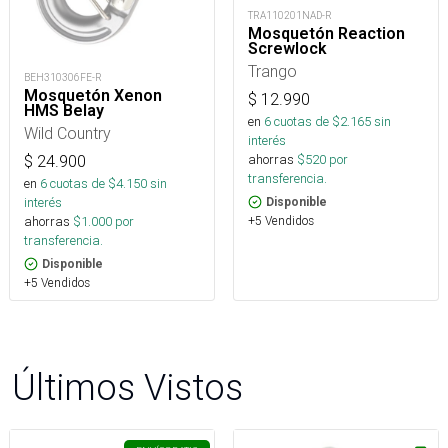
TRA110201NAD-R
Mosquetón Reaction
Screwlock
Trango
BEH310306FE-R
Mosquetón Xenon
$
12.990
HMS Belay
en
6
cuotas de $
2.165
sin
Wild Country
interés
ahorras
$
520
por
$
24.900
transferencia.
en
6
cuotas de $
4.150
sin
interés
Disponible
+5 Vendidos
ahorras
$
1.000
por
transferencia.
Disponible
+5 Vendidos
Últimos Vistos