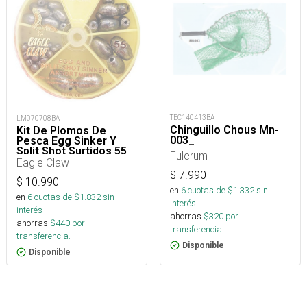
TEC140413BA
LM070708BA
Chinguillo Chous Mn-
Kit De Plomos De
003_
Pesca Egg Sinker Y
Split Shot Surtidos 55
Fulcrum
Piezas
Eagle Claw
$
7.990
$
10.990
en
6
cuotas de $
1.332
sin
en
6
cuotas de $
1.832
sin
interés
interés
ahorras
$
320
por
ahorras
$
440
por
transferencia.
transferencia.
Disponible
Disponible