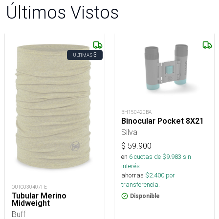
Últimos Vistos
3
ÚLTIMAS
BH150420BA
Binocular Pocket 8X21
Silva
$
59.900
en
6
cuotas de $
9.983
sin
interés
ahorras
$
2.400
por
transferencia.
OUTC030407FE
Tubular Merino
Disponible
Midweight
Buff