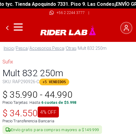
yc. Tienda Apoquindo 7331. Piso 9. Las Condes
¡ENVÍO GRATI
+56 2 2244 3777
|
Inicio
/
Pesca
/
Accesorios Pesca
/
Otras
/
Mult 832 250m
Sufix
Mult 832 250m
SKU:
RAP290926-C
+5 VENDIDOS
$
35.990
-
44.990
Precio Tarjetas: Hasta
6
cuotas de $
5.998
$
34.550
4
% OFF
Precio Transferencia Bancaria
Envío gratis para compras mayores a $149.999