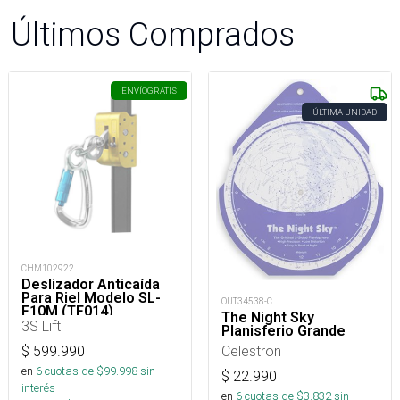
Últimos Comprados
ENVÍO
GRATIS
ÚLTIMA UNIDAD
CHM102922
Deslizador Anticaída
Para Riel Modelo SL-
OUT34538-C
F10M (TF014)
The Night Sky
3S Lift
Planisferio Grande
Celestron
$
599.990
en
6
cuotas de $
99.998
sin
$
22.990
interés
en
6
cuotas de $
3.832
sin