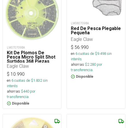
LM080709BA
Red De Pesca Plegable
Pequeña
Eagle Claw
$
56.990
LM070709BA
Kit De Plomos De
en
6
cuotas de $
9.498
sin
Pesca Micro Split Shot
interés
Surtidos 368 Piezas
ahorras
$
2.280
por
Eagle Claw
transferencia.
$
10.990
Disponible
en
6
cuotas de $
1.832
sin
interés
ahorras
$
440
por
transferencia.
Disponible