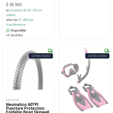
$
36.900
en
6
cuotas de $
6.150
sin
interés
ahorras
$
1.480
por
transferencia.
Disponible
+5 Vendidos
ÚLTIMA UNIDAD
ÚLTIMA UNIDAD
NAI160406
Neumatico 60TPI
Puncture Protection
Foldable Bead Skinwall