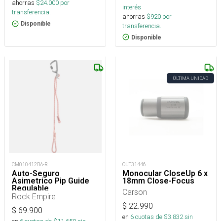
ahorras
$
24.000
por
interés
transferencia.
ahorras
$
920
por
Disponible
transferencia.
Disponible
ÚLTIMA UNIDAD
OUT31446
CM010412BA-R
Monocular CloseUp 6 x
Auto-Seguro
18mm Close-Focus
Asimetrico Pip Guide
Regulable
Carson
Rock Empire
$
22.990
$
69.900
en
6
cuotas de $
3.832
sin