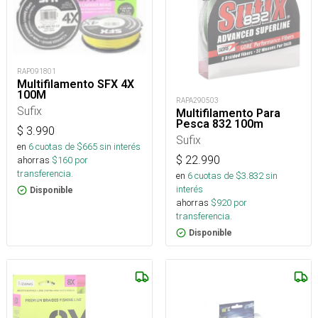
RAP091801
Multifilamento SFX 4X
100M
RAPA290503
Sufix
Multifilamento Para
Pesca 832 100m
$
3.990
Sufix
en
6
cuotas de $
665
sin interés
$
22.990
ahorras
$
160
por
transferencia.
en
6
cuotas de $
3.832
sin
interés
Disponible
ahorras
$
920
por
transferencia.
Disponible