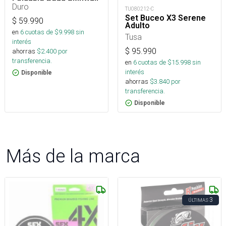
Tire
Duro
TU080212-C
Set Buceo X3 Serene
$
59.990
Adulto
en
6
cuotas de $
9.998
sin
Tusa
interés
$
95.990
ahorras
$
2.400
por
transferencia.
en
6
cuotas de $
15.998
sin
interés
Disponible
ahorras
$
3.840
por
transferencia.
Disponible
Más de la marca
3
ÚLTIMAS