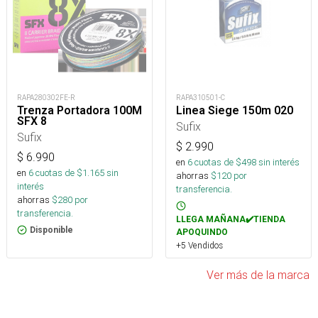
RAPA280302FE-R
RAPA310501-C
Trenza Portadora 100M
Linea Siege 150m 020
SFX 8
Sufix
Sufix
$
2.990
$
6.990
en
6
cuotas de $
498
sin interés
en
6
cuotas de $
1.165
sin
ahorras
$
120
por
interés
transferencia.
ahorras
$
280
por
transferencia.
LLEGA MAÑANA✔️TIENDA
Disponible
APOQUINDO
+5 Vendidos
Ver más de la marca