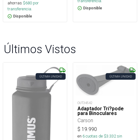
transferencia.
ahorras
$
680
por
Disponible
transferencia.
Disponible
Últimos Vistos
ÚLTIMA UNIDAD
ÚLTIMA UNIDAD
OUT34542
Adaptador Tri?pode
para Binoculares
Carson
$
19.990
en
6
cuotas de $
3.332
sin