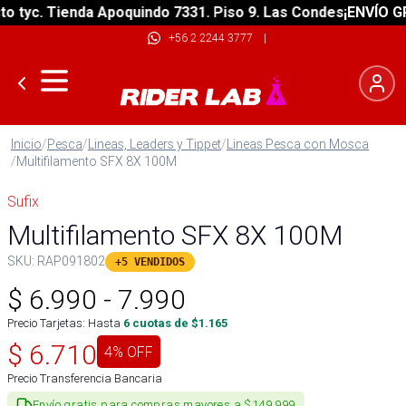
yc. Tienda Apoquindo 7331. Piso 9. Las Condes
¡ENVÍO GRATI
+56 2 2244 3777
|
Inicio
/
Pesca
/
Lineas, Leaders y Tippet
/
Lineas Pesca con Mosca
/
Multifilamento SFX 8X 100M
Sufix
Multifilamento SFX 8X 100M
SKU:
RAP091802
+5 VENDIDOS
$
6.990
-
7.990
Precio Tarjetas: Hasta
6
cuotas de $
1.165
$
6.710
4
% OFF
Precio Transferencia Bancaria
Envío gratis para compras mayores a $149.999