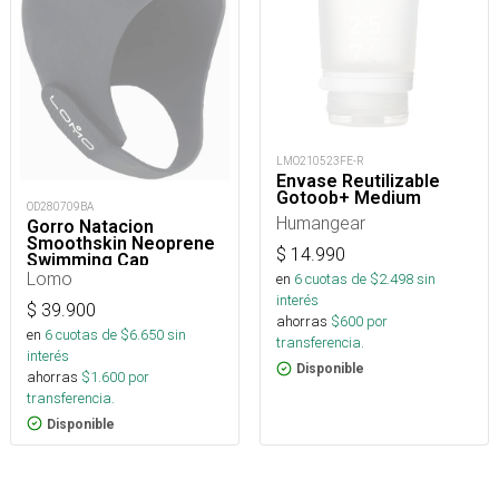
LMO210523FE-R
Envase Reutilizable
Gotoob+ Medium
OD280709BA
Humangear
Gorro Natacion
Smoothskin Neoprene
$
14.990
Swimming Cap
Lomo
en
6
cuotas de $
2.498
sin
interés
$
39.900
ahorras
$
600
por
en
6
cuotas de $
6.650
sin
transferencia.
interés
Disponible
ahorras
$
1.600
por
transferencia.
Disponible