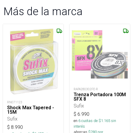
Más de la marca
RAPA280302FE-R
Trenza Portadora 100M
SFX 8
RN071123
Sufix
Shock Max Tapered -
15M
$
6.990
Sufix
en
6
cuotas de $
1.165
sin
interés
$
8.990
ahorras
$
280
por