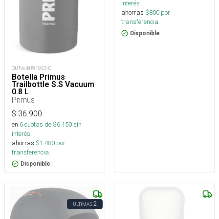
interés
ahorras
$
800
por
transferencia.
Disponible
OUTvolk091023-C
Botella Primus
Trailbottle S.S Vacuum
0.8 L
Primus
$
36.900
en
6
cuotas de $
6.150
sin
interés
ahorras
$
1.480
por
transferencia.
Disponible
2
ÚLTIMAS