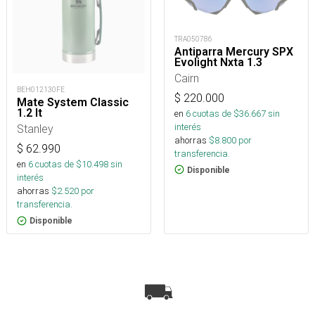
TRA050786
Antiparra Mercury SPX
Evolight Nxta 1.3
Cairn
BEH012130FE
$
220.000
Mate System Classic
1.2 lt
en
6
cuotas de $
36.667
sin
interés
Stanley
ahorras
$
8.800
por
$
62.990
transferencia.
en
6
cuotas de $
10.498
sin
Disponible
interés
ahorras
$
2.520
por
transferencia.
Disponible