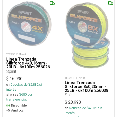
TEC251115NA-R
Linea Trenzada
Silkforce 4x0,16mm -
20LB - 6x100m 256026
Spinit
TEC251111NA-R
$
16.990
Linea Trenzada
en
6
cuotas de $
2.832
sin
Silkforce 8x0,20mm -
interés
25LB - 6x100m 256038
Spinit
ahorras
$
680
por
transferencia.
$
28.990
Disponible
en
6
cuotas de $
4.832
sin
+5 Vendidos
interés