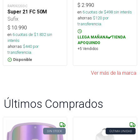
$
2.990
RAP092203-C
Super 21 FC 50M
en
6
cuotas de $
498
sin interés
ahorras
$
120
por
Sufix
transferencia.
$
10.990
en
6
cuotas de $
1.832
sin
LLEGA MAÑANA✔️TIENDA
interés
APOQUINDO
ahorras
$
440
por
+5 Vendidos
transferencia.
Disponible
Ver más de la marca
Últimos Comprados
SIN STOCK
ÚLTIMA UNIDAD