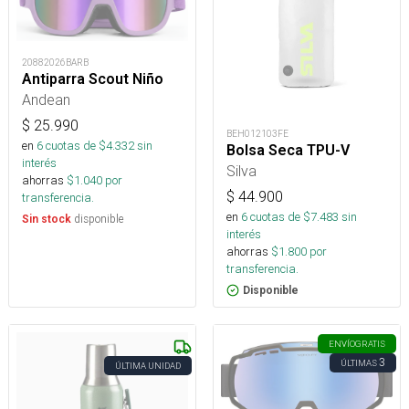
20882026BARB
Antiparra Scout Niño
Andean
$
25.990
BEH012103FE
en
6
cuotas de $
4.332
sin
Bolsa Seca TPU-V
interés
Silva
ahorras
$
1.040
por
$
44.900
transferencia.
en
6
cuotas de $
7.483
sin
disponible
Sin stock
interés
ahorras
$
1.800
por
transferencia.
Disponible
ENVÍO
GRATIS
3
ÚLTIMAS
ÚLTIMA UNIDAD