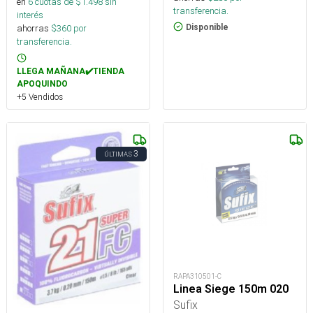
en
6
cuotas de $
1.498
sin
transferencia.
interés
Disponible
ahorras
$
360
por
transferencia.
LLEGA MAÑANA✔️TIENDA
APOQUINDO
+5 Vendidos
3
ÚLTIMAS
RAPA310501-C
Linea Siege 150m 020
Sufix