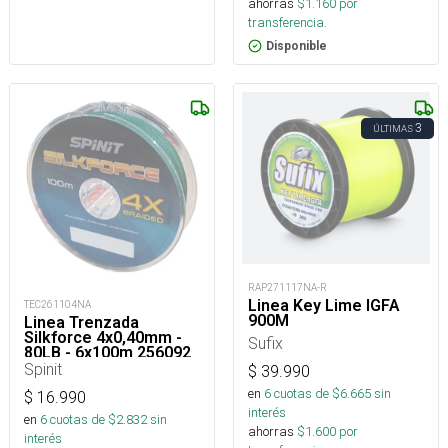
ahorras
$
1.160
por
transferencia.
Disponible
3
ÚLTIMAS
RAP271117NA-R
Linea Key Lime IGFA
TEC261104NA
900M
Linea Trenzada
Silkforce 4x0,40mm -
Sufix
80LB - 6x100m 256092
Spinit
$
39.990
en
6
cuotas de $
6.665
sin
$
16.990
interés
en
6
cuotas de $
2.832
sin
ahorras
$
1.600
por
interés