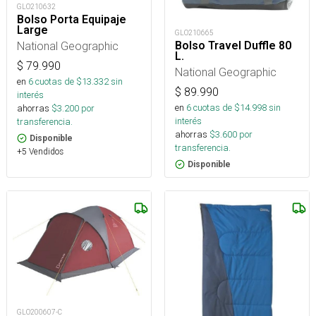
GLO210632
Bolso Porta Equipaje
Large
GLO210665
National Geographic
Bolso Travel Duffle 80
L.
$
79.990
National Geographic
en
6
cuotas de $
13.332
sin
$
89.990
interés
en
6
cuotas de $
14.998
sin
ahorras
$
3.200
por
interés
transferencia.
ahorras
$
3.600
por
Disponible
transferencia.
+5 Vendidos
Disponible
GLO200607-C