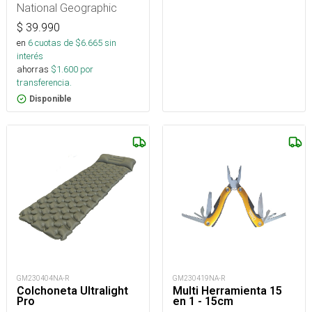
National Geographic
$
39.990
en
6
cuotas de $
6.665
sin
interés
ahorras
$
1.600
por
transferencia.
Disponible
GM230404NA-R
GM230419NA-R
Colchoneta Ultralight
Multi Herramienta 15
Pro
en 1 - 15cm