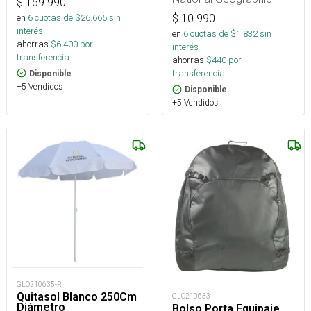
$
159.990
en
6
cuotas de $
26.665
sin
$
10.990
interés
en
6
cuotas de $
1.832
sin
ahorras
$
6.400
por
interés
transferencia.
ahorras
$
440
por
transferencia.
Disponible
+5 Vendidos
Disponible
+5 Vendidos
GLO210635-R
Quitasol Blanco 250Cm
GLO210633
Diámetro
Bolso Porta Equipaje