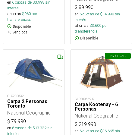
en
6
cuotas de $
3.998
sin
$
89.990
interés
ahorras
$
960
por
en
6
cuotas de $
14.998
sin
transferencia.
interés
ahorras
$
3.600
por
Disponible
transferencia.
+5 Vendidos
Disponible
ENVÍO
GRATIS
GLO200632
GLO200639-C
Carpa 2 Personas
Carpa Kootenay - 6
Toronto
Personas
National Geographic
National Geographic
$
79.990
$
219.990
en
6
cuotas de $
13.332
sin
en
6
cuotas de $
36.665
sin
interés