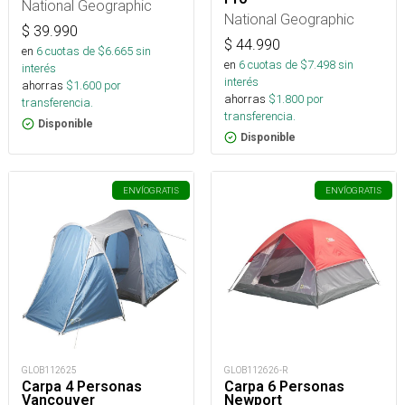
National Geographic
National Geographic
$
39.990
$
44.990
en
6
cuotas de $
6.665
sin
en
6
cuotas de $
7.498
sin
interés
interés
ahorras
$
1.600
por
ahorras
$
1.800
por
transferencia.
transferencia.
Disponible
Disponible
ENVÍO
GRATIS
ENVÍO
GRATIS
GLOB112625
GLOB112626-R
Carpa 4 Personas
Carpa 6 Personas
Vancouver
Newport