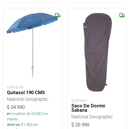
GLM310106
Quitasol 190 CMS
National Geographic
GLO210631
Saco De Dormir
$
34.990
Sabana
en
6
cuotas de $
5.832
sin
National Geographic
interés
ahorras
$
1.400
por
$
20.990