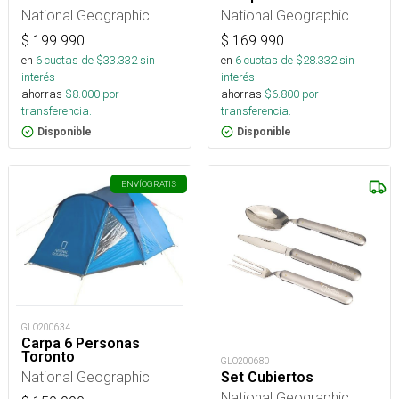
National Geographic
National Geographic
$
199.990
$
169.990
en
6
cuotas de $
33.332
sin
en
6
cuotas de $
28.332
sin
interés
interés
ahorras
$
8.000
por
ahorras
$
6.800
por
transferencia.
transferencia.
Disponible
Disponible
ENVÍO
GRATIS
GLO200634
Carpa 6 Personas
Toronto
GLO200680
National Geographic
Set Cubiertos
National Geographic