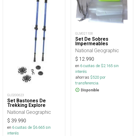
GLM021108
Set De Sobres
Impermeables
National Geographic
$
12.990
en
6
cuotas de $
2.165
sin
interés
ahorras
$
520
por
transferencia.
Disponible
GLO200623
Set Bastones De
Trekking Explore
National Geographic
$
39.990
en
6
cuotas de $
6.665
sin
interés