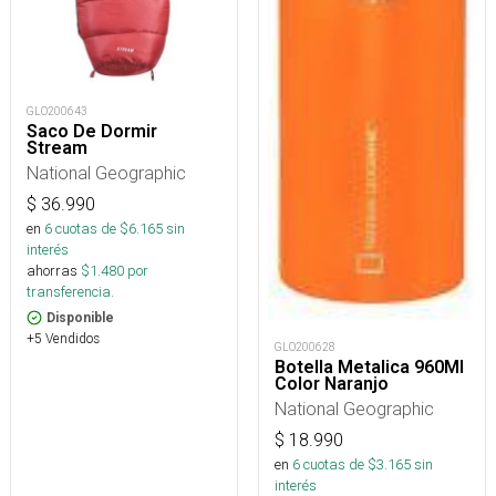
GLO200643
Saco De Dormir
Stream
National Geographic
$
36.990
en
6
cuotas de $
6.165
sin
interés
ahorras
$
1.480
por
transferencia.
Disponible
+5 Vendidos
GLO200628
Botella Metalica 960Ml
Color Naranjo
National Geographic
$
18.990
en
6
cuotas de $
3.165
sin
interés