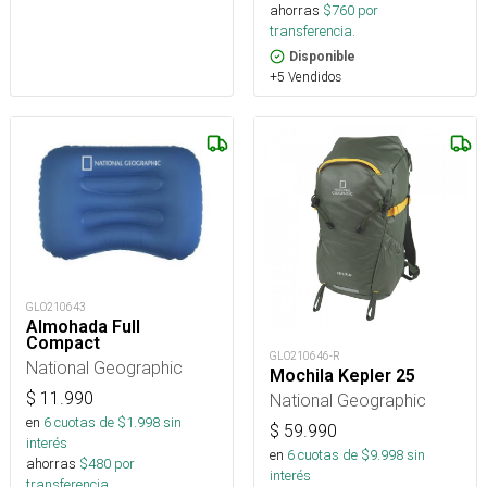
ahorras
$
760
por
transferencia.
Disponible
+5 Vendidos
GLO210643
Almohada Full
Compact
GLO210646-R
National Geographic
Mochila Kepler 25
$
11.990
National Geographic
en
6
cuotas de $
1.998
sin
$
59.990
interés
en
6
cuotas de $
9.998
sin
ahorras
$
480
por
interés
transferencia.