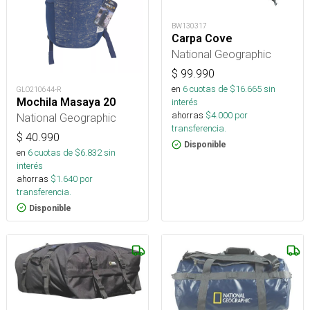
BW130317
Carpa Cove
National Geographic
$
99.990
en
6
cuotas de $
16.665
sin
GLO210644-R
Mochila Masaya 20
interés
ahorras
$
4.000
por
National Geographic
transferencia.
$
40.990
Disponible
en
6
cuotas de $
6.832
sin
interés
ahorras
$
1.640
por
transferencia.
Disponible