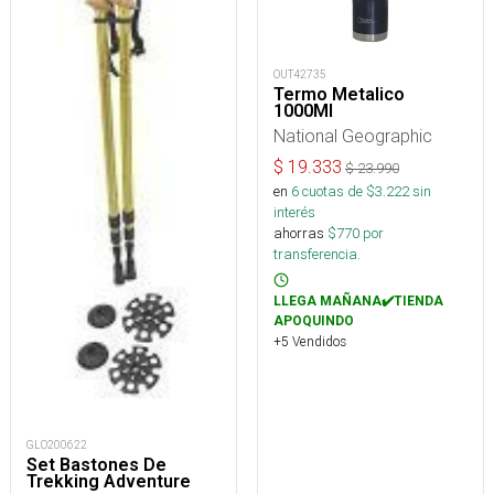
OUT42735
Termo Metalico
1000Ml
National Geographic
$
19.333
$
23.990
en
6
cuotas de $
3.222
sin
interés
ahorras
$
770
por
transferencia.
LLEGA MAÑANA✔️TIENDA
APOQUINDO
+5 Vendidos
GLO200622
Set Bastones De
Trekking Adventure