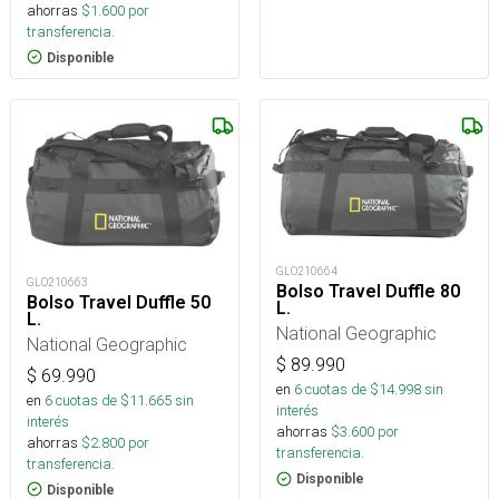
ahorras
$
1.600
por
transferencia.
Disponible
GLO210664
GLO210663
Bolso Travel Duffle 80
Bolso Travel Duffle 50
L.
L.
National Geographic
National Geographic
$
89.990
$
69.990
en
6
cuotas de $
14.998
sin
en
6
cuotas de $
11.665
sin
interés
interés
ahorras
$
3.600
por
ahorras
$
2.800
por
transferencia.
transferencia.
Disponible
Disponible