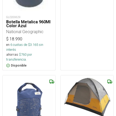
GLO200629
Botella Metalica 960Ml
Color Azul
National Geographic
$
18.990
en
6
cuotas de $
3.165
sin
interés
ahorras
$
760
por
transferencia.
Disponible