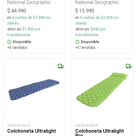
National Geographic
National Geographic
$
44.990
$
15.990
en
6
cuotas de $
7.498
sin
en
6
cuotas de $
2.665
sin
interés
interés
ahorras
$
1.800
por
ahorras
$
640
por
transferencia.
transferencia.
Disponible
Disponible
+5 Vendidos
+5 Vendidos
GM230407NA-R
GM230405NA-R
Colchoneta Ultralight
Colchoneta Ultralight
Pro