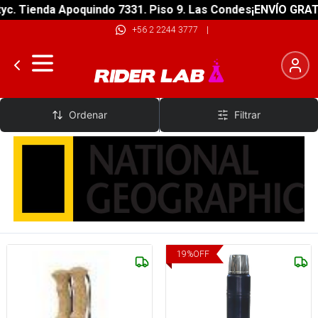
ienda Apoquindo 7331. Piso 9. Las Condes
¡ENVÍO GRATIS! so
+56 2 2244 3777
|
National Geographic
Ordenar
Filtrar
19
%
OFF