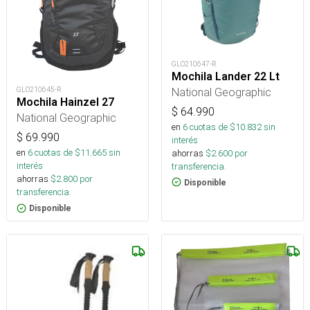
GLO210647-R
Mochila Lander 22 Lt
National Geographic
GLO210645-R
Mochila Hainzel 27
$
64.990
National Geographic
en
6
cuotas de $
10.832
sin
$
69.990
interés
en
6
cuotas de $
11.665
sin
ahorras
$
2.600
por
interés
transferencia.
ahorras
$
2.800
por
Disponible
transferencia.
Disponible