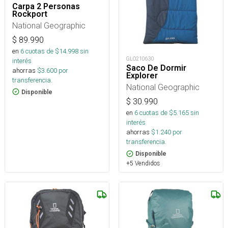
Carpa 2 Personas
Rockport
National Geographic
$
89.990
en
6
cuotas de $
14.998
sin
GLO210630
interés
Saco De Dormir
ahorras
$
3.600
por
Explorer
transferencia.
National Geographic
Disponible
$
30.990
en
6
cuotas de $
5.165
sin
interés
ahorras
$
1.240
por
transferencia.
Disponible
+5 Vendidos