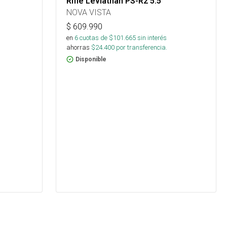
Rifle Leviathan PS-R2 5.5
NOVA VISTA
$
609.990
en
6
cuotas de $
101.665
sin interés
ahorras
$
24.400
por transferencia.
Disponible