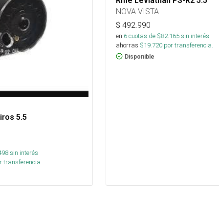
Rifle Leviathan PS-R2 5.5
NOVA VISTA
$
492.990
en
6
cuotas de $
82.165
sin interés
ahorras
$
19.720
por transferencia.
Disponible
iros 5.5
498
sin interés
 transferencia.