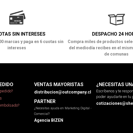
OTAS SIN INTERESES
DESPACHO 24 HO
00 marcas y paga en 6 cuotas sin
Compra miles de productos sele
intereses
del mediodía recibes en el mism
de comunas
EDIDO
VENTAS MAYORISTAS
¿NECESITAS UN
pedido?
Escríbenos y te resp
distribucion@outcompany.cl
poder ayudarte en tu 
s
PARTNER
cotizaciones@sher
eembolsado?
¿Necesitas ayuda en Marketing Digital -
Comercial?
Agencia BIZEN