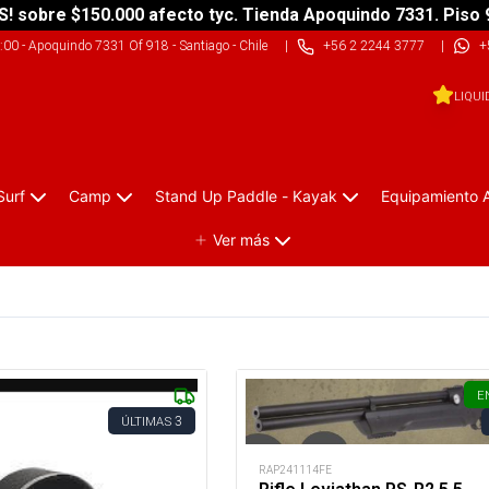
S! sobre $150.000 afecto tyc. Tienda Apoquindo 7331. Piso 
9:00
-
Apoquindo 7331 Of 918 - Santiago - Chile
|
+56 2 2244 3777
|
+
LIQUI
Surf
Camp
Stand Up Paddle - Kayak
Equipamiento 
Ver más
E
3
ÚLTIMAS
RAP241114FE