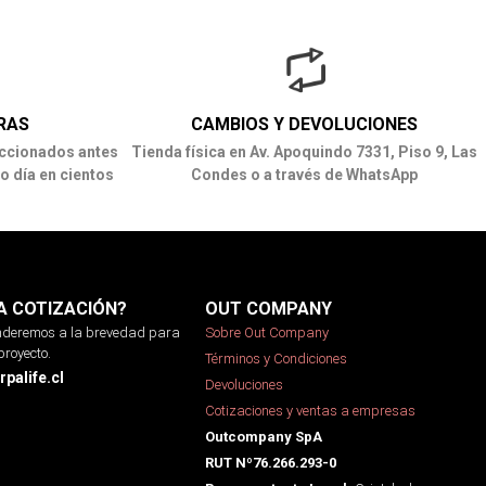
RAS
CAMBIOS Y DEVOLUCIONES
ccionados antes
Tienda física en Av. Apoquindo 7331, Piso 9, Las
o día en cientos
Condes o a través de WhatsApp
A COTIZACIÓN?
OUT COMPANY
onderemos a la brevedad para
Sobre Out Company
proyecto.
Términos y Condiciones
palife.cl
Devoluciones
Cotizaciones y ventas a empresas
Outcompany SpA
RUT Nº76.266.293-0