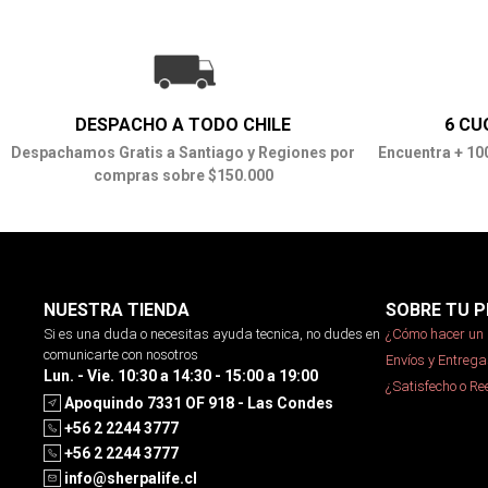
DESPACHO A TODO CHILE
6 CU
Despachamos Gratis a Santiago y Regiones por
Encuentra + 10
compras sobre $150.000
NUESTRA TIENDA
SOBRE TU P
Si es una duda o necesitas ayuda tecnica, no dudes en
¿Cómo hacer un 
comunicarte con nosotros
Envíos y Entrega
Lun. - Vie. 10:30 a 14:30 - 15:00 a 19:00
¿Satisfecho o R
Apoquindo 7331 OF 918 - Las Condes
+56 2 2244 3777
+56 2 2244 3777
info@sherpalife.cl