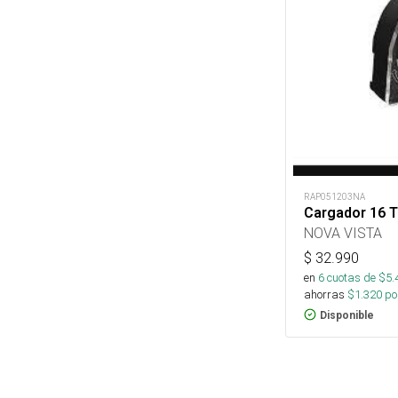
RAP051203NA
Cargador 16 T
NOVA VISTA
$
32.990
en
6
cuotas de $
5.
ahorras
$
1.320
por
Disponible