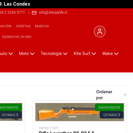
9. Las Condes
56 2 2244 3777
|
info@sherpalife.cl
DACIÓN
OFERTAS
MARCAS
DESPACHO 24 HRS
Auto
Moto
Tecnologia
Kite Surf
Wake
Ordenar
por
NVÍO
GRATIS
ENVÍO
GRATIS
3
3
ÚLTIMAS
ÚLTIMAS
RAP241116FE