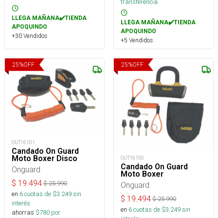
transferencia.
LLEGA MAÑANA✔️TIENDA
LLEGA MAÑANA✔️TIENDA
APOQUINDO
APOQUINDO
+30 Vendidos
+5 Vendidos
25
%
OFF
25
%
OFF
OUT16101
Candado On Guard
Moto Boxer Disco
OUT16100
Candado On Guard
Onguard
Moto Boxer
$
19.494
$
25.990
Onguard
en
6
cuotas de $
3.249
sin
$
19.494
$
25.990
interés
en
6
cuotas de $
3.249
sin
ahorras
$
780
por