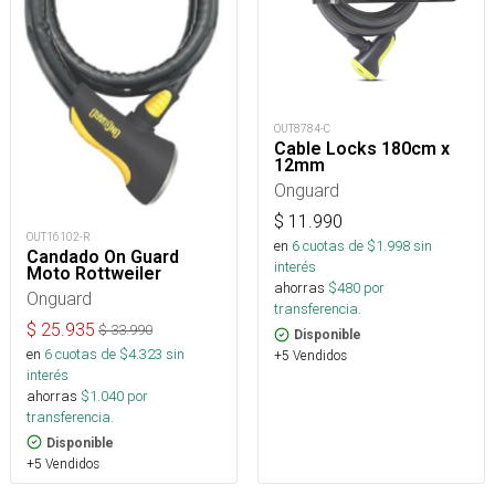
OUT8784-C
Cable Locks 180cm x
12mm
Onguard
$
11.990
OUT16102-R
en
6
cuotas de $
1.998
sin
Candado On Guard
interés
Moto Rottweiler
ahorras
$
480
por
Onguard
transferencia.
$
25.935
$
33.990
Disponible
en
6
cuotas de $
4.323
sin
+5 Vendidos
interés
ahorras
$
1.040
por
transferencia.
Disponible
+5 Vendidos