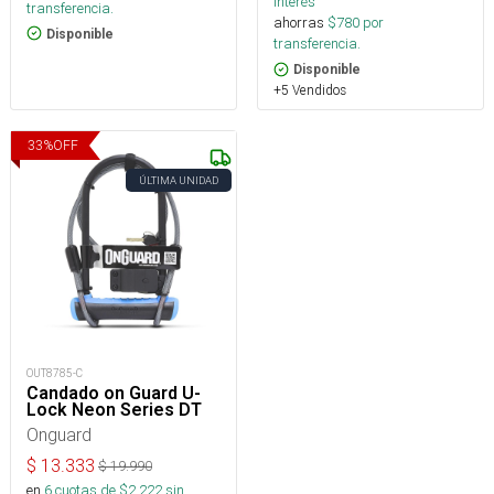
interés
transferencia.
ahorras
$
780
por
Disponible
transferencia.
Disponible
+5 Vendidos
33
%
OFF
ÚLTIMA UNIDAD
OUT8785-C
Candado on Guard U-
Lock Neon Series DT
Onguard
$
13.333
$
19.990
en
6
cuotas de $
2.222
sin