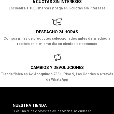
6 CUOTAS SIN INTERESES
Encuentra + 1000 marcas y paga en 6 cuotas sin intereses
DESPACHO 24 HORAS
Compra miles de productos seleccionados antes del mediodía
recibes en el mismo día en cientos de comunas
CAMBIOS Y DEVOLUCIONES
Tienda física en Av. Apoquindo 7331, Piso 9, Las Condes o a través
de WhatsApp
NUESTRA TIENDA
Si es una duda o necesitas ayuda tecnica, no dudes en