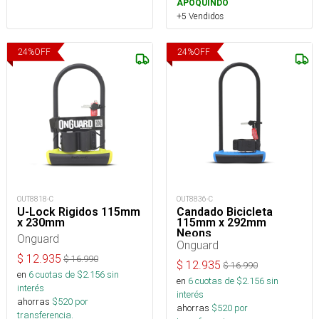
APOQUINDO
+5 Vendidos
24
%
OFF
24
%
OFF
OUT8818-C
OUT8836-C
U-Lock Rigidos 115mm
Candado Bicicleta
x 230mm
115mm x 292mm
Neons
Onguard
Onguard
$
12.935
$
16.990
$
12.935
$
16.990
en
6
cuotas de $
2.156
sin
en
6
cuotas de $
2.156
sin
interés
interés
ahorras
$
520
por
ahorras
$
520
por
transferencia.