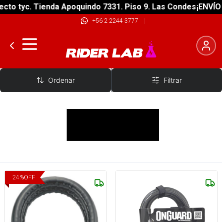
to tyc. Tienda Apoquindo 7331. Piso 9. Las Condes
¡ENVÍO G
+56 2 2244 3777
|
Onguard
Ordenar
Filtrar
24
%
OFF