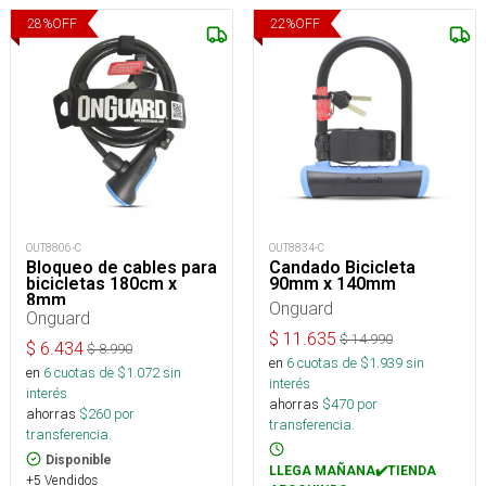
28
%
OFF
22
%
OFF
OUT8806-C
OUT8834-C
Bloqueo de cables para
Candado Bicicleta
bicicletas 180cm x
90mm x 140mm
8mm
Onguard
Onguard
$
11.635
$
14.990
$
6.434
$
8.990
en
6
cuotas de $
1.939
sin
en
6
cuotas de $
1.072
sin
interés
interés
ahorras
$
470
por
ahorras
$
260
por
transferencia.
transferencia.
Disponible
LLEGA MAÑANA✔️TIENDA
+5 Vendidos