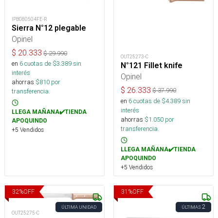
IPB080504FE-R
Sierra N°12 plegable
Opinel
$
20.333
$
29.990
OUT25273-C
en
6
cuotas de $
3.389
sin
N°121 Fillet knife
interés
Opinel
ahorras
$
810
por
$
26.333
$
37.990
transferencia.
en
6
cuotas de $
4.389
sin
interés
LLEGA MAÑANA✔️TIENDA
ahorras
$
1.050
por
APOQUINDO
transferencia.
+5 Vendidos
LLEGA MAÑANA✔️TIENDA
APOQUINDO
+5 Vendidos
32
%
OFF
31
%
OFF
2
ÚLTIMA UNIDAD
ÚLTIMAS
OUT25275-C