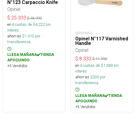
N°123 Carpaccio Knife
Opinel
$
25.333
$
36.990
en
6
cuotas de $
4.222
sin
interés
OUT25265-C
ahorras
$
1.010
por
Opinel N°117 Varnished
transferencia.
Handle
Opinel
LLEGA MAÑANA✔️TIENDA
$
8.333
$
11.990
APOQUINDO
en
6
cuotas de $
1.389
sin
+5 Vendidos
interés
ahorras
$
330
por
transferencia.
LLEGA MAÑANA✔️TIENDA
APOQUINDO
+5 Vendidos