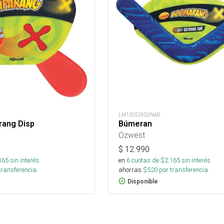
LM12052602NAD
rang Disp
Búmeran
Ozwest
$
12.990
165
sin interés
en
6
cuotas de $
2.165
sin interés
transferencia.
ahorras
$
520
por transferencia.
Disponible