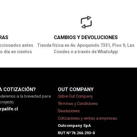
RAS
CAMBIOS Y DEVOLUCIONES
ccionados antes
Tienda física en Av. Apoquindo 7331, Piso 9, Las
o día en cientos
Condes o a través de WhatsApp
A COTIZACIÓN?
OUT COMPANY
onderemos a la brevedad para
Sobre Out Company
proyecto.
Términos y Condiciones
palife.cl
Devoluciones
Cotizaciones y ventas a empresas
Outcompany SpA
RUT Nº76.266.293-0