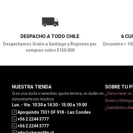
DESPACHO A TODO CHILE
6 CU
Despachamos Gratis a Santiago y Regiones por
Encuentra + 10
compras sobre $150.000
NUESTRA TIENDA
SOBRE TU P
Si es una duda o necesitas ayuda tecnica, no dudes en
¿Cómo hacer un 
comunicarte con nosotros
Envíos y Entrega
Lun. - Vie. 10:30 a 14:30 - 15:00 a 19:00
¿Satisfecho o R
Apoquindo 7331 OF 918 - Las Condes
+56 2 2244 3777
+56 2 2244 3777
info@sherpalife.cl