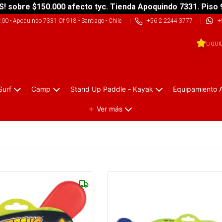
S! sobre $150.000 afecto tyc. Tienda Apoquindo 7331. Piso 
9:00
-
Apoquindo 7331 Of 918 - Santiago - Chile
|
+56 2 2244 3777
|
+
LIQUI
Surf
Camp
Stand Up Paddle - Kayak
Equipamiento 
Ver más