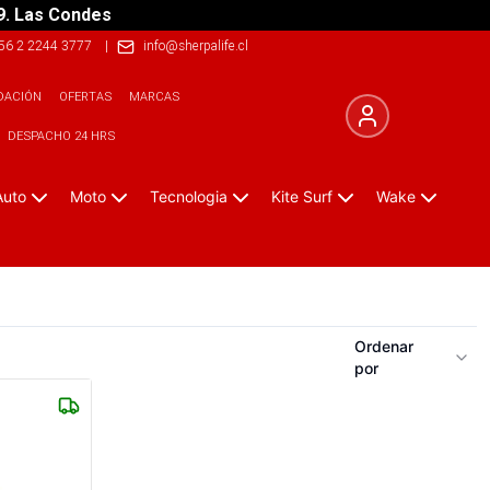
9. Las Condes
56 2 2244 3777
|
info@sherpalife.cl
DACIÓN
OFERTAS
MARCAS
DESPACHO 24 HRS
Auto
Moto
Tecnologia
Kite Surf
Wake
Ordenar
por