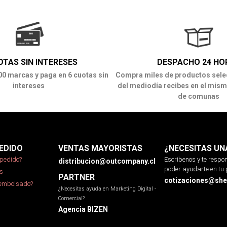
OTAS SIN INTERESES
DESPACHO 24 HO
00 marcas y paga en 6 cuotas sin
Compra miles de productos sele
intereses
del mediodía recibes en el mism
de comunas
EDIDO
VENTAS MAYORISTAS
¿NECESITAS UN
pedido?
Escríbenos y te resp
distribucion@outcompany.cl
poder ayudarte en tu 
s
PARTNER
cotizaciones@sher
eembolsado?
¿Necesitas ayuda en Marketing Digital -
Comercial?
Agencia BIZEN