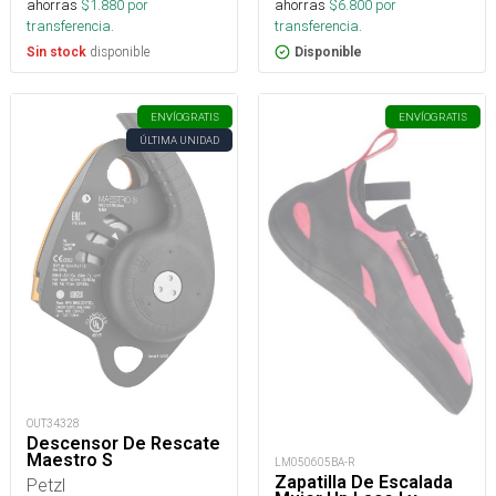
ahorras
$
1.880
por
ahorras
$
6.800
por
transferencia.
transferencia.
disponible
Sin stock
Disponible
ENVÍO
GRATIS
ENVÍO
GRATIS
ÚLTIMA UNIDAD
OUT34328
Descensor De Rescate
Maestro S
LM050605BA-R
Zapatilla De Escalada
Petzl