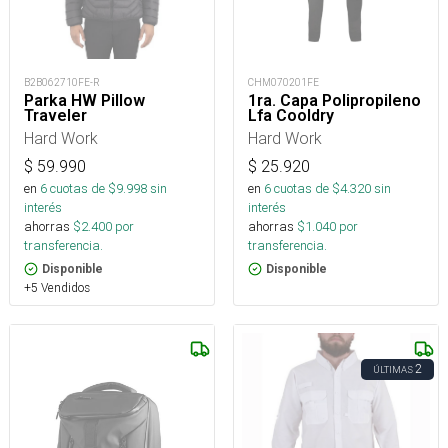
B2B062710FE-R
CHM070201FE
Parka HW Pillow
1ra. Capa Polipropileno
Traveler
Lfa Cooldry
Hard Work
Hard Work
$
59.990
$
25.920
en
6
cuotas de $
9.998
sin
en
6
cuotas de $
4.320
sin
interés
interés
ahorras
$
2.400
por
ahorras
$
1.040
por
transferencia.
transferencia.
Disponible
Disponible
+5 Vendidos
2
ÚLTIMAS