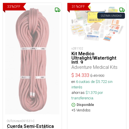
33
%
OFF
31
%
OFF
ÚLTIMA UNIDAD
v281102
Kit Medico
Ultralight/Watertight
Intl. 9
Adventure Medical Kits
$
34.333
$
49.900
en
6
cuotas de $
5.722
sin
interés
ahorras
$
1.370
por
transferencia.
Disponible
+5 Vendidos
OUTchimon091531-C
Cuerda Semi-Estática