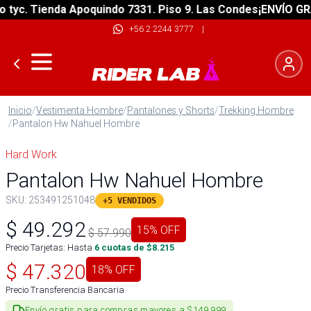
c. Tienda Apoquindo 7331. Piso 9. Las Condes
¡ENVÍO GRATIS
+56 2 2244 3777
|
Inicio
/
Vestimenta Hombre
/
Pantalones y Shorts
/
Trekking Hombre
/
Pantalon Hw Nahuel Hombre
Hard Work
Pantalon Hw Nahuel Hombre
SKU:
253491251048
+5 VENDIDOS
$
49.292
15
% OFF
$
57.990
Precio Tarjetas: Hasta
6
cuotas de $
8.215
$
47.320
18
% OFF
Precio Transferencia Bancaria
Envío gratis para compras mayores a $149.999