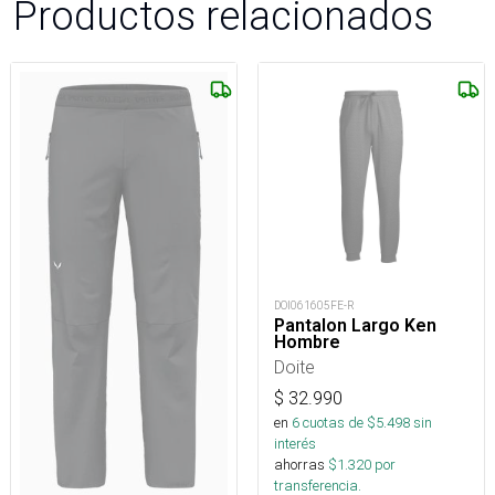
Productos relacionados
DOI061605FE-R
Pantalon Largo Ken
Hombre
Doite
$
32.990
en
6
cuotas de $
5.498
sin
interés
ahorras
$
1.320
por
transferencia.