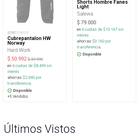
Shorts Hombre Fanes
Light
Salewa
$
79.000
en
6
cuotas de $
13.167
sin
B2BB111412-C
interés
Cubrepantalon HW
ahorras
$
3.160
por
Norway
transferencia.
Hard Work
Disponible
$
50.992
$
59.990
en
6
cuotas de $
8.499
sin
interés
ahorras
$
2.040
por
transferencia.
Disponible
+5 Vendidos
Últimos Vistos