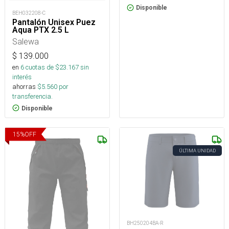
Disponible
BEH032208-C
Pantalón Unisex Puez
Aqua PTX 2.5 L
Salewa
$
139.000
en
6
cuotas de $
23.167
sin
interés
ahorras
$
5.560
por
transferencia.
Disponible
15
%
OFF
ÚLTIMA UNIDAD
BH250204BA-R