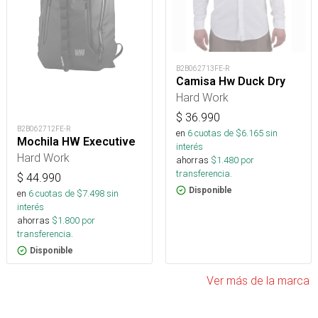
B2B062713FE-R
Camisa Hw Duck Dry
Hard Work
$
36.990
B2B062712FE-R
en
6
cuotas de $
6.165
sin
Mochila HW Executive
interés
Hard Work
ahorras
$
1.480
por
transferencia.
$
44.990
Disponible
en
6
cuotas de $
7.498
sin
interés
ahorras
$
1.800
por
transferencia.
Disponible
Ver más de la marca