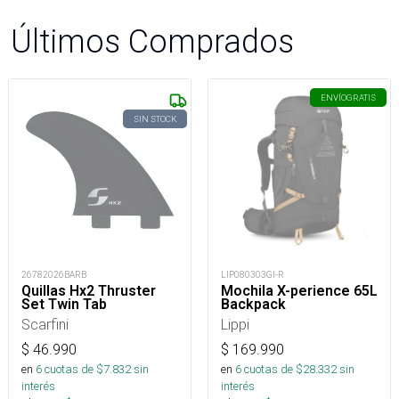
Últimos Comprados
ENVÍO
GRATIS
SIN STOCK
26782026BARB
LIP080303GI-R
Quillas Hx2 Thruster
Mochila X-perience 65L
Set Twin Tab
Backpack
Scarfini
Lippi
$
46.990
$
169.990
en
6
cuotas de $
7.832
sin
en
6
cuotas de $
28.332
sin
interés
interés