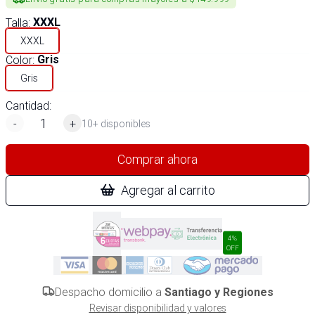
Talla
:
XXXL
XXXL
Color
:
Gris
Gris
Cantidad:
-
+
10+ disponibles
Comprar ahora
Agregar al carrito
4%
OFF
Despacho domicilio a
Santiago y Regiones
Revisar disponibilidad y valores