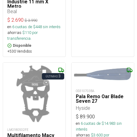
Industrie 11 mm X
Metro
Beal
$
2.690
$
3.990
en
6
cuotas de $
448
sin interés
ahorras
$
110
por
transferencia.
Disponible
+530 Vendidos
3
ÚLTIMAS
OD310703BA
Pala Remo Oar Blade
Seven 27
Hyside
$
89.900
en
6
cuotas de $
14.983
sin
interés
LMO180502FE
ahorras
$
3.600
por
Multifilamento Macv