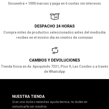
Encuentra + 1000 marcas y paga en 6 cuotas sin intereses
DESPACHO 24 HORAS
Compra miles de productos seleccionados antes del mediodía
recibes en el mismo día en cientos de comunas
CAMBIOS Y DEVOLUCIONES
Tienda física en Av. Apoquindo 7331, Piso 9, Las Condes o a través
de WhatsApp
NUESTRA TIENDA
Si es una duda o necesitas ayuda tecnica, no dudes en
comunicarte con nosotros