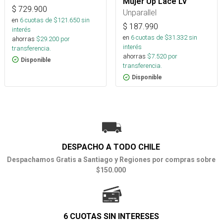
Mujer Up Lace Lv
$
729.900
Unparallel
en
6
cuotas de $
121.650
sin
$
187.990
interés
en
6
cuotas de $
31.332
sin
ahorras
$
29.200
por
interés
transferencia.
ahorras
$
7.520
por
Disponible
transferencia.
Disponible
DESPACHO A TODO CHILE
Despachamos Gratis a Santiago y Regiones por compras sobre
$150.000
6 CUOTAS SIN INTERESES