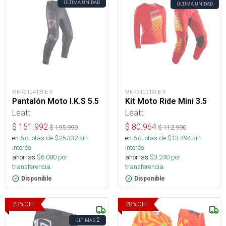
ÚLTIMA UNIDAD
ÚLTIMA UNIDAD
MKR010413FE-R
MKR310319FE-R
Pantalón Moto I.K.S 5.5
Kit Moto Ride Mini 3.5
Leatt
Leatt
$
151.992
$
80.964
$
195.990
$
112.990
en
6
cuotas de $
25.332
sin
en
6
cuotas de $
13.494
sin
interés
interés
ahorras
$
6.080
por
ahorras
$
3.240
por
transferencia.
transferencia.
Disponible
Disponible
23
%
OFF
28
%
OFF
2
ÚLTIMAS