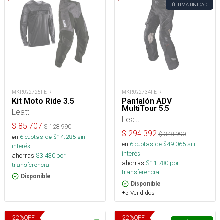
ÚLTIMA UNIDAD
MKR022725FE-R
MKR022734FE-R
Kit Moto Ride 3.5
Pantalón ADV
MultiTour 5.5
Leatt
Leatt
$
85.707
$
128.990
$
294.392
$
378.990
en
6
cuotas de $
14.285
sin
en
6
cuotas de $
49.065
sin
interés
interés
ahorras
$
3.430
por
ahorras
$
11.780
por
transferencia.
transferencia.
Disponible
Disponible
+5 Vendidos
22
%
OFF
22
%
OFF