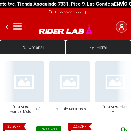
 tyc. Tienda Apoquindo 7331. Piso 9. Las Condes
¡ENVÍO GRA
+56 2 2244 3777
|
Pantalones y Shorts Moto
Ordenar
Filtrar
Pantalones
Pantalones Mujer
(
12
)
Trajes de Agua Moto
Hombre Moto
Moto
22
%
OFF
22
%
OFF
ENVÍO
GRATIS