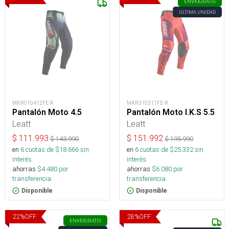
ENVÍO
GRATIS
ÚLTIMA UNIDAD
MKR010412FE-R
MKR310311FE-R
Pantalón Moto 4.5
Pantalón Moto I.K.S 5.5
Leatt
Leatt
$
111.993
$
151.992
$
143.990
$
195.990
en
6
cuotas de $
18.666
sin
en
6
cuotas de $
25.332
sin
interés
interés
ahorras
$
4.480
por
ahorras
$
6.080
por
transferencia.
transferencia.
Disponible
Disponible
22
%
OFF
28
%
OFF
ENVÍO
GRATIS