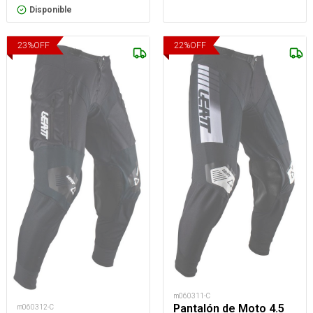
Disponible
23
%
OFF
22
%
OFF
m060311-C
Pantalón de Moto 4.5
m060312-C