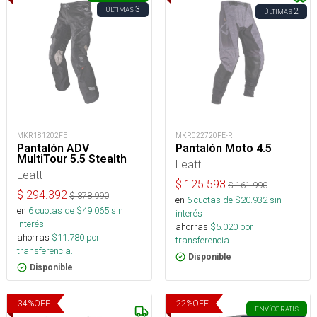
3
ÚLTIMAS
2
ÚLTIMAS
MKR181202FE
MKR022720FE-R
Pantalón ADV
Pantalón Moto 4.5
MultiTour 5.5 Stealth
Leatt
Leatt
$
125.593
$
161.990
$
294.392
$
378.990
en
6
cuotas de $
20.932
sin
en
6
cuotas de $
49.065
sin
interés
interés
ahorras
$
5.020
por
ahorras
$
11.780
por
transferencia.
transferencia.
Disponible
Disponible
34
%
OFF
22
%
OFF
ENVÍO
GRATIS