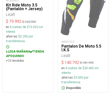
m130306-C
Kit Ride Moto 3.5
(Pantalón + Jersey)
Leatt
$
79.992
$
102.990
en
6
cuotas de $
13.332
sin
interés
ahorras
$
3.200
por
transferencia.
m060310-C
Pantalon De Moto 5.5
I.K.S
LLEGA MAÑANA✔️TIENDA
Leatt
APOQUINDO
+10 Vendidos
$
140.792
$
181.990
en
6
cuotas de $
23.465
sin
interés
ahorras
$
5.630
por
transferencia.
Disponible