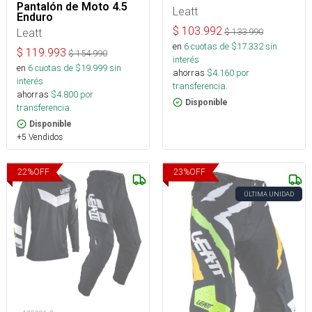
Pantalón de Moto 4.5
Leatt
Enduro
$
103.992
Leatt
$
133.990
en
6
cuotas de $
17.332
sin
$
119.993
$
154.990
interés
en
6
cuotas de $
19.999
sin
ahorras
$
4.160
por
interés
transferencia.
ahorras
$
4.800
por
Disponible
transferencia.
Disponible
+5 Vendidos
22
%
OFF
23
%
OFF
ÚLTIMA UNIDAD