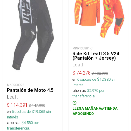
MKR130901-C
Ride Kit Leatt 3.5 V24
(Pantalón + Jersey)
Leatt
$
74.278
$
102.990
en
6
cuotas de $
12.380
sin
interés
MKR200922
Pantalón de Moto 4.5
ahorras
$
2.970
por
transferencia.
Leatt
$
114.391
$
147.990
LLEGA MAÑANA✔️TIENDA
en
6
cuotas de $
19.065
sin
APOQUINDO
interés
ahorras
$
4.580
por
transferencia.