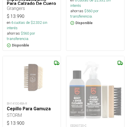
en
6
cuotas de $
2.332
sin
Para Calzado De Cuero
interés
75 Ml
Grangers
ahorras
$
560
por
$
13.990
transferencia.
en
6
cuotas de $
2.332
sin
Disponible
interés
ahorras
$
560
por
transferencia.
Disponible
BH141004BA-R
Cepillo Para Gamuza
STORM
$
13.900
OD260720-C