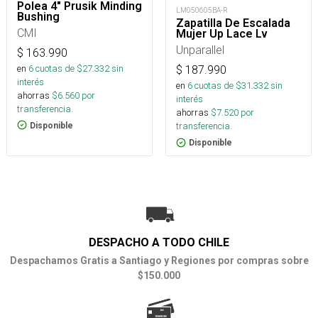
Polea 4" Prusik Minding
LM050605BA-R
Bushing
Zapatilla De Escalada
CMI
Mujer Up Lace Lv
Unparallel
$
163.990
en
6
cuotas de $
27.332
sin
$
187.990
interés
en
6
cuotas de $
31.332
sin
ahorras
$
6.560
por
interés
transferencia.
ahorras
$
7.520
por
transferencia.
Disponible
Disponible
DESPACHO A TODO CHILE
Despachamos Gratis a Santiago y Regiones por compras sobre
$150.000