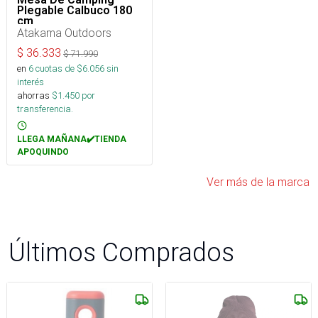
Plegable Calbuco 180
cm
Atakama Outdoors
$
36.333
$
71.990
en
6
cuotas de $
6.056
sin
interés
ahorras
$
1.450
por
transferencia.
LLEGA MAÑANA✔️TIENDA
APOQUINDO
Ver más de la marca
Últimos Comprados