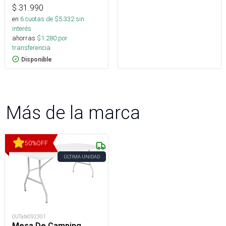
$
31.990
en
6
cuotas de $
5.332
sin
interés
ahorras
$
1.280
por
transferencia.
Disponible
Más de la marca
50
%
OFF
ÚLTIMA UNIDAD
OUTatk092301
Mesa De Camping