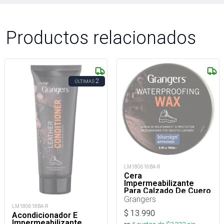
Productos relacionados
2
ÚLTIMAS
LM180616BA-R
Cera
Impermeabilizante
Para Calzado De Cuero
Waterproofing Wax
Grangers
100 Ml
LM180618BA-R
$
13.990
Acondicionador E
Impermeabilizante