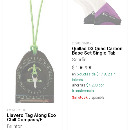
26282026BARB
Quillas D3 Quad Carbon
Base Set Single Tab
Scarfini
$
106.990
en
6
cuotas de $
17.832
sin
interés
ahorras
$
4.280
por
transferencia.
disponible
Sin stock
LM190521BA
Llavero Tag Along Eco
Chill Compass/F
Brunton