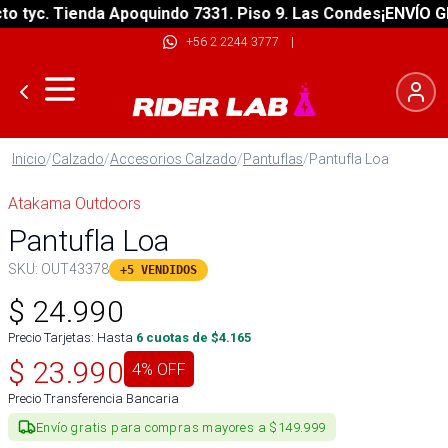
tyc. Tienda Apoquindo 7331. Piso 9. Las Condes
¡ENVÍO GRAT
+56 2 2244 3777
|
Inicio
/
Calzado
/
Accesorios Calzado
/
Pantuflas
/
Pantufla Loa
Atakama Outdoors
Pantufla Loa
SKU:
OUT43378
+5 VENDIDOS
$
24.990
Precio Tarjetas: Hasta
6
cuotas de $
4.165
$
23.990
4
% OFF
Precio Transferencia Bancaria
Envío gratis para compras mayores a $149.999