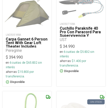
LM250715BA
Cuchillo Paraknife 40
Pro Con Paracord Para
Supervivencia Y
LM250518BA
Outdoor
Carpa Gannet 6 Person
UST
Tent With Gear Loft
$
34.990
Theater Includes
Footprint
Peregrine
en
6
cuotas de $
5.832
sin
interés
$
394.990
ahorras
$
1.400
por
en
6
cuotas de $
65.832
sin
transferencia.
interés
Disponible
ahorras
$
15.800
por
transferencia.
Disponible
SIN STOCK