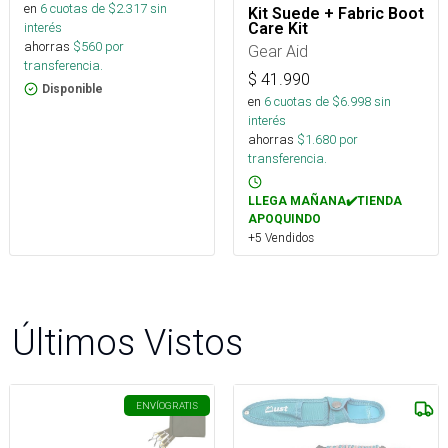
en
6
cuotas de $
2.317
sin
Kit Suede + Fabric Boot
interés
Care Kit
ahorras
$
560
por
Gear Aid
transferencia.
$
41.990
Disponible
en
6
cuotas de $
6.998
sin
interés
ahorras
$
1.680
por
transferencia.
LLEGA MAÑANA✔️TIENDA
APOQUINDO
+5 Vendidos
Últimos Vistos
ENVÍO
GRATIS