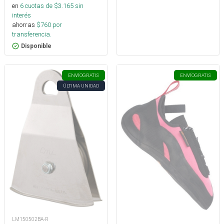
en
6
cuotas de $
3.165
sin
interés
ahorras
$
760
por
transferencia.
Disponible
ENVÍO
GRATIS
ENVÍO
GRATIS
ÚLTIMA UNIDAD
LM150502BA-R