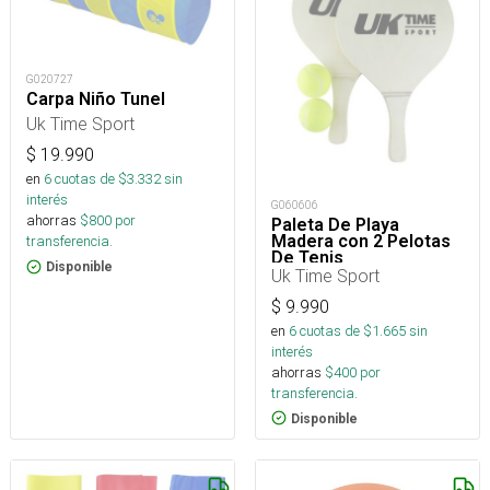
G020727
Carpa Niño Tunel
Uk Time Sport
$
19.990
en
6
cuotas de $
3.332
sin
interés
G060606
ahorras
$
800
por
Paleta De Playa
Madera con 2 Pelotas
transferencia.
De Tenis
Disponible
Uk Time Sport
$
9.990
en
6
cuotas de $
1.665
sin
interés
ahorras
$
400
por
transferencia.
Disponible