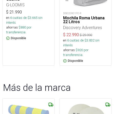
G-LOOMIS
$
21.990
DIS020901FE-R
en
6
cuotas de $
3.665
sin
Mochila Roma Urbana
22 Litros
interés
Discovery Adventures
ahorras
$
880
por
transferencia.
$
22.990
$
29.990
Disponible
en
6
cuotas de $
3.832
sin
interés
ahorras
$
920
por
transferencia.
Disponible
Más de la marca