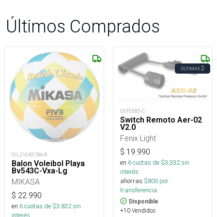
Últimos Comprados
2
ÚLTIMAS
OUT5585-C
Switch Remoto Aer-02
V2.0
Fenix Light
$
19.990
GIL210427BA-R
en
6
cuotas de $
3.332
sin
Balon Voleibol Playa
Bv543C-Vxa-Lg
interés
ahorras
$
800
por
MIKASA
transferencia.
$
22.990
Disponible
en
6
cuotas de $
3.832
sin
+10 Vendidos
interés