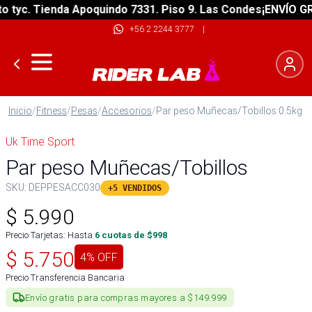
yc. Tienda Apoquindo 7331. Piso 9. Las Condes
¡ENVÍO GRATI
+56 2 2244 3777
|
Inicio
/
Fitness
/
Pesas
/
Accesorios
/
Par peso Muñecas/Tobillos 0.5kg
Uk Time Sport
Par peso Muñecas/Tobillos
SKU:
DEPPESACC030
+5 VENDIDOS
$
5.990
Precio Tarjetas: Hasta
6
cuotas de $
998
$
5.750
4
% OFF
Precio Transferencia Bancaria
Envío gratis para compras mayores a $149.999