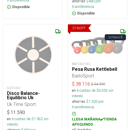
transferencia.
ahorras
$
480
por
transferencia.
Disponible
Disponible
31
%
OFF
3
ÚLTIMAS
BAR120314-C
Pesa Rusa Kettlebell
BarloSport
$
38.116
$
54.990
GI231202
en
6
cuotas de $
6.353
sin
Disco Balance-
interés
Equilibrio Uk
ahorras
$
1.520
por
Uk Time Sport
transferencia.
$
11.590
en
6
cuotas de $
1.932
sin
LLEGA MAÑANA✔️TIENDA
interés
APOQUINDO
ahorras
$
460
por
+5 Vendidos