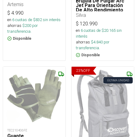
Brújula De Pulgar Arc
Artemis
Jet Para Orientación
De Alto Rendimiento
$
4.990
Silva
en
6
cuotas de $
832
sin interés
$
120.990
ahorras
$
200
por
en
6
cuotas de $
20.165
sin
transferencia.
interés
Disponible
ahorras
$
4.840
por
transferencia.
Disponible
23
%
OFF
ÚLTIMA UNIDAD
TEC210406FE
Guante