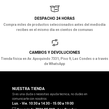
DESPACHO 24 HORAS
Compra miles de productos seleccionados antes del mediodía
recibes en el mismo día en cientos de comunas
CAMBIOS Y DEVOLUCIONES
Tienda física en Av. Apoquindo 7331, Piso 9, Las Condes o a través
de WhatsApp
NUESTRA TIENDA
Si es una duda o necesitas ayuda tecnica, no dudes en
comunicarte con nosotros
Lun. - Vie. 10:30 a 14:30 - 15:00 a 19:00