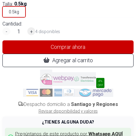
Talla
:
0.5kg
0.5kg
Cantidad:
-
+
4 disponibles
Comprar ahora
Agregar al carrito
4%
OFF
Despacho domicilio a
Santiago y Regiones
Revisar disponibilidad y valores
¿TIENES ALGUNA DUDA?
Pregúntanos de este producto por
Whatsapp AQUÍ