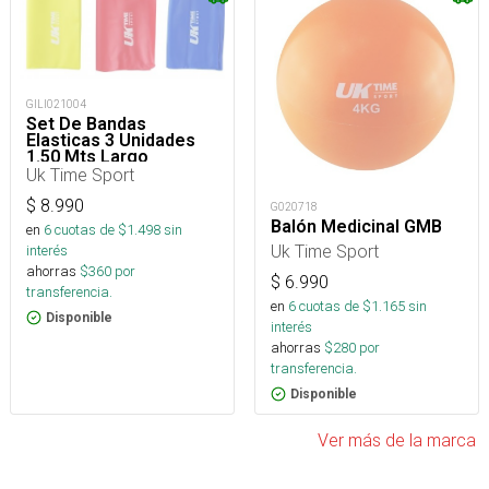
GILI021004
Set De Bandas
Elasticas 3 Unidades
1.50 Mts Largo
Uk Time Sport
$
8.990
G020718
Balón Medicinal GMB
en
6
cuotas de $
1.498
sin
Uk Time Sport
interés
ahorras
$
360
por
$
6.990
transferencia.
en
6
cuotas de $
1.165
sin
Disponible
interés
ahorras
$
280
por
transferencia.
Disponible
Ver más de la marca