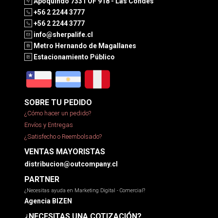
Apoquindo 7331 OF 918 - Las Condes
+56 2 2244 3777
+56 2 2244 3777
info@sherpalife.cl
Metro Hernando de Magallanes
Estacionamiento Público
SOBRE TU PEDIDO
¿Cómo hacer un pedido?
Envíos y Entregas
¿Satisfecho o Reembolsado?
VENTAS MAYORISTAS
distribucion@outcompany.cl
PARTNER
¿Necesitas ayuda en Marketing Digital - Comercial?
Agencia BIZEN
¿NECESITAS UNA COTIZACIÓN?