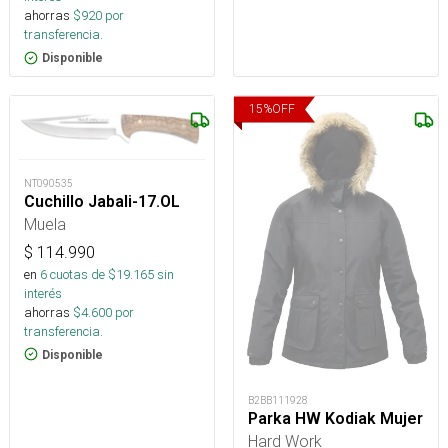
ahorras
$
920
por
transferencia.
Disponible
15
%
OFF
NT090535
Cuchillo Jabali-17.OL
Muela
$
114.990
en
6
cuotas de $
19.165
sin
interés
ahorras
$
4.600
por
transferencia.
Disponible
B2BB111928
Parka HW Kodiak Mujer
Hard Work