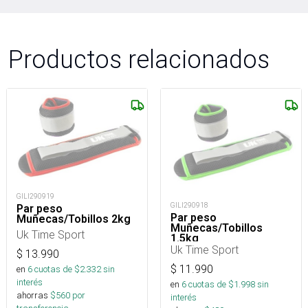
Productos relacionados
GILI290919
GILI290918
Par peso
Par peso
Muñecas/Tobillos 2kg
Muñecas/Tobillos
Uk Time Sport
1.5kg
Uk Time Sport
$
13.990
$
11.990
en
6
cuotas de $
2.332
sin
interés
en
6
cuotas de $
1.998
sin
ahorras
$
560
por
interés