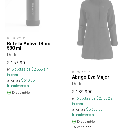
DOI190221BA
Botella Active Dbox
530 ml
Doite
$
15.990
en
6
cuotas de $
2.665
sin
DOI250324FE
interés
Abrigo Eva Mujer
ahorras
$
640
por
Doite
transferencia.
$
139.990
Disponible
en
6
cuotas de $
23.332
sin
interés
ahorras
$
5.600
por
transferencia.
Disponible
+5 Vendidos