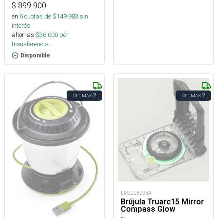
$
899.900
en
6
cuotas de $
149.983
sin
interés
ahorras
$
36.000
por
transferencia.
Disponible
2
2
ÚLTIMAS
ÚLTIMAS
LM200509BA
Brújula Truarc15 Mirror
Compass Glow