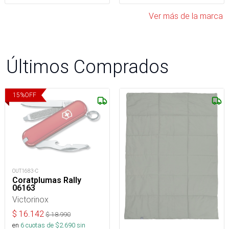
Ver más de la marca
Últimos Comprados
15
%
OFF
OUT1683-C
Coratplumas Rally
06163
Victorinox
$
16.142
$
18.990
en
6
cuotas de $
2.690
sin