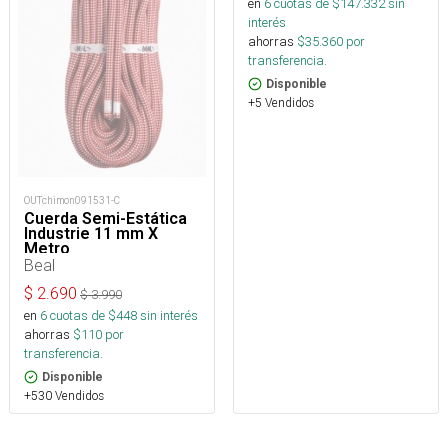
en
6
cuotas de $
147.332
sin
interés
ahorras
$
35.360
por
transferencia.
Disponible
+5 Vendidos
OUTchimon091531-C
Cuerda Semi-Estática
Industrie 11 mm X
Metro
Beal
$
2.690
$
3.990
en
6
cuotas de $
448
sin interés
ahorras
$
110
por
transferencia.
Disponible
+530 Vendidos