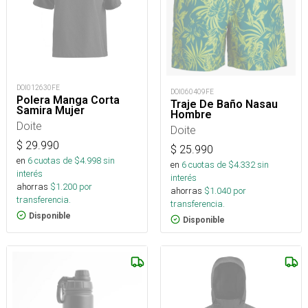
DOI012630FE
DOI060409FE
Polera Manga Corta
Traje De Baño Nasau
Samira Mujer
Hombre
Doite
Doite
$
29.990
$
25.990
en
6
cuotas de $
4.998
sin
en
6
cuotas de $
4.332
sin
interés
interés
ahorras
$
1.200
por
ahorras
$
1.040
por
transferencia.
transferencia.
Disponible
Disponible