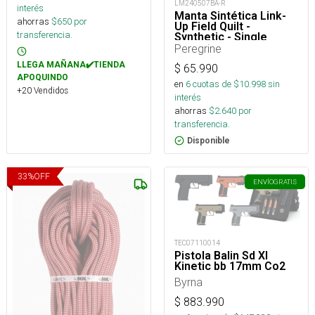
LM240507BA-R
interés
Manta Sintética Link-
ahorras
$
650
por
Up Field Quilt -
transferencia.
Synthetic - Single
Peregrine
LLEGA MAÑANA✔️TIENDA
$
65.990
APOQUINDO
en
6
cuotas de $
10.998
sin
+20 Vendidos
interés
ahorras
$
2.640
por
transferencia.
Disponible
33
%
OFF
ENVÍO
GRATIS
TEC07110014
Pistola Balin Sd Xl
Kinetic bb 17mm Co2
Byrna
$
883.990