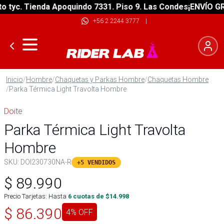
yc. Tienda Apoquindo 7331. Piso 9. Las Condes
¡ENVÍO GRATI
+56 2 2244 3777
|
Inicio
/
Hombre
/
Chaquetas y Parkas Hombre
/
Chaquetas Hombre
/
Parka Térmica Light Travolta Hombre
Doite
Parka Térmica Light Travolta
Hombre
SKU:
DOI230730NA-R
+5 VENDIDOS
$
89.990
Precio Tarjetas: Hasta
6
cuotas de $
14.998
$
86.390
4
% OFF