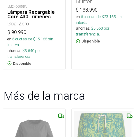
Brunton
LM240605BA
$
138.990
Lámpara Recargable
Core 430 Lúmenes
en
6
cuotas de $
23.165
sin
interés
Goal Zero
ahorras
$
5.560
por
$
90.990
transferencia.
en
6
cuotas de $
15.165
sin
Disponible
interés
ahorras
$
3.640
por
transferencia.
Disponible
Más de la marca