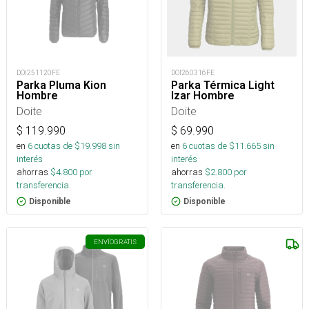
DOI251120FE
DOI260316FE
Parka Pluma Kion
Parka Térmica Light
Hombre
Izar Hombre
Doite
Doite
$
119.990
$
69.990
en
6
cuotas de $
19.998
sin
en
6
cuotas de $
11.665
sin
interés
interés
ahorras
$
4.800
por
ahorras
$
2.800
por
transferencia.
transferencia.
Disponible
Disponible
ENVÍO
GRATIS