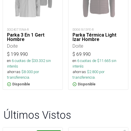
DOI240715NA-R
DOI061613FE-R
Parka 3 En 1 Gert
Parka Térmica Light
Hombre
Izar Hombre
Doite
Doite
$
199.990
$
69.990
en
6
cuotas de $
33.332
sin
en
6
cuotas de $
11.665
sin
interés
interés
ahorras
$
8.000
por
ahorras
$
2.800
por
transferencia.
transferencia.
Disponible
Disponible
Últimos Vistos