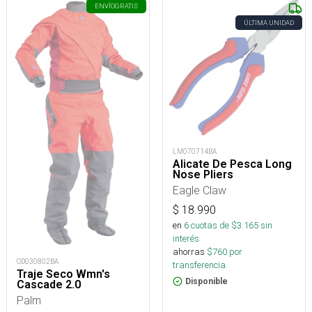
ENVÍO
GRATIS
ÚLTIMA UNIDAD
LM070714BA
Alicate De Pesca Long
Nose Pliers
Eagle Claw
$
18.990
en
6
cuotas de $
3.165
sin
interés
ahorras
$
760
por
OD030802BA
transferencia.
Traje Seco Wmn's
Disponible
Cascade 2.0
Palm