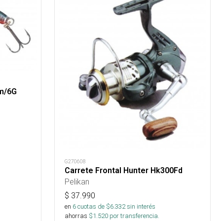
Cm/6G
G270608
Carrete Frontal Hunter Hk300Fd
Pelikan
$
37.990
en
6
cuotas de $
6.332
sin interés
ahorras
$
1.520
por transferencia.