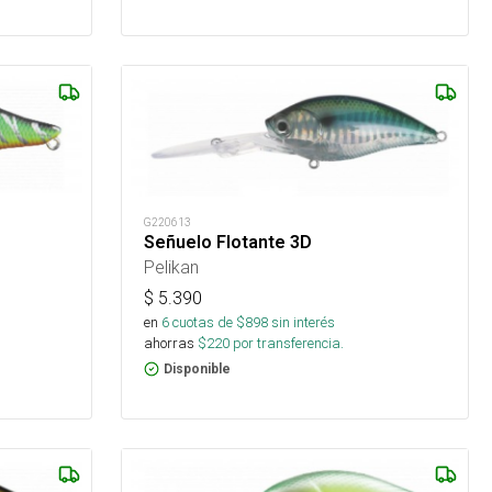
G220613
Señuelo Flotante 3D
Pelikan
$
5.390
en
6
cuotas de $
898
sin interés
ahorras
$
220
por transferencia.
Disponible