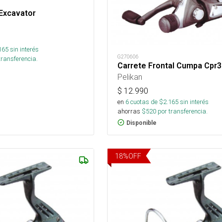
 Excavator
165
sin interés
G270606
transferencia.
Carrete Frontal Cumpa Cpr
Pelikan
$
12.990
en
6
cuotas de $
2.165
sin interés
ahorras
$
520
por transferencia.
Disponible
18
%
OFF