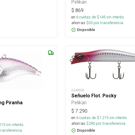
Pelikan
$
869
en
6
cuotas de $
145
sin interés
ahorras
$
30
por transferencia.
Disponible
G240606
Señuelo Flot. Pocky
Pelikan
ng Piranha
$
7.290
en
6
cuotas de $
1.215
sin interés
ahorras
$
290
por transferencia.
215
sin interés
transferencia.
Disponible