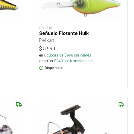
G220610
Señuelo Flotante Hulk
Pelikan
$
5.990
en
6
cuotas de $
998
sin interés
ahorras
$
240
por transferencia.
Disponible