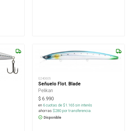
G240605
Señuelo Flot. Blade
Pelikan
$
6.990
en
6
cuotas de $
1.165
sin interés
ahorras
$
280
por transferencia.
Disponible