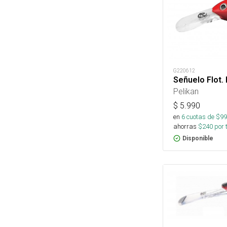
G220612
Señuelo Flot. 
Pelikan
$
5.990
en
6
cuotas de $
99
ahorras
$
240
por 
Disponible