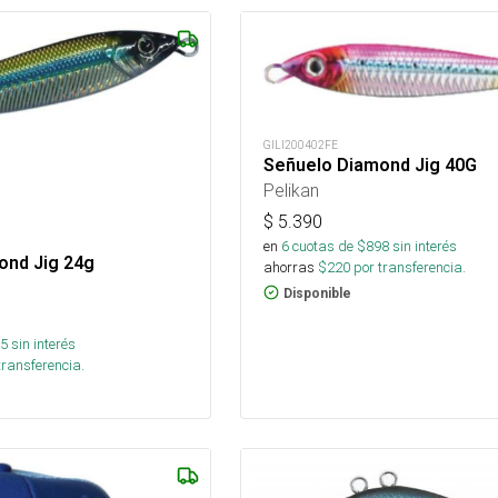
GILI200402FE
Señuelo Diamond Jig 40G
Pelikan
$
5.390
en
6
cuotas de $
898
sin interés
ond Jig 24g
ahorras
$
220
por transferencia.
Disponible
5
sin interés
transferencia.