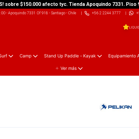
S! sobre $150.000 afecto tyc. Tienda Apoquindo 7331. Piso 
9:00
-
Apoquindo 7331 Of 918 - Santiago - Chile
|
+56 2 2244 3777
|
+
LIQUI
Surf
Camp
Stand Up Paddle - Kayak
Equipamiento 
Ver más