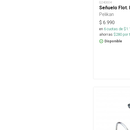
G240604
Señuelo Flot.
Pelikan
$
6.990
en
6
cuotas de $
1.
ahorras
$
280
por 
Disponible