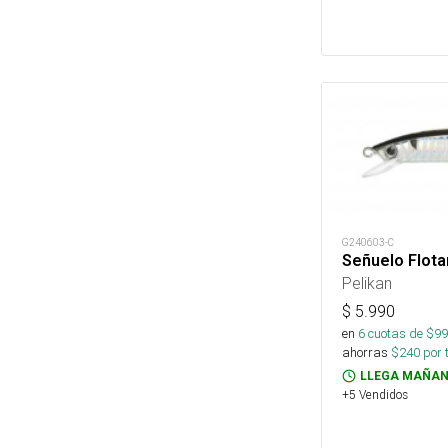
G240603-C
Señuelo Flota
Pelikan
$
5.990
en
6
cuotas de $
99
ahorras
$
240
por 
LLEGA MAÑAN
+5 Vendidos