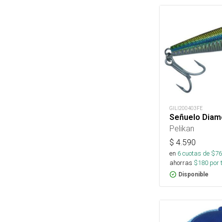
GILI200403FE
Señuelo Diam
Pelikan
$
4.590
en
6
cuotas de $
76
ahorras
$
180
por 
Disponible