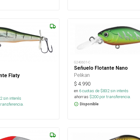
G240601-C
Señuelo Flotante Nano
Pelikan
nte Flaty
$
4.990
en
6
cuotas de $
832
sin interés
ahorras
$
200
por transferencia.
2
sin interés
transferencia.
Disponible