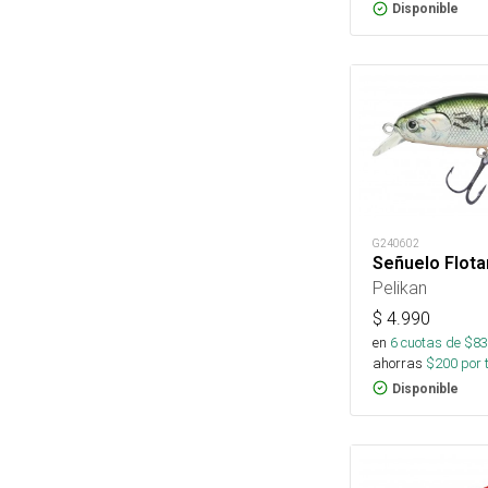
Disponible
G240602
Señuelo Flota
Pelikan
$
4.990
en
6
cuotas de $
83
ahorras
$
200
por 
Disponible