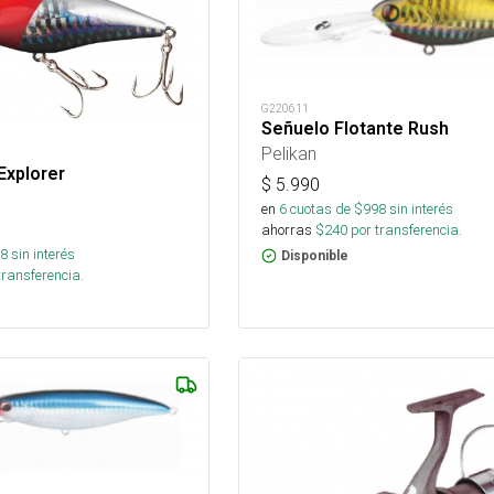
G220611
Señuelo Flotante Rush
Pelikan
Explorer
$
5.990
en
6
cuotas de $
998
sin interés
ahorras
$
240
por transferencia.
8
sin interés
Disponible
transferencia.