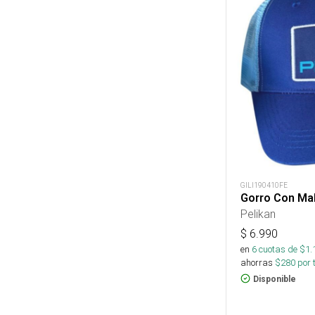
GILI190410FE
Gorro Con Mal
Pelikan
$
6.990
en
6
cuotas de $
1.
ahorras
$
280
por 
Disponible