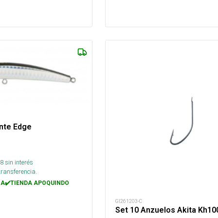
nte Edge
8
sin interés
transferencia.
A✔️TIENDA APOQUINDO
GI261203-C
Set 10 Anzuelos Akita Kh10