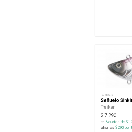
G240607
Señuelo Sinki
Pelikan
$
7.290
en
6
cuotas de $
1.
ahorras
$
290
por 