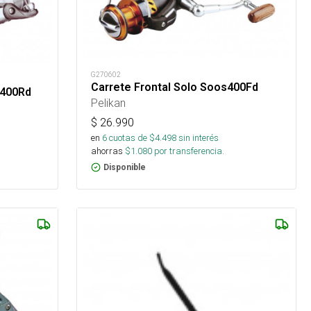
G270602
Carrete Frontal Solo Soos400Fd
3400Rd
Pelikan
$
26.990
en
6
cuotas de $
4.498
sin interés
ahorras
$
1.080
por transferencia.
Disponible