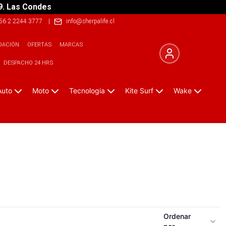
9. Las Condes
56 2 2244 3777
|
info@sherpalife.cl
DACIÓN
OFERTAS
MARCAS
DESPACHO 24 HRS
Auto
Moto
Tecnologia
Kite Surf
Wake
Ordenar