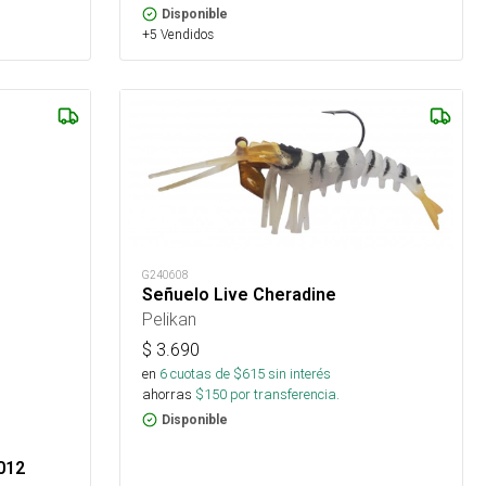
Disponible
+5 Vendidos
G240608
Señuelo Live Cheradine
Pelikan
$
3.690
en
6
cuotas de $
615
sin interés
ahorras
$
150
por transferencia.
Disponible
012