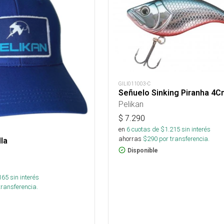
GILI011003-C
Señuelo Sinking Piranha 4
Pelikan
$
7.290
en
6
cuotas de $
1.215
sin interés
ahorras
$
290
por transferencia.
la
Disponible
165
sin interés
transferencia.