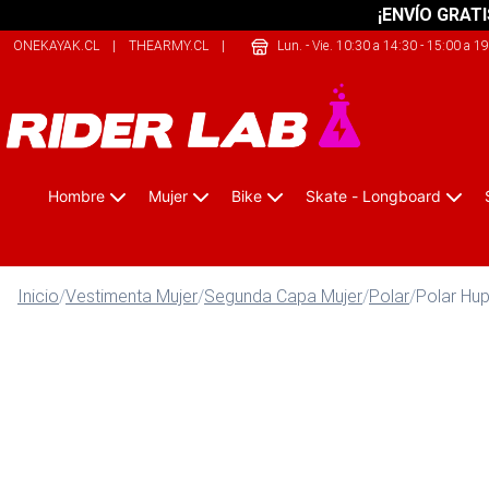
¡ENVÍO GRATI
ONEKAYAK.CL
|
THEARMY.CL
|
SHERPALIFE.CL
Lun. - Vie. 10:30 a 14:30 - 15:00 a 1
Hombre
Mujer
Bike
Skate - Longboard
Inicio
/
Vestimenta Mujer
/
Segunda Capa Mujer
/
Polar
/
Polar H