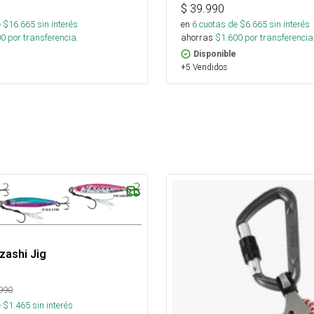
$
39.990
 $
16.665
sin interés
en
6
cuotas de $
6.665
sin interés
00
por transferencia.
ahorras
$
1.600
por transferencia
Disponible
+5 Vendidos
zashi Jig
990
 $
1.465
sin interés