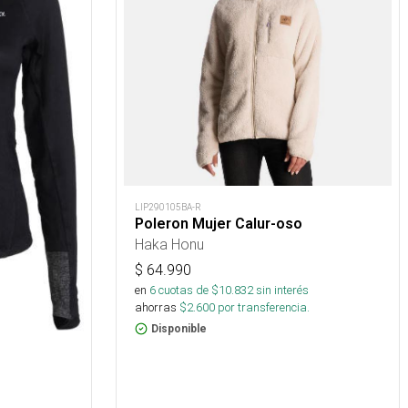
LIP290105BA-R
Poleron Mujer Calur-oso
Haka Honu
$
64.990
en
6
cuotas de $
10.832
sin interés
ahorras
$
2.600
por transferencia.
Disponible