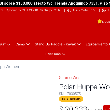
S! sobre $150.000 afecto tyc. Tienda Apoquindo 7331. Piso 
9:00
-
Apoquindo 7331 Of 918 - Santiago - Chile
|
+56 2 2244 3777
|
+
LIQUI
Surf
Camp
Stand Up Paddle - Kayak
Equipamiento 
Ver más
uppa Women
Gnomo Wear
Polar Huppa Wom
SKU:
7030575
+5 VENDIDOS
$
20.333
62