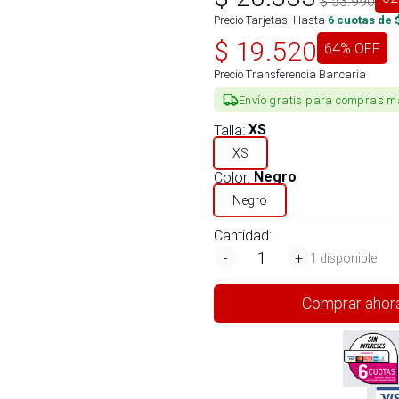
$
53.990
Precio Tarjetas: Hasta
6
cuotas de 
$
19.520
64
% OFF
Precio Transferencia Bancaria
Envío gratis para compras m
Talla
:
XS
XS
Color
:
Negro
Negro
Cantidad:
-
+
1 disponible
Comprar ahor