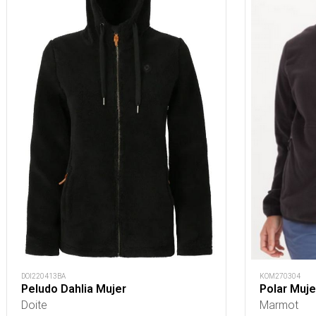
KOM270304
DOI220413BA
Polar Mujer
Peludo Dahlia Mujer
Marmot
Doite