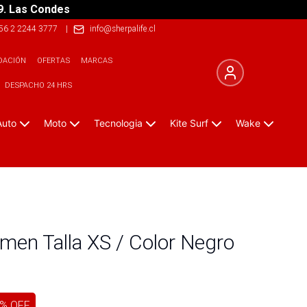
9. Las Condes
56 2 2244 3777
|
info@sherpalife.cl
DACIÓN
OFERTAS
MARCAS
DESPACHO 24 HRS
Auto
Moto
Tecnologia
Kite Surf
Wake
en Talla XS / Color Negro
% OFF