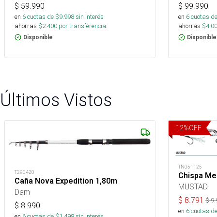
$
99.990
$
59.990
en
6
cuotas de
en
6
cuotas de $
9.998
sin interés
ahorras
$
4.0
ahorras
$
2.400
por transferencia.
Disponible
Disponible
Últimos Vistos
12
%
OFF
TN051125
T290420
Chispa Me
Caña Nova Expedition 1,80m
MUSTAD
Dam
$
8.791
$
9.
$
8.990
en
6
cuotas de
en
6
cuotas de $
1.498
sin interés