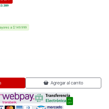
$
3.389
ayores a $149.999
a
Agregar al carrito
4%
OFF