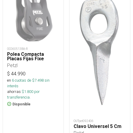
OC060513BA-R
Polea Compacta
Placas Fijas Fixe
Petzl
$
44.990
en
6
cuotas de $
7.498
sin
interés
ahorras
$
1.800
por
transferencia.
Disponible
OUTpet092406
Clavo Universel 5 Cm