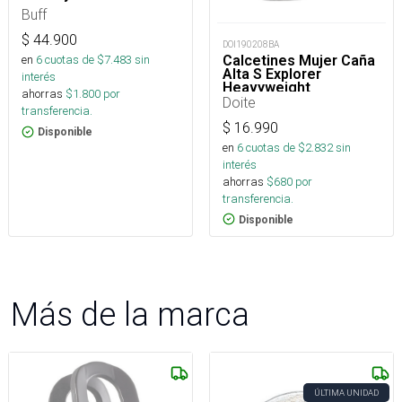
Buff
$
44.900
DOI190208BA
Calcetines Mujer Caña
en
6
cuotas de $
7.483
sin
Alta S Explorer
interés
Heavyweight
ahorras
$
1.800
por
Doite
transferencia.
$
16.990
Disponible
en
6
cuotas de $
2.832
sin
interés
ahorras
$
680
por
transferencia.
Disponible
Más de la marca
ÚLTIMA UNIDAD