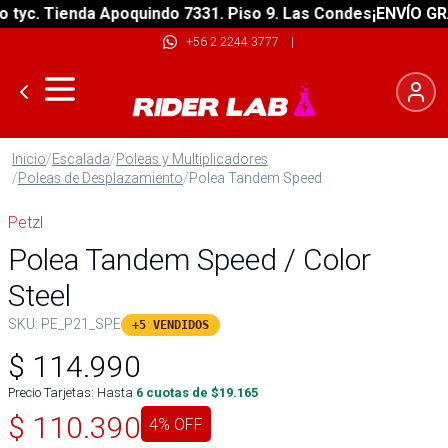
c. Tienda Apoquindo 7331. Piso 9. Las Condes
¡ENVÍO GRATIS
+56 2 2244 3777
|
Inicio
/
Escalada
/
Poleas y Multiplicadores
/
Poleas de Desplazamiento
/
Polea Tandem Speed
Petzl
Polea Tandem Speed / Color
Steel
SKU:
PE_P21_SPE
+5 VENDIDOS
$
114.990
Precio Tarjetas: Hasta
6
cuotas de $
19.165
$
110.390
4
% OFF