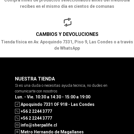
Compra miles de productos seleccionados antes del mediodía
recibes en el mismo día en cientos de comunas
CAMBIOS Y DEVOLUCIONES
Tienda física en Av. Apoquindo 7331, Piso 9, Las Condes o a través
de WhatsApp
NUESTRA TIENDA
Si es una duda o necesitas ayuda tecnica, no dudes en
comunicarte con nosotros
Lun. - Vie. 10:30 a 14:30 - 15:00 a 19:00
Apoquindo 7331 OF 918 - Las Condes
+56 2 2244 3777
+56 2 2244 3777
info@sherpalife.cl
Metro Hernando de Magallanes