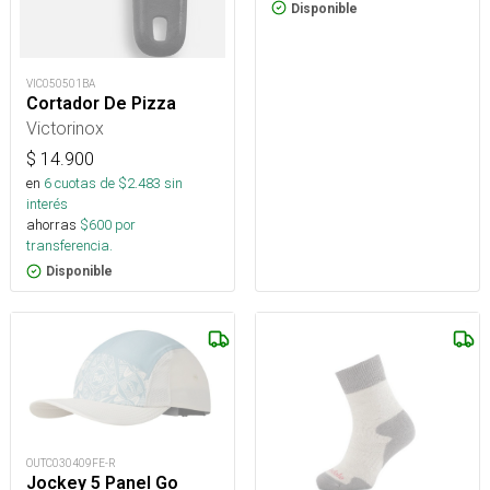
Disponible
VIC050501BA
Cortador De Pizza
Victorinox
$
14.900
en
6
cuotas de $
2.483
sin
interés
ahorras
$
600
por
transferencia.
Disponible
OUTC030409FE-R
Jockey 5 Panel Go