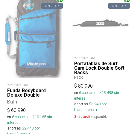
SIN STOCK
SIN STOCK
22582026BARB
Portatablas de Surf
Cam Lock Double Soft
Racks
FCS
22682026BARB
$
80.990
Funda Bodyboard
en
6
cuotas de $
13.498
sin
Deluxe Double
interés
Balin
ahorras
$
3.240
por
transferencia.
$
60.990
en
6
cuotas de $
10.165
sin
disponible
Sin stock
interés
ahorras
$
2.440
por
transferencia.