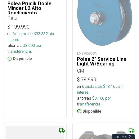
Polea Prusik Doble
Minder L2 Alto
Rendimiento
Petzl
$
199.990
en
6
cuotas de $
33.332
sin
interés
ahorras
$
8.000
por
transferencia.
LM270503BA
Polea 2" Service Line
Disponible
Light W/Bearing
CMI
$
78.990
en
6
cuotas de $
13.165
sin
interés
ahorras
$
3.160
por
transferencia.
Disponible
2
ÚLTIMAS