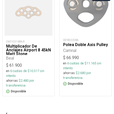
OD180220BA
CM310314BA-R
Polea Doble Axis Pulley
Multiplicador De
Anclajes Airport 8 45kN
Camnal
Matt Stone
$
66.990
Beal
en
6
cuotas de $
11.165
sin
$
61.900
interés
en
6
cuotas de $
10.317
sin
ahorras
$
2.680
por
interés
transferencia.
ahorras
$
2.480
por
Disponible
transferencia.
Disponible