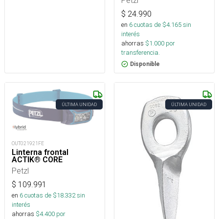
Petzl
$
24.990
en
6
cuotas de $
4.165
sin
interés
ahorras
$
1.000
por
transferencia.
Disponible
ÚLTIMA UNIDAD
ÚLTIMA UNIDAD
OUT021921FE
Linterna frontal
ACTIK® CORE
Petzl
$
109.991
en
6
cuotas de $
18.332
sin
interés
ahorras
$
4.400
por