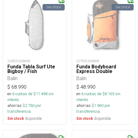
SIN STOCK
SIN STOCK
22982026BARB
22782026BARB
Funda Tabla Surf Ute
Funda Bodyboard
Bigboy / Fish
Express Double
Balin
Balin
$
68.990
$
48.990
en
6
cuotas de $
11.498
sin
en
6
cuotas de $
8.165
sin
interés
interés
ahorras
$
2.760
por
ahorras
$
1.960
por
transferencia.
transferencia.
disponible
disponible
Sin stock
Sin stock