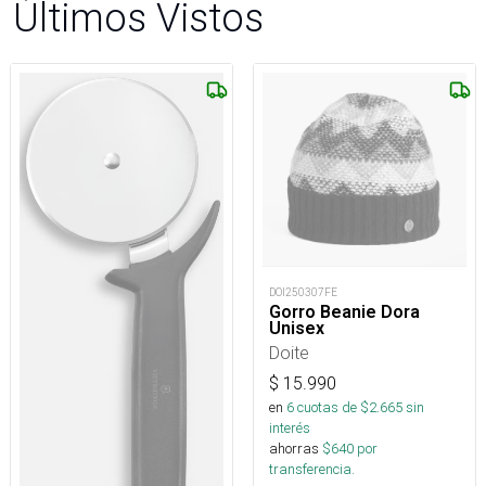
Últimos Vistos
DOI250307FE
Gorro Beanie Dora
Unisex
Doite
$
15.990
en
6
cuotas de $
2.665
sin
interés
ahorras
$
640
por
transferencia.