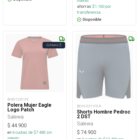
interés
ahorras
$
1.160
por
transferencia.
Disponible
2
ÚLTIMAS
BHE012301FE
Polera Mujer Eagle
BEH310311FE-R
Logo Patch
Shorts Hombre Pedroc
2 DST
Salewa
Salewa
$
44.900
$
74.900
en
6
cuotas de $
7.483
sin
interés