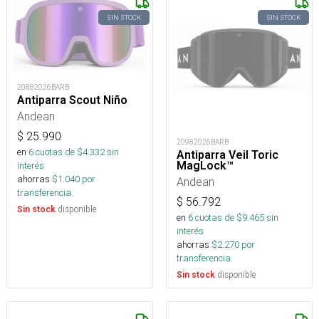
SIN STOCK
SIN STOCK
20882026BARB
Antiparra Scout Niño
Andean
$
25.990
20982026BARB
en
6
cuotas de $
4.332
sin
Antiparra Veil Toric
MagLock™
interés
ahorras
$
1.040
por
Andean
transferencia.
$
56.792
disponible
Sin stock
en
6
cuotas de $
9.465
sin
interés
ahorras
$
2.270
por
transferencia.
disponible
Sin stock