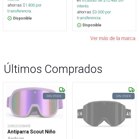
en
6
cuotas de $
12.483
sin
ahorras
$
1.800
por
interés
transferencia.
ahorras
$
3.000
por
transferencia.
Disponible
Disponible
Ver más de la marca
Últimos Comprados
SIN STOCK
SIN STOCK
20882026BARB
Antiparra Scout Niño
Andean