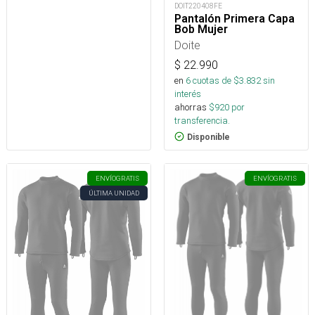
DOIT220408FE
Pantalón Primera Capa
Bob Mujer
Doite
$
22.990
en
6
cuotas de $
3.832
sin
interés
ahorras
$
920
por
transferencia.
Disponible
ENVÍO
GRATIS
ENVÍO
GRATIS
ÚLTIMA UNIDAD