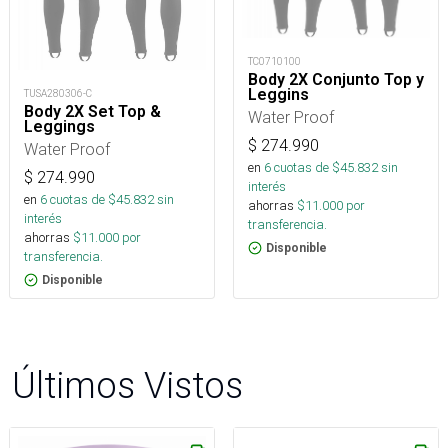
TC0710100
Body 2X Conjunto Top y
Leggins
TUSA280306-C
Body 2X Set Top &
Water Proof
Leggings
$
274.990
Water Proof
en
6
cuotas de $
45.832
sin
$
274.990
interés
en
6
cuotas de $
45.832
sin
ahorras
$
11.000
por
interés
transferencia.
ahorras
$
11.000
por
Disponible
transferencia.
Disponible
Últimos Vistos