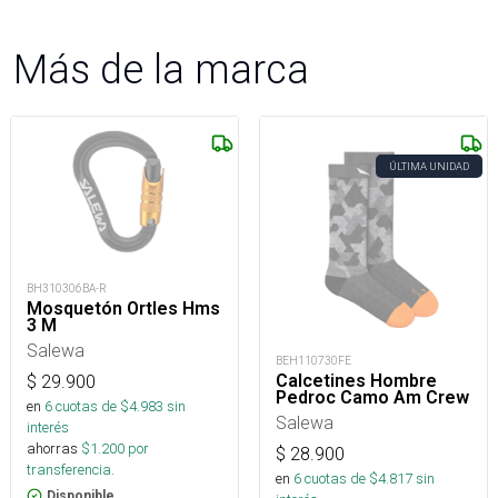
Más de la marca
ÚLTIMA UNIDAD
BH310306BA-R
Mosquetón Ortles Hms
3 M
Salewa
BEH110730FE
Calcetines Hombre
$
29.900
Pedroc Camo Am Crew
en
6
cuotas de $
4.983
sin
Salewa
interés
ahorras
$
1.200
por
$
28.900
transferencia.
en
6
cuotas de $
4.817
sin
Disponible