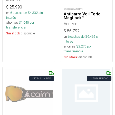
$
25.990
20982026BARB
en
6
cuotas de $
4.332
sin
Antiparra Veil Toric
MagLock™
interés
ahorras
$
1.040
por
Andean
transferencia.
$
56.792
disponible
Sin stock
en
6
cuotas de $
9.465
sin
interés
ahorras
$
2.270
por
transferencia.
disponible
Sin stock
ÚLTIMA UNIDAD
ÚLTIMA UNIDAD