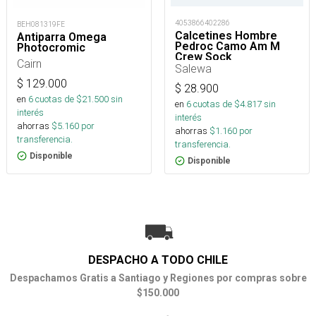
4053866402286
BEH081319FE
Calcetines Hombre
Antiparra Omega
Pedroc Camo Am M
Photocromic
Crew Sock
Cairn
Salewa
$
129.000
$
28.900
en
6
cuotas de $
21.500
sin
en
6
cuotas de $
4.817
sin
interés
interés
ahorras
$
5.160
por
ahorras
$
1.160
por
transferencia.
transferencia.
Disponible
Disponible
DESPACHO A TODO CHILE
Despachamos Gratis a Santiago y Regiones por compras sobre
$150.000