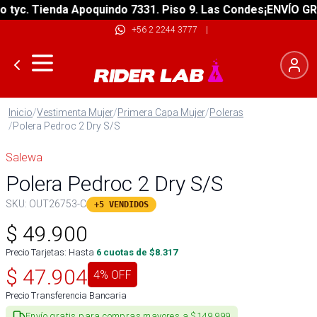
yc. Tienda Apoquindo 7331. Piso 9. Las Condes
¡ENVÍO GRATI
+56 2 2244 3777
|
Inicio
/
Vestimenta Mujer
/
Primera Capa Mujer
/
Poleras
/
Polera Pedroc 2 Dry S/S
Salewa
Polera Pedroc 2 Dry S/S
SKU:
OUT26753-C
+5 VENDIDOS
$
49.900
Precio Tarjetas: Hasta
6
cuotas de $
8.317
$
47.904
4
% OFF
Precio Transferencia Bancaria
Envío gratis para compras mayores a $149.999