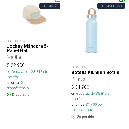
2
ÚLTIMAS
ÚLTIMA UNIDAD
BH131037BA-R
Jockey Máncora 5-
Panel Hat
Martha
$
22.900
BH160706
en
6
cuotas de $
3.817
sin
Botella Klunken Bottle
interés
Primus
ahorras
$
920
por
$
34.900
transferencia.
en
6
cuotas de $
5.817
sin
Disponible
interés
ahorras
$
1.400
por
transferencia.
Disponible