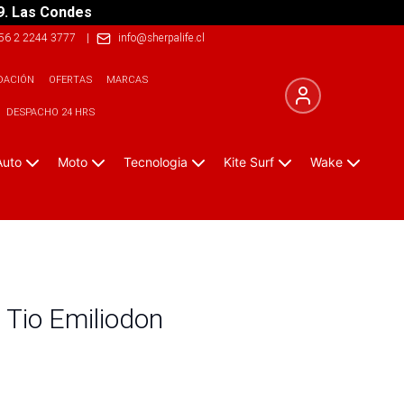
9. Las Condes
56 2 2244 3777
|
info@sherpalife.cl
DACIÓN
OFERTAS
MARCAS
DESPACHO 24 HRS
Auto
Moto
Tecnologia
Kite Surf
Wake
 Tio Emiliodon