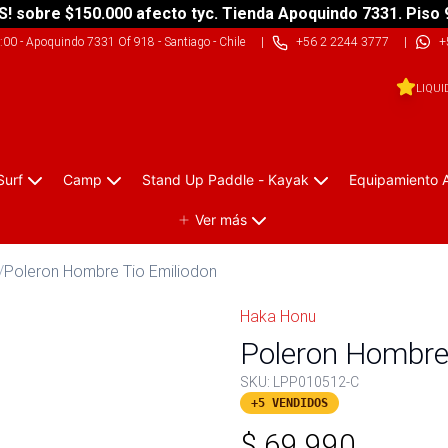
S! sobre $150.000 afecto tyc. Tienda Apoquindo 7331. Piso 
9:00
-
Apoquindo 7331 Of 918 - Santiago - Chile
|
+56 2 2244 3777
|
+
LIQUI
Surf
Camp
Stand Up Paddle - Kayak
Equipamiento 
Ver más
/
Poleron Hombre Tio Emiliodon
Haka Honu
Poleron Hombre
SKU:
LPP010512-C
+5 VENDIDOS
$
69.990