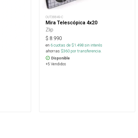
OUT38849-C
Mira Telescópica 4x20
Zlip
$
8.990
en
6
cuotas de $
1.498
sin interés
ahorras
$
360
por transferencia.
Disponible
+5 Vendidos