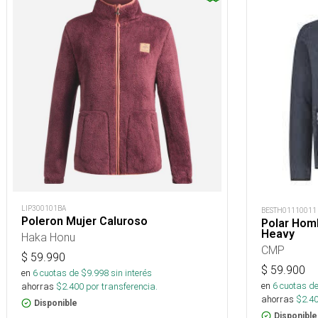
LIP300101BA
BESTH01110011
Poleron Mujer Caluroso
Polar Hom
Heavy
Haka Honu
CMP
$
59.990
$
59.900
en
6
cuotas de $
9.998
sin interés
en
6
cuotas de
ahorras
$
2.400
por transferencia.
ahorras
$
2.4
Disponible
Disponible