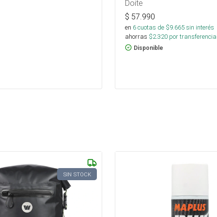
Doite
$
57.990
en
6
cuotas de $
9.665
sin interés
ahorras
$
2.320
por transferencia
Disponible
SIN STOCK