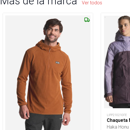
Más de la marca
Ver todos
LIPP210210FE
Chaqueta 
Haka Honu