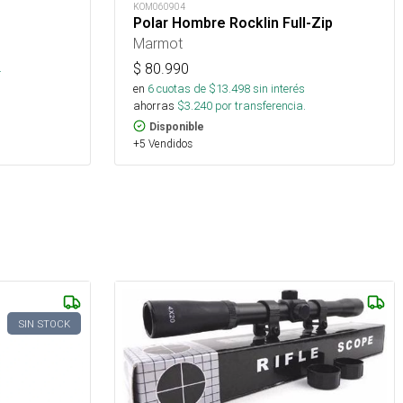
KOM060904
Polar Hombre Rocklin Full-Zip
Marmot
.
$
80.990
en
6
cuotas de $
13.498
sin interés
ahorras
$
3.240
por transferencia.
Disponible
+5 Vendidos
SIN STOCK