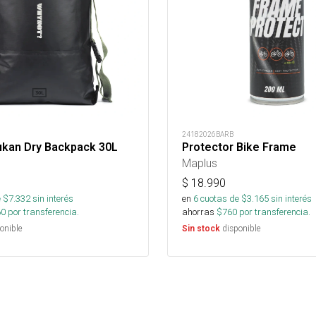
24182026BARB
ukan Dry Backpack 30L
Protector Bike Frame
Maplus
$
18.990
 $
7.332
sin interés
en
6
cuotas de $
3.165
sin interés
60
por transferencia.
ahorras
$
760
por transferencia.
onible
disponible
Sin stock