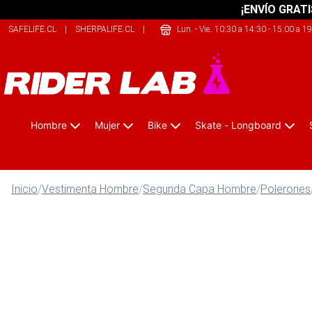
¡ENVÍO GRATI
SAFELIFE.CL
|
SHERPALIFE.CL
|
SHERPALIFE.COM.AR
Lun. - Vie. 10:30 a 14:30 - 15:00 a 1
Hombre
Mujer
Bike
Skate - Longboard
Inicio
/
Vestimenta Hombre
/
Segunda Capa Hombre
/
Polerones