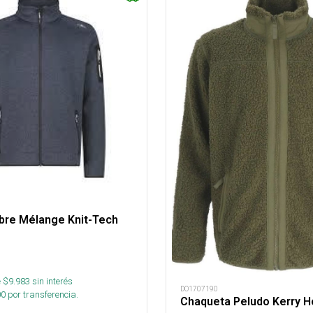
bre Mélange Knit-Tech
 $
9.983
sin interés
DO1707190
00
por transferencia.
Chaqueta Peludo Kerry 