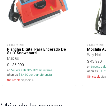
24382026BARB
24282026BARB
Plancha Digital Para Encerado De
Mochila A
Ski Y Snowboard
Why Not
Maplus
$
43.990
$
136.990
en
6
cuotas de
en
6
cuotas de $
22.832
sin interés
ahorras
$
1.7
ahorras
$
5.480
por transferencia.
disp
Sin stock
disponible
Sin stock