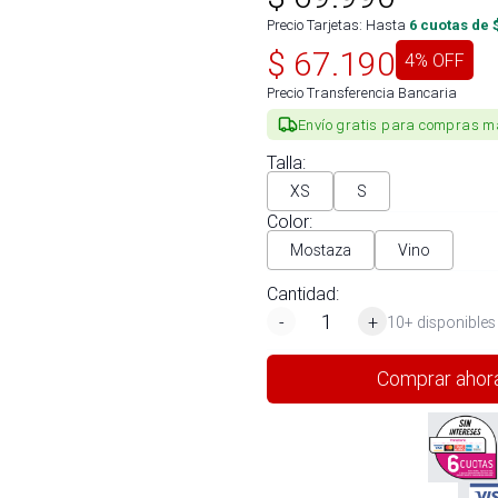
Precio Tarjetas: Hasta
6
cuotas de 
$
67.190
4
% OFF
Precio Transferencia Bancaria
Envío gratis para compras m
Talla
:
XS
S
Color
:
Mostaza
Vino
Cantidad:
-
+
10+ disponibles
Comprar ahor