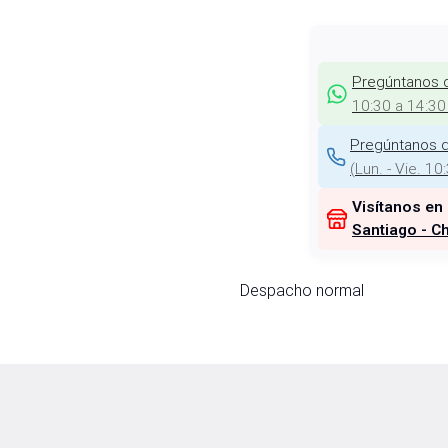
Pregúntanos 
10:30 a 14:30
Pregúntanos d
(
Lun. - Vie. 10
Visítanos en
Santiago - Ch
Despacho normal