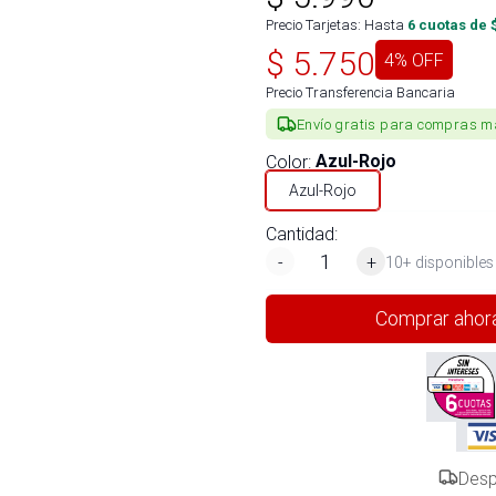
Precio Tarjetas: Hasta
6
cuotas de 
$
5.750
4
% OFF
Precio Transferencia Bancaria
Envío gratis para compras m
Color
:
Azul-Rojo
Azul-Rojo
Cantidad:
-
+
10+ disponibles
Comprar ahor
Desp