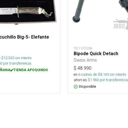
cuchillo Big-5- Elefante
TEC110702BA
Bipode Quick Detach
 $
12.332
sin interés
Swiss Arms
60
por transferencia.
$
48.990
ÑANA✔️TIENDA APOQUINDO
en
6
cuotas de $
8.165
sin interés
ahorras
$
1.960
por transferencia
Disponible