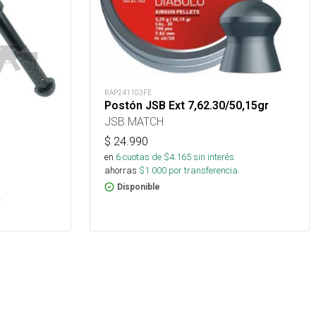
RAP241103FE
Postón JSB Ext 7,62.30/50,15gr
JSB MATCH
$
24.990
en
6
cuotas de $
4.165
sin interés
ahorras
$
1.000
por transferencia.
Disponible
.