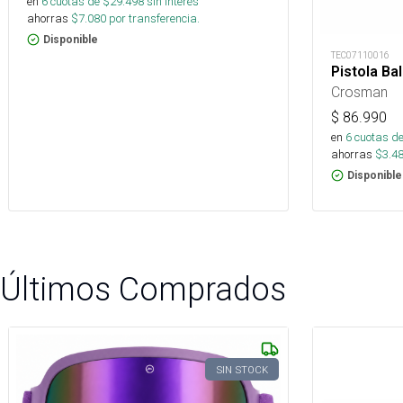
en
6
cuotas de $
29.498
sin interés
ahorras
$
7.080
por transferencia.
Disponible
TEC07110016
Pistola Ba
Crosman
$
86.990
en
6
cuotas de
ahorras
$
3.4
Disponible
Últimos Comprados
SIN STOCK