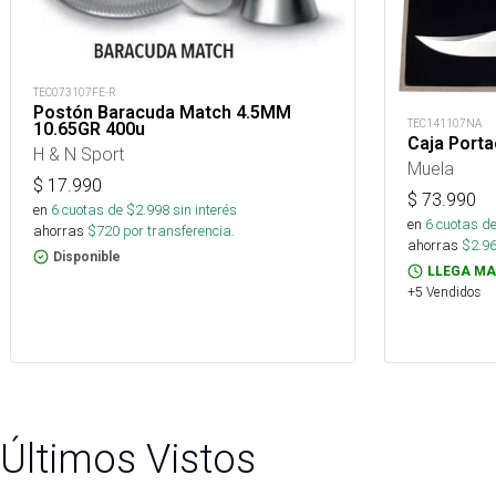
TEC073107FE-R
Postón Baracuda Match 4.5MM
TEC141107NA
10.65GR 400u
Caja Porta
H & N Sport
Muela
$
17.990
$
73.990
en
6
cuotas de $
2.998
sin interés
en
6
cuotas de
ahorras
$
720
por transferencia.
ahorras
$
2.9
Disponible
LLEGA MA
+5 Vendidos
Últimos Vistos