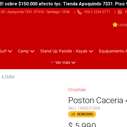
S! sobre $150.000 afecto tyc. Tienda Apoquindo 7331. Piso 
9:00
-
Apoquindo 7331 Of 918 - Santiago - Chile
|
+56 2 2244 3777
|
+
LIQUI
Surf
Camp
Stand Up Paddle - Kayak
Equipamiento 
Ver más
a 4,5MM
Crosman
Poston Caceria
SKU:
1426531004
+5 VENDIDOS
$
5.990