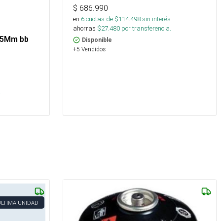
$
686.990
en
6
cuotas de $
114.498
sin interés
ahorras
$
27.480
por transferencia.
4,5Mm bb
Disponible
+5 Vendidos
s
.
ÚLTIMA UNIDAD