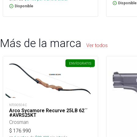
Disponible
Disponible
Más de la marca
Ver todos
ENVÍO
GRATIS
NT090504-C
Arco Sycamore Recurve 25LB 62´´
#AVRS25KT
Crosman
$
176.990