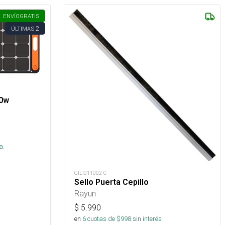
ENVÍO
GRATIS
2
ÚLTIMAS
00w
s
a.
GILI011002-C
Sello Puerta Cepillo
Rayun
$
5.990
en
6
cuotas de $
998
sin interés