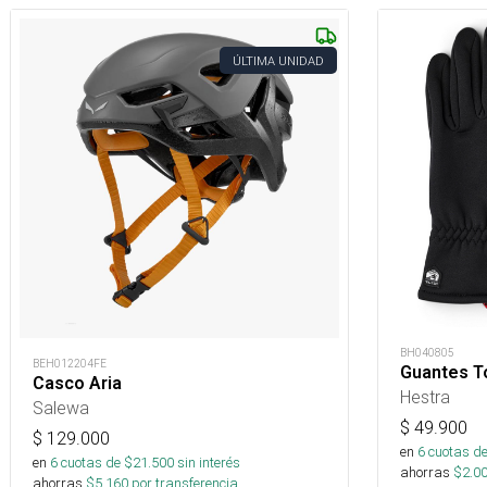
ÚLTIMA UNIDAD
BH040805
BEH012204FE
Guantes To
Casco Aria
Hestra
Salewa
$
49.900
$
129.000
en
6
cuotas de
en
6
cuotas de $
21.500
sin interés
ahorras
$
2.0
ahorras
$
5.160
por transferencia.