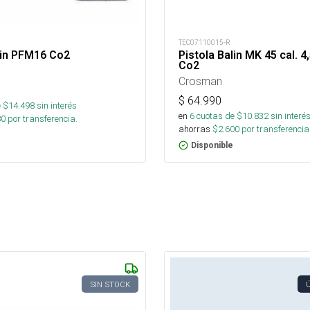
TEC07110015-R
lin PFM16 Co2
Pistola Balin MK 45 cal. 
Co2
Crosman
$
64.990
 $
14.498
sin interés
en
6
cuotas de $
10.832
sin interé
80
por transferencia.
ahorras
$
2.600
por transferencia
Disponible
SIN STOCK