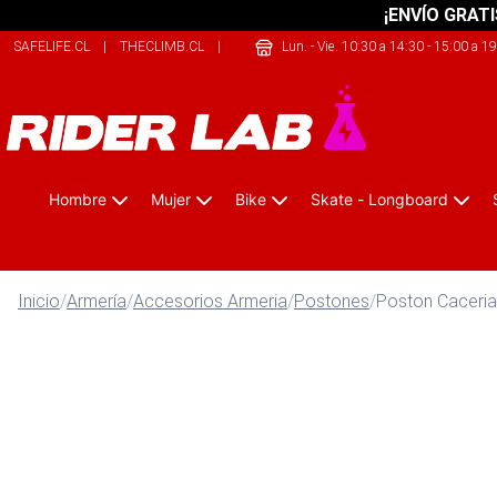
¡ENVÍO GRATI
SAFELIFE.CL
|
THECLIMB.CL
|
ONEKAYAK.CL
Lun. - Vie. 10:30 a 14:30 - 15:00 a 1
Hombre
Mujer
Bike
Skate - Longboard
Inicio
/
Armería
/
Accesorios Armeria
/
Postones
/
Poston Caceri