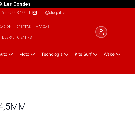
9. Las Condes
56 2 2244 3777
|
info@sherpalife.cl
DACIÓN
OFERTAS
MARCAS
DESPACHO 24 HRS
Auto
Moto
Tecnologia
Kite Surf
Wake
 4,5MM