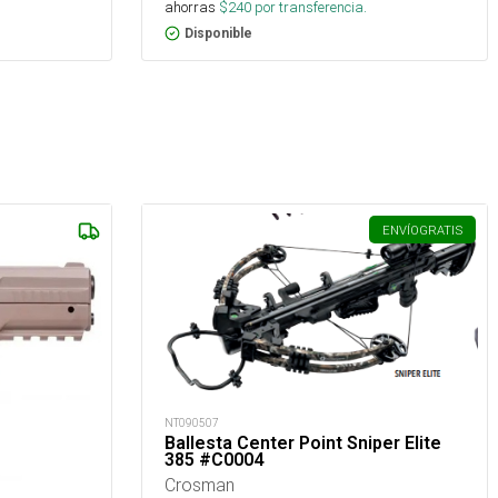
ahorras
$
240
por transferencia.
Disponible
ENVÍO
GRATIS
NT090507
Ballesta Center Point Sniper Elite
385 #C0004
Crosman