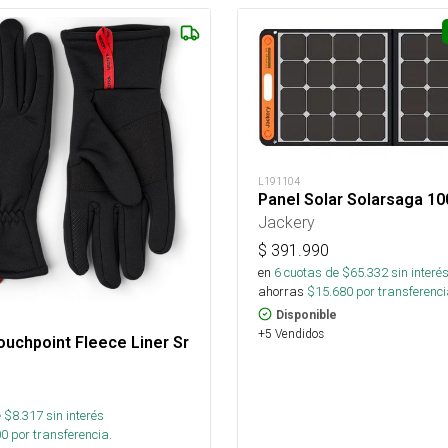
L191104
Panel Solar Solarsaga 1
Jackery
$
391.990
en
6
cuotas de $
65.332
sin interé
ahorras
$
15.680
por transferenci
Disponible
+5 Vendidos
uchpoint Fleece Liner Sr
 $
8.317
sin interés
00
por transferencia.