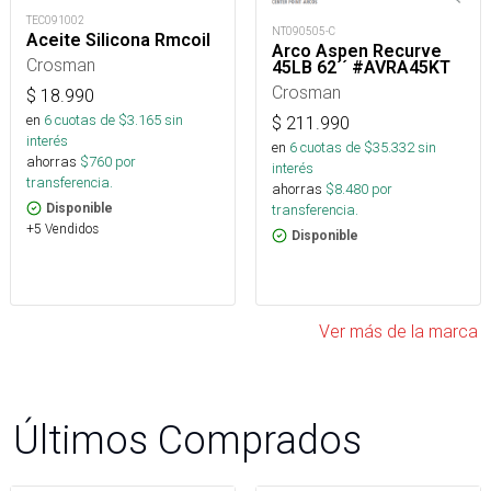
TEC091002
NT090505-C
Aceite Silicona Rmcoil
Arco Aspen Recurve
Crosman
45LB 62´´ #AVRA45KT
Crosman
$
18.990
en
6
cuotas de $
3.165
sin
$
211.990
interés
en
6
cuotas de $
35.332
sin
ahorras
$
760
por
interés
transferencia.
ahorras
$
8.480
por
transferencia.
Disponible
+5 Vendidos
Disponible
Ver más de la marca
Últimos Comprados