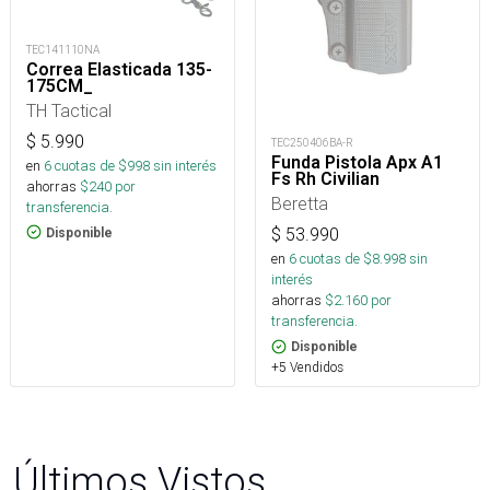
TEC141110NA
Correa Elasticada 135-
175CM_
TH Tactical
$
5.990
TEC250406BA-R
Funda Pistola Apx A1
en
6
cuotas de $
998
sin interés
Fs Rh Civilian
ahorras
$
240
por
Beretta
transferencia.
$
53.990
Disponible
en
6
cuotas de $
8.998
sin
interés
ahorras
$
2.160
por
transferencia.
Disponible
+5 Vendidos
Últimos Vistos