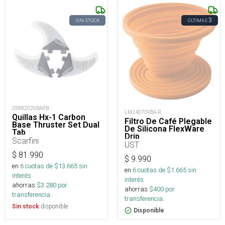
3
SIN STOCK
ÚLTIMAS
25882026BARB
LM240709BA-R
Quillas Hx-1 Carbon
Filtro De Café Plegable
Base Thruster Set Dual
De Silicona FlexWare
Tab
Drip
Scarfini
UST
$
81.990
$
9.990
en
6
cuotas de $
13.665
sin
en
6
cuotas de $
1.665
sin
interés
interés
ahorras
$
3.280
por
ahorras
$
400
por
transferencia.
transferencia.
disponible
Sin stock
Disponible