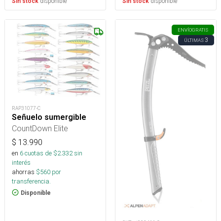
disponible
disponible
Sin stock
Sin stock
ENVÍO
GRATIS
3
ÚLTIMAS
RAP31077-C
Señuelo sumergible
CountDown Elite
$
13.990
en
6
cuotas de $
2.332
sin
interés
ahorras
$
560
por
transferencia.
Disponible