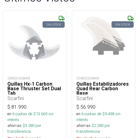
SIN STOCK
SIN STOCK
25882026BARB
25482026BARB
Quillas Hx-1 Carbon
Quillas Estabilizadores
Base Thruster Set Dual
Quad Rear Carbon
Tab
Base
Scarfini
Scarfini
$
81.990
$
56.990
en
6
cuotas de $
13.665
sin
en
6
cuotas de $
9.498
sin
interés
interés
ahorras
$
3.280
por
ahorras
$
2.280
por
transferencia.
transferencia.