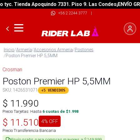
yc. Tienda Apoquindo 7331. Piso 9. Las Condes
¡ENVÍO GRATI
+56 2 2244 3777
|
Inicio
/
Armería
/
Accesorios Armeria
/
Postones
/
Poston Premier HP 5,5MM
Crosman
Poston Premier HP 5,5MM
SKU:
1426531071
+5 VENDIDOS
$
11.990
Precio Tarjetas: Hasta
6
cuotas de $
1.998
$
11.510
4
% OFF
Precio Transferencia Bancaria
Envío gratis para compras mayores a $149.999