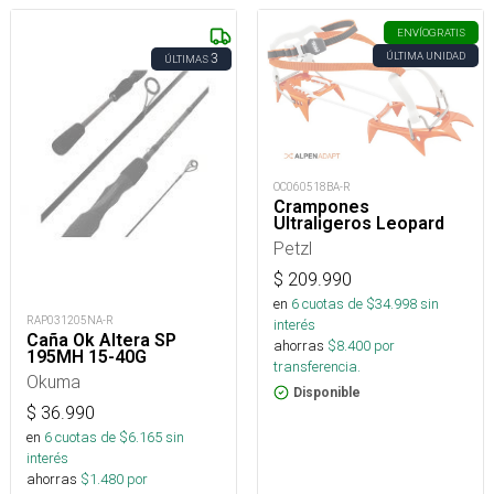
ENVÍO
GRATIS
ÚLTIMA UNIDAD
3
ÚLTIMAS
OC060518BA-R
Crampones
Ultraligeros Leopard
Petzl
$
209.990
en
6
cuotas de $
34.998
sin
RAP031205NA-R
interés
Caña Ok Altera SP
ahorras
$
8.400
por
195MH 15-40G
transferencia.
Okuma
Disponible
$
36.990
en
6
cuotas de $
6.165
sin
interés
ahorras
$
1.480
por