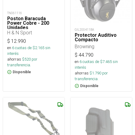
TN061116
Poston Baracuda
Power Cobre - 200
Unidades
GIL200411BA
H & N Sport
Protector Auditivo
Compacto
$
12.990
Browning
en
6
cuotas de $
2.165
sin
interés
$
44.790
ahorras
$
520
por
en
6
cuotas de $
7.465
sin
transferencia.
interés
Disponible
ahorras
$
1.790
por
transferencia.
Disponible