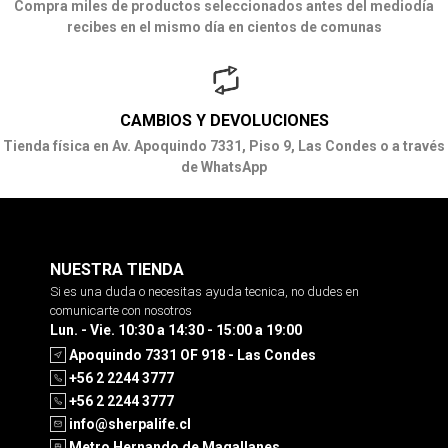
Compra miles de productos seleccionados antes del mediodía
recibes en el mismo día en cientos de comunas
CAMBIOS Y DEVOLUCIONES
Tienda física en Av. Apoquindo 7331, Piso 9, Las Condes o a través
de WhatsApp
NUESTRA TIENDA
Si es una duda o necesitas ayuda tecnica, no dudes en
comunicarte con nosotros
Lun. - Vie. 10:30 a 14:30 - 15:00 a 19:00
Apoquindo 7331 OF 918 - Las Condes
+56 2 2244 3777
+56 2 2244 3777
info@sherpalife.cl
Metro Hernando de Magallanes