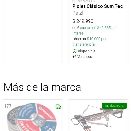
OUTpet092411-C
Piolet Clásico Sum'Tec
Petzl
$
249.990
en
6
cuotas de $
41.665
sin
interés
ahorras
$
10.000
por
transferencia.
Disponible
+5 Vendidos
Más de la marca
ENVÍO
GRATIS