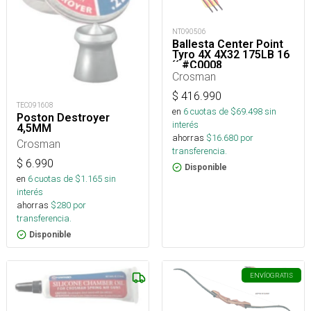
NT090506
Ballesta Center Point
Tyro 4X 4X32 175LB 16
´´ #C0008
Crosman
$
416.990
TEC091608
en
6
cuotas de $
69.498
sin
Poston Destroyer
interés
4,5MM
ahorras
$
16.680
por
Crosman
transferencia.
$
6.990
Disponible
en
6
cuotas de $
1.165
sin
interés
ahorras
$
280
por
transferencia.
Disponible
ENVÍO
GRATIS