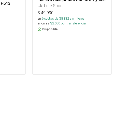
 H513
Uk Time Sport
$
49.990
en
6
cuotas de $
8.332
sin interés
ahorras
$
2.000
por transferencia.
Disponible