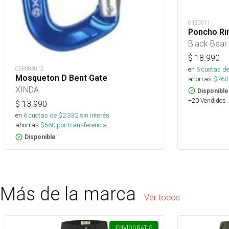
G180611
Poncho Ri
Black Bear
$
18.990
en
6
cuotas de
ODR083012
Mosqueton D Bent Gate
ahorras
$
760
XINDA
Disponible
+20 Vendidos
$
13.990
en
6
cuotas de $
2.332
sin interés
ahorras
$
560
por transferencia.
Disponible
Más de la marca
Ver todos
ENVÍO
GRATIS