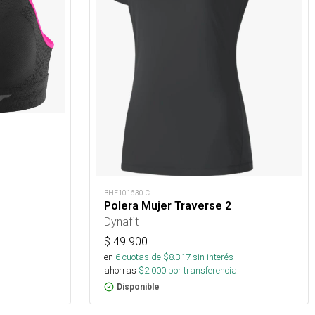
BHE101630-C
Polera Mujer Traverse 2
.
Dynafit
$
49.900
en
6
cuotas de $
8.317
sin interés
ahorras
$
2.000
por transferencia.
Disponible