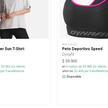
BHE101620-C
er Sun T-Shirt
Peto Deportivo Speed
Dynafit
$
59.900
 $
3.832
sin interés
en
6
cuotas de $
9.983
sin interés
por transferencia.
ahorras
$
2.400
por transferencia
Disponible