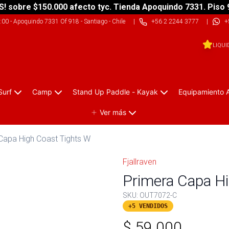
S! sobre $150.000 afecto tyc. Tienda Apoquindo 7331. Piso 
9:00
-
Apoquindo 7331 Of 918 - Santiago - Chile
|
+56 2 2244 3777
|
+
LIQUI
Surf
Camp
Stand Up Paddle - Kayak
Equipamiento 
Ver más
Capa High Coast Tights W
Fjallraven
Primera Capa H
SKU:
OUT7072-C
+5 VENDIDOS
$
59.000