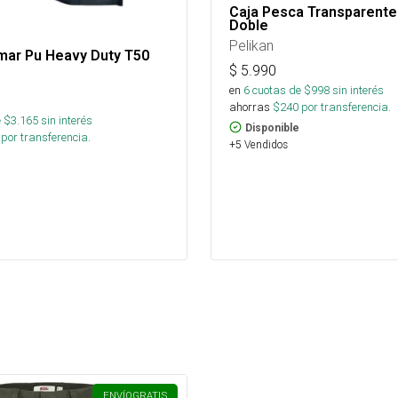
Caja Pesca Transparente
Doble
Pelikan
mar Pu Heavy Duty T50
$
5.990
en
6
cuotas de $
998
sin interés
ahorras
$
240
por transferencia.
 $
3.165
sin interés
Disponible
por transferencia.
+5 Vendidos
ENVÍO
GRATIS