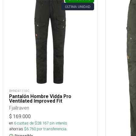
ÚLTIMA UNIDAD
BHN041114-C
Pantalón Hombre Vidda Pro
Ventilated Improved Fit
Fjallraven
$
169.000
en
6
cuotas de $
28.167
sin interés
ahorras
$
6.760
por transferencia.
Disponible