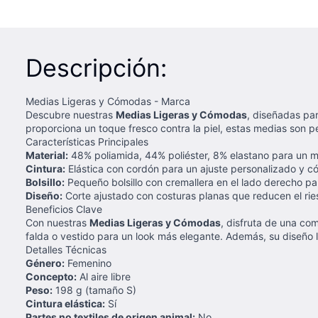
Descripción:
Medias Ligeras y Cómodas - Marca
Descubre nuestras
Medias Ligeras y Cómodas
, diseñadas par
proporciona un toque fresco contra la piel, estas medias son pe
Características Principales
Material:
48% poliamida, 44% poliéster, 8% elastano para un má
Cintura:
Elástica con cordón para un ajuste personalizado y 
Bolsillo:
Pequeño bolsillo con cremallera en el lado derecho par
Diseño:
Corte ajustado con costuras planas que reducen el r
Beneficios Clave
Con nuestras
Medias Ligeras y Cómodas
, disfruta de una co
falda o vestido para un look más elegante. Además, su diseño lig
Detalles Técnicas
Género:
Femenino
Concepto:
Al aire libre
Peso:
198 g (tamaño S)
Cintura elástica:
Sí
Partes no textiles de origen animal:
No