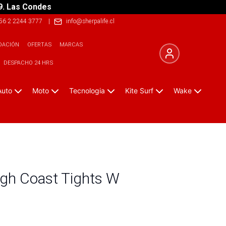
9. Las Condes
56 2 2244 3777
|
info@sherpalife.cl
DACIÓN
OFERTAS
MARCAS
DESPACHO 24 HRS
Auto
Moto
Tecnologia
Kite Surf
Wake
igh Coast Tights W