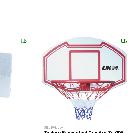
GIL210426BA
Tablero Basquetbol Con Aro Zy-005