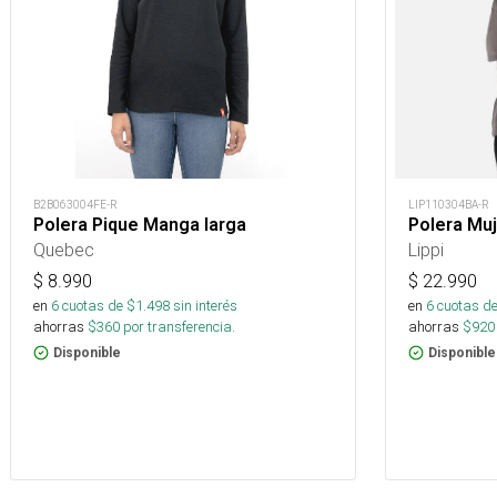
B2B063004FE-R
LIP110304BA-R
Polera Pique Manga larga
Polera Muj
Quebec
Lippi
$
8.990
$
22.990
en
6
cuotas de $
1.498
sin interés
en
6
cuotas de
ahorras
$
360
por transferencia.
ahorras
$
920
Disponible
Disponible