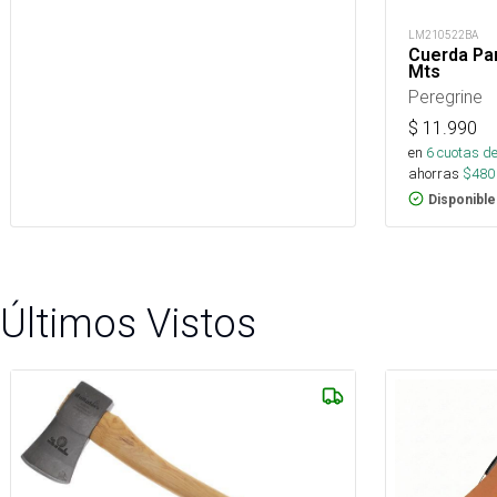
LM210522BA
Cuerda Pa
Mts
Peregrine
$
11.990
en
6
cuotas de
ahorras
$
480
Disponible
Últimos Vistos