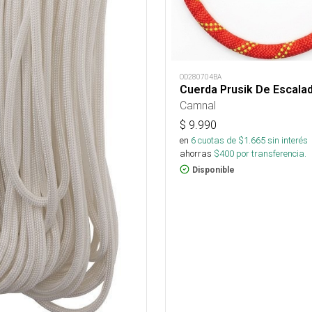
OD280704BA
Cuerda Prusik De Escala
Camnal
$
9.990
en
6
cuotas de $
1.665
sin interés
ahorras
$
400
por transferencia.
Disponible