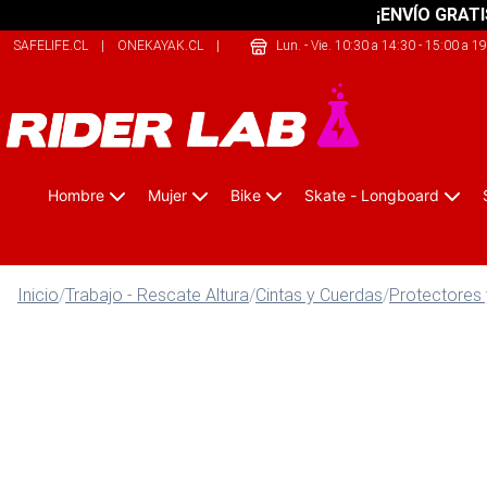
¡ENVÍO GRATI
SAFELIFE.CL
|
ONEKAYAK.CL
|
SHERPALIFE.COM.AR
Lun. - Vie. 10:30 a 14:30 - 15:00 a 1
Hombre
Mujer
Bike
Skate - Longboard
Inicio
/
Trabajo - Rescate Altura
/
Cintas y Cuerdas
/
Protectores