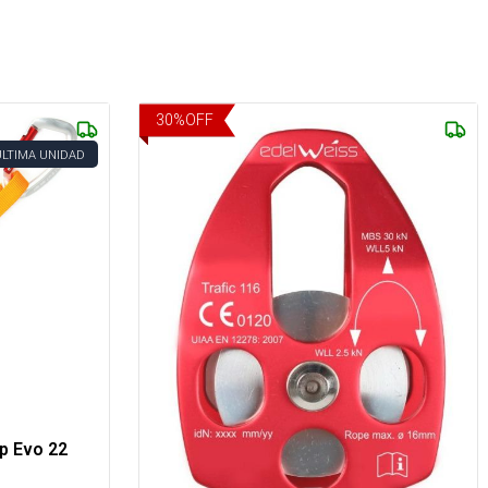
30
%
OFF
ÚLTIMA UNIDAD
p Evo 22