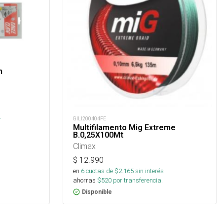
n
.
GILI200404FE
Multifilamento Mig Extreme
B.0,25X100Mt
Climax
$
12.990
en
6
cuotas de $
2.165
sin interés
ahorras
$
520
por transferencia.
Disponible