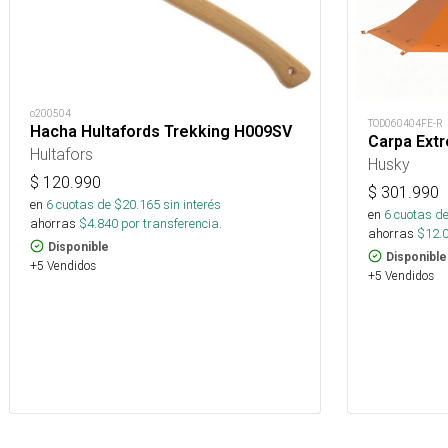
o200504
TOD060404FE-R
Hacha Hultafords Trekking H009SV
Carpa Ext
Hultafors
Husky
$
120.990
$
301.990
en
6
cuotas de $
20.165
sin interés
en
6
cuotas de
ahorras
$
4.840
por transferencia.
ahorras
$
12.
Disponible
Disponible
+5 Vendidos
+5 Vendidos