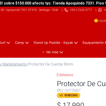
S! sobre $150.000 afecto tyc. Tienda Apoquindo 7331. Piso 
9:00
-
Apoquindo 7331 Of 918 - Santiago - Chile
|
+56 2 2244 3777
|
+
LIQUI
Surf
Camp
Stand Up Paddle - Kayak
Equipamiento 
Ver más
 y Mantenimiento
/
Protector De Cuerda 90cm
Edelweiss
Protector De C
SKU:
OUT25857
+5 VENDIDOS
$
17.990