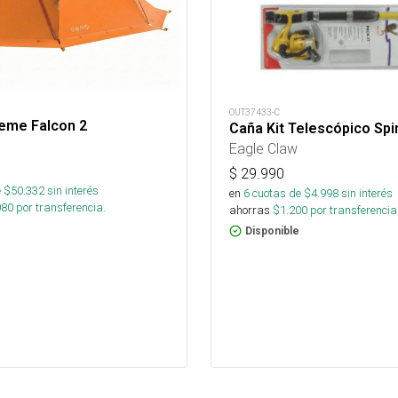
OUT37433-C
reme Falcon 2
Caña Kit Telescópico Spi
Eagle Claw
$
29.990
 $
50.332
sin interés
en
6
cuotas de $
4.998
sin interés
080
por transferencia.
ahorras
$
1.200
por transferencia
Disponible