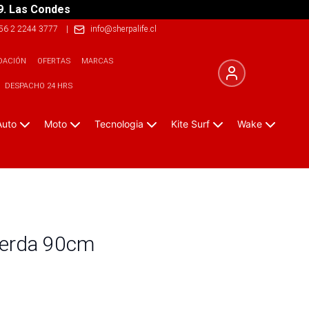
9. Las Condes
56 2 2244 3777
|
info@sherpalife.cl
DACIÓN
OFERTAS
MARCAS
DESPACHO 24 HRS
Auto
Moto
Tecnologia
Kite Surf
Wake
uerda 90cm