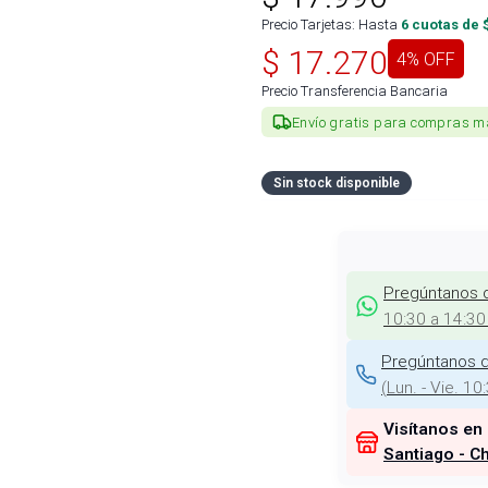
Precio Tarjetas: Hasta
6
cuotas de 
$
17.270
4
% OFF
Precio Transferencia Bancaria
Envío gratis para compras m
Sin stock disponible
Pregúntanos 
10:30 a 14:30
Pregúntanos d
(
Lun. - Vie. 10
Visítanos en
Santiago - Ch