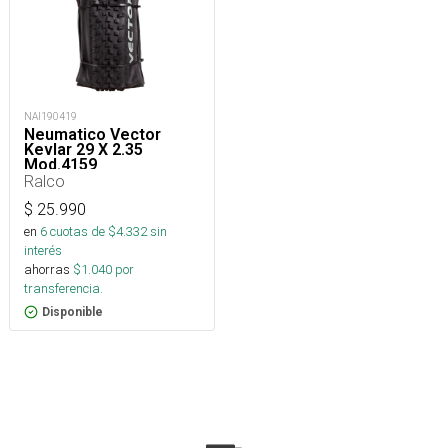
NAI190419
Neumatico Vector
Kevlar 29 X 2.35
Mod.4159
Ralco
$
25.990
en
6
cuotas de $
4.332
sin
interés
ahorras
$
1.040
por
transferencia.
Disponible