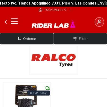
ecto tyc. Tienda Apoquindo 7331. Piso 9. Las Condes
¡ENVÍO
+56 2 2244 3777
|
Ralco
Ordenar
Filtrar
ÚLTIMA UNIDAD