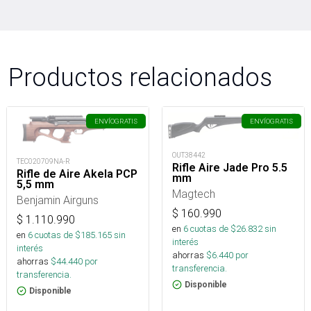
Productos relacionados
ENVÍO
GRATIS
ENVÍO
GRATIS
OUT38442
TEC020709NA-R
Rifle Aire Jade Pro 5.5
Rifle de Aire Akela PCP
mm
5,5 mm
Magtech
Benjamin Airguns
$
160.990
$
1.110.990
en
6
cuotas de $
26.832
sin
en
6
cuotas de $
185.165
sin
interés
interés
ahorras
$
6.440
por
ahorras
$
44.440
por
transferencia.
transferencia.
Disponible
Disponible