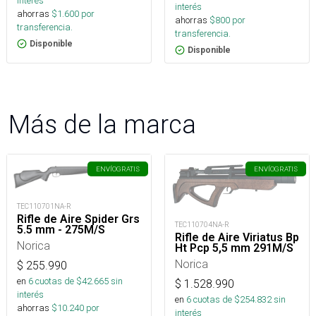
interés
interés
ahorras
$
1.600
por
ahorras
$
800
por
transferencia.
transferencia.
Disponible
Disponible
Más de la marca
ENVÍO
GRATIS
ENVÍO
GRATIS
TEC110701NA-R
Rifle de Aire Spider Grs
TEC110704NA-R
5.5 mm - 275M/S
Rifle de Aire Viriatus Bp
Norica
Ht Pcp 5,5 mm 291M/S
Norica
$
255.990
en
6
cuotas de $
42.665
sin
$
1.528.990
interés
en
6
cuotas de $
254.832
sin
ahorras
$
10.240
por
interés