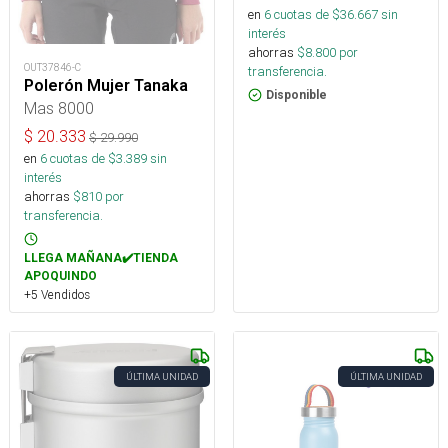
en
6
cuotas de $
36.667
sin
interés
ahorras
$
8.800
por
OUT37846-C
transferencia.
Polerón Mujer Tanaka
Disponible
Mas 8000
$
20.333
$
29.990
en
6
cuotas de $
3.389
sin
interés
ahorras
$
810
por
transferencia.
LLEGA MAÑANA✔️TIENDA
APOQUINDO
+5 Vendidos
ÚLTIMA UNIDAD
ÚLTIMA UNIDAD