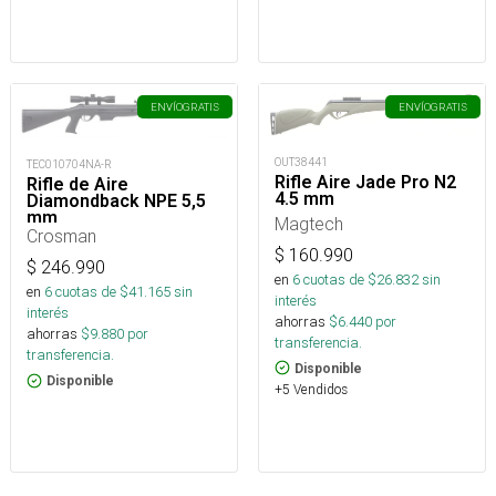
ENVÍO
GRATIS
ENVÍO
GRATIS
OUT38441
TEC010704NA-R
Rifle Aire Jade Pro N2
Rifle de Aire
4.5 mm
Diamondback NPE 5,5
mm
Magtech
Crosman
$
160.990
$
246.990
en
6
cuotas de $
26.832
sin
en
6
cuotas de $
41.165
sin
interés
interés
ahorras
$
6.440
por
ahorras
$
9.880
por
transferencia.
transferencia.
Disponible
Disponible
+5 Vendidos