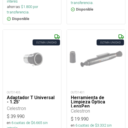
interés
transferencia.
ahorras
$
1.800
por
Disponible
transferencia.
Disponible
ÚLTIMA UNIDAD
ÚLTIMA UNIDAD
OUT31405
OUT31401
Adaptador T Universal
Herramienta de
- 1.25'
Limpieza Óptica
LensPen
Celestron
Celestron
$
39.990
$
19.990
en
6
cuotas de $
6.665
sin
en
6
cuotas de $
3.332
sin