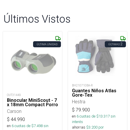
Últimos Vistos
2
ÚLTIMA UNIDAD
ÚLTIMAS
BH210710BA-R
Guantes Niños Atlas
Gore-Tex
OUT31449
Binocular MiniScout - 7
Hestra
x 18mm Compact Porro
$
79.900
Carson
en
6
cuotas de $
13.317
sin
$
44.990
interés
en
6
cuotas de $
7.498
sin
ahorras
$
3.200
por