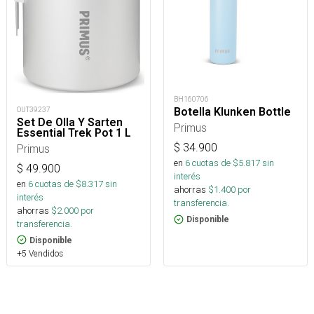
BH160706
OUT39237
Botella Klunken Bottle
Set De Olla Y Sarten
Primus
Essential Trek Pot 1 L
$
34.900
Primus
en
6
cuotas de $
5.817
sin
$
49.900
interés
en
6
cuotas de $
8.317
sin
ahorras
$
1.400
por
interés
transferencia.
ahorras
$
2.000
por
Disponible
transferencia.
Disponible
+5 Vendidos