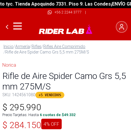
tyc. Tienda Apoquindo 7331. Piso 9. Las Condes
¡ENVÍO GRAT
+56 2 2244 3777
|
Inicio
/
Armería
/
Rifles
/
Rifles Aire Comprimido
/
Rifle de Aire Spider Camo Grs 5,5 mm 275M/S
Norica
Rifle de Aire Spider Camo Grs 5,5
mm 275M/S
SKU:
1424561080
+5 VENDIDOS
$
295.990
Precio Tarjetas: Hasta
6
cuotas de $
49.332
$
284.150
4
% OFF