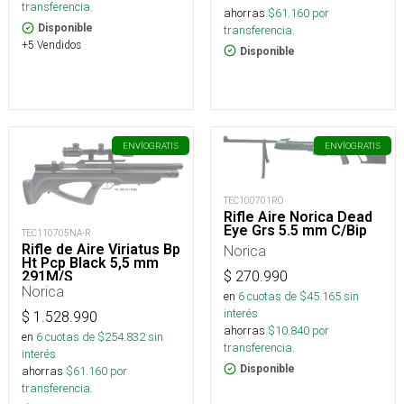
transferencia.
ahorras
$
61.160
por
Disponible
transferencia.
+5 Vendidos
Disponible
ENVÍO
GRATIS
ENVÍO
GRATIS
TEC100701RO
Rifle Aire Norica Dead
Eye Grs 5.5 mm C/Bip
TEC110705NA-R
Rifle de Aire Viriatus Bp
Norica
Ht Pcp Black 5,5 mm
291M/S
$
270.990
Norica
en
6
cuotas de $
45.165
sin
interés
$
1.528.990
ahorras
$
10.840
por
en
6
cuotas de $
254.832
sin
transferencia.
interés
Disponible
ahorras
$
61.160
por
transferencia.