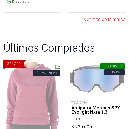
Disponible
Ver más de la marca
Últimos Comprados
32
%
OFF
ENVÍO
GRATIS
3
ÚLTIMAS
ÚLTIMA UNIDAD
TRA050786
Antiparra Mercury SPX
Evolight Nxta 1.3
Cairn
$
220.000