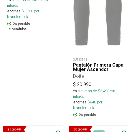
interés
ahorras
$
1.200
por
transferencia.
Disponible
+5 Vendidos
OUT33571
Pantalón Primera Capa
Mujer Ascendor
Doite
$
20.990
en
6
cuotas de $
3.498
sin
interés
ahorras
$
840
por
transferencia.
Disponible
32
%
OFF
29
%
OFF