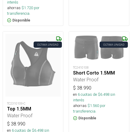
interés
ahorras
$
1.720
por
transferencia.
Disponible
ÚLTIMA UNIDAD
ÚLTIMA UNIDAD
TC2410108
Short Corto 1.5MM
Water Proof
$
38.990
en
6
cuotas de $
6.498
sin
interés
TC2310109-C
ahorras
$
1.560
por
Top 1.5MM
transferencia.
Water Proof
Disponible
$
38.990
en
6
cuotas de $
6.498
sin