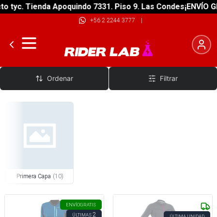
 tyc. Tienda Apoquindo 7331. Piso 9. Las Condes
¡ENVÍO GRA
+56 2 2244 3777
|
Ropa Primera Capa
Ordenar
Filtrar
Primera Capa
(
10
)
ENVÍO
GRATIS
2
ÚLTIMAS
ÚLTIMA UNIDAD