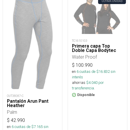
ÚLTIMA UNIDAD
TC1610103
Primera capa Top
Doble Capa Bodytec
Water Proof
$
100.990
en
6
cuotas de $
16.832
sin
interés
ahorras
$
4.040
por
transferencia.
Disponible
OUT38087-C
Pantalón Arun Pant
Heather
Palm
$
42.990
en
6
cuotas de $
7.165
sin