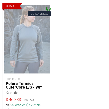
30
%
OFF
ÚLTIMA UNIDAD
OUT11358-C
Polera Termica
OuterCore L/S - Wm
Kokatat
$
46.333
$
65.990
en
6
cuotas de $
7.722
sin