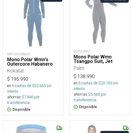
OUT13258-C
ODR130319BA-R
Mono Polar Wmn
Mono Polar Wmn's
Tsangpo Suit, Jet
Outercore Habanero
Palm
Kokatat
$
138.990
$
195.990
en
6
cuotas de $
23.165
sin
en
6
cuotas de $
32.665
sin
interés
interés
ahorras
$
5.560
por
ahorras
$
7.840
por
transferencia.
transferencia.
Disponible
Disponible