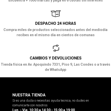
Encuentra + 1000 marcas y paga en 6 cuotas sin intereses
DESPACHO 24 HORAS
Compra miles de productos seleccionados antes del mediodía
recibes en el mismo día en cientos de comunas
CAMBIOS Y DEVOLUCIONES
Tienda física en Av. Apoquindo 7331, Piso 9, Las Condes o a través
de WhatsApp
NUESTRA TIENDA
Si es una duda o necesitas ayuda tecnica, no dudes en
comunicarte con nosotros
Lun. - Vie. 10:30 a 14:30 - 15:00 a 19:00