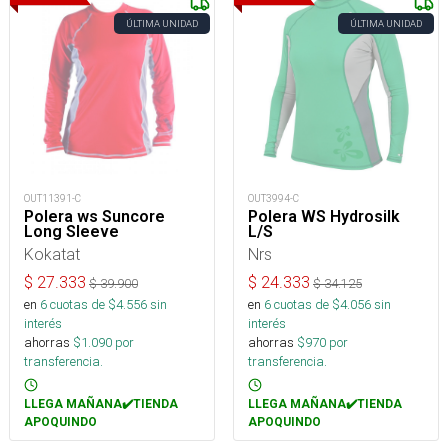
ÚLTIMA UNIDAD
ÚLTIMA UNIDAD
OUT11391-C
OUT3994-C
Polera ws Suncore
Polera WS Hydrosilk
Long Sleeve
L/S
Kokatat
Nrs
$
27.333
$
24.333
$
39.900
$
34.125
en
6
cuotas de $
4.556
sin
en
6
cuotas de $
4.056
sin
interés
interés
ahorras
$
1.090
por
ahorras
$
970
por
transferencia.
transferencia.
LLEGA MAÑANA✔️TIENDA
LLEGA MAÑANA✔️TIENDA
APOQUINDO
APOQUINDO