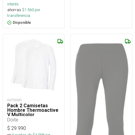
interés
ahorras
$
1.560
por
transferencia.
Disponible
OUT33590
Pack 2 Camisetas
Hombre Thermoactive
V Multicolor
Doite
$
29.990
en
6
cuotas de $
4.998
sin