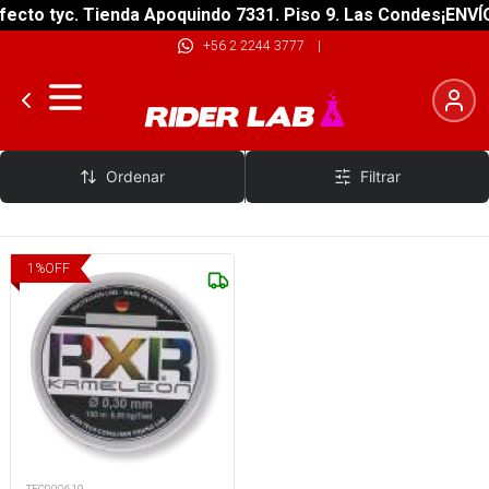
ecto tyc. Tienda Apoquindo 7331. Piso 9. Las Condes
¡ENVÍO
+56 2 2244 3777
|
RXR
Ordenar
Filtrar
1
%
OFF