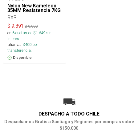
TEC090619
Nylon New Kameleon
35MM Resistencia 7KG
RXR
$
9.891
$
9.990
en
6
cuotas de $
1.649
sin
interés
ahorras
$
400
por
transferencia.
Disponible
DESPACHO A TODO CHILE
Despachamos Gratis a Santiago y Regiones por compras sobre
$150.000