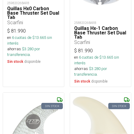
25982026BARB
Quillas Hx0 Carbon
Base Thruster Set Dual
Tab
Scarfini
25882026BARB
Quillas Hx-1 Carbon
$
81.990
Base Thruster Set Dual
Tab
en
6
cuotas de $
13.665
sin
Scarfini
interés
ahorras
$
3.280
por
$
81.990
transferencia.
en
6
cuotas de $
13.665
sin
disponible
Sin stock
interés
ahorras
$
3.280
por
transferencia.
disponible
Sin stock
SIN STOCK
SIN STOCK