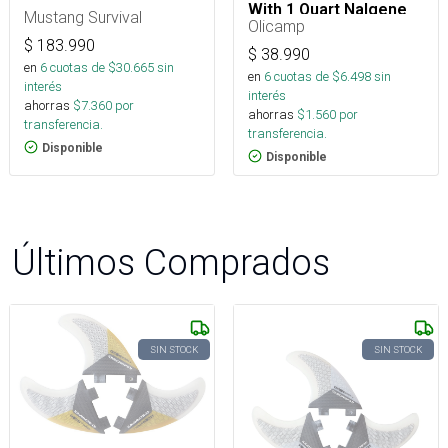
With 1 Quart Nalgene
Mustang Survival
Olicamp
$
183.990
$
38.990
en
6
cuotas de $
30.665
sin
en
6
cuotas de $
6.498
sin
interés
interés
ahorras
$
7.360
por
ahorras
$
1.560
por
transferencia.
transferencia.
Disponible
Disponible
Últimos Comprados
SIN STOCK
SIN STOCK