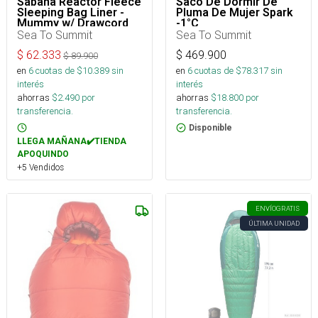
Sábana Reactor Fleece
Saco De Dormir De
Sleeping Bag Liner -
Pluma De Mujer Spark
Mummy w/ Drawcord
-1°C
Sea To Summit
Sea To Summit
$
62.333
$
469.900
$
89.900
en
6
cuotas de $
10.389
sin
en
6
cuotas de $
78.317
sin
interés
interés
ahorras
$
2.490
por
ahorras
$
18.800
por
transferencia.
transferencia.
Disponible
LLEGA MAÑANA✔️TIENDA
APOQUINDO
+5 Vendidos
ENVÍO
GRATIS
ÚLTIMA UNIDAD