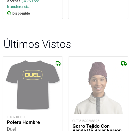
ahorras
$
4.760
por
transferencia.
Disponible
Últimos Vistos
TEC021001FE
OUT18182026BARB
Polera Hombre
Gorro Tejido Con
Duel
Banda De Polar Fusión