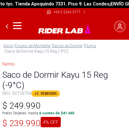
tyc. Tienda Apoquindo 7331. Piso 9. Las Condes
¡ENVÍO GRAT
+56 2 2244 3777
|
Inicio
/
Equipo de Montaña
/
Sacos de Dormir
/
Pluma
/
Saco de Dormir Kayu 15 Reg (-9°C)
Nemo
Saco de Dormir Kayu 15 Reg
(-9°C)
SKU:
OUT26759
+5 VENDIDOS
$
249.990
Precio Tarjetas: Hasta
6
cuotas de $
41.665
$
239.990
4
% OFF