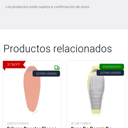
Los productos están sujetos a confirmación de stock.
Productos relacionados
31
%
OFF
ENVÍO
GRATIS
ÚLTIMA UNIDAD
ÚLTIMA UNIDAD
COS220703NA-R
OC140110BA-R