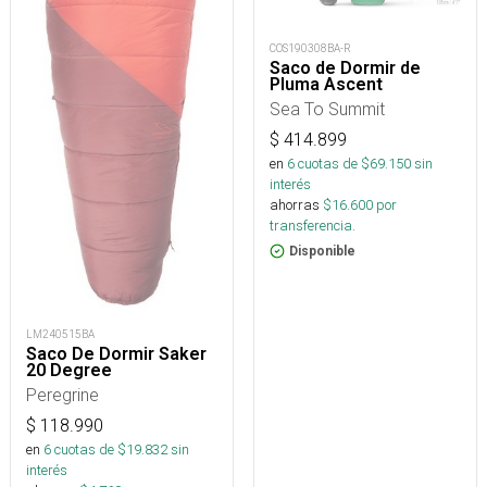
COS190308BA-R
Saco de Dormir de
Pluma Ascent
Sea To Summit
$
414.899
en
6
cuotas de $
69.150
sin
interés
ahorras
$
16.600
por
transferencia.
Disponible
LM240515BA
Saco De Dormir Saker
20 Degree
Peregrine
$
118.990
en
6
cuotas de $
19.832
sin
interés