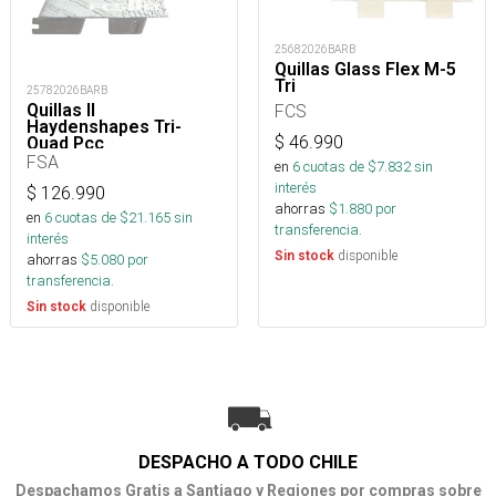
25682026BARB
Quillas Glass Flex M-5
Tri
25782026BARB
Quillas II
FCS
Haydenshapes Tri-
$
46.990
Quad Pcc
FSA
en
6
cuotas de $
7.832
sin
interés
$
126.990
ahorras
$
1.880
por
en
6
cuotas de $
21.165
sin
transferencia.
interés
disponible
Sin stock
ahorras
$
5.080
por
transferencia.
disponible
Sin stock
DESPACHO A TODO CHILE
Despachamos Gratis a Santiago y Regiones por compras sobre