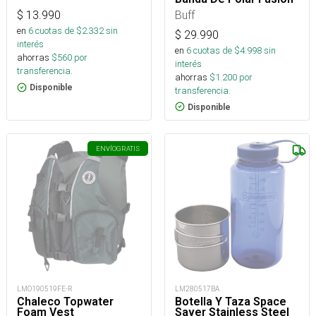
Buff
$
13.990
en
6
cuotas de $
2.332
sin
$
29.990
interés
en
6
cuotas de $
4.998
sin
ahorras
$
560
por
interés
transferencia.
ahorras
$
1.200
por
Disponible
transferencia.
Disponible
ENVÍO
GRATIS
LMO190519FE-R
LM280517BA
Chaleco Topwater
Botella Y Taza Space
Foam Vest
Saver Stainless Steel