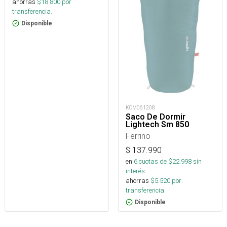
ahorras
$
18.800
por
transferencia.
Disponible
KOM061208
Saco De Dormir
Lightech Sm 850
Ferrino
$
137.990
en
6
cuotas de $
22.998
sin
interés
ahorras
$
5.520
por
transferencia.
Disponible