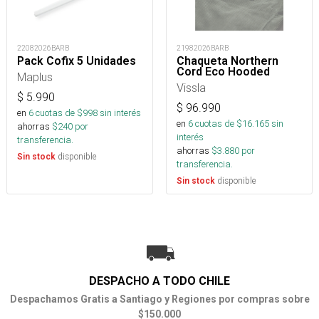
22082026BARB
21982026BARB
Pack Cofix 5 Unidades
Chaqueta Northern
Cord Eco Hooded
Maplus
Vissla
$
5.990
$
96.990
en
6
cuotas de $
998
sin interés
en
6
cuotas de $
16.165
sin
ahorras
$
240
por
interés
transferencia.
ahorras
$
3.880
por
disponible
Sin stock
transferencia.
disponible
Sin stock
DESPACHO A TODO CHILE
Despachamos Gratis a Santiago y Regiones por compras sobre
$150.000