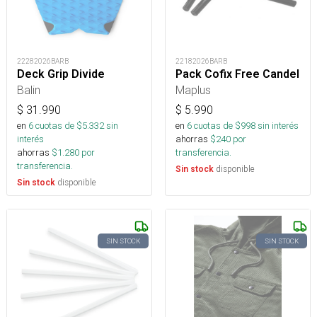
22282026BARB
22182026BARB
Deck Grip Divide
Pack Cofix Free Candel
Balin
Maplus
$
31.990
$
5.990
en
6
cuotas de $
5.332
sin
en
6
cuotas de $
998
sin interés
interés
ahorras
$
240
por
ahorras
$
1.280
por
transferencia.
transferencia.
disponible
Sin stock
disponible
Sin stock
SIN STOCK
SIN STOCK