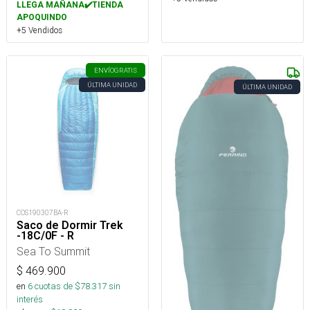
LLEGA MAÑANA✔️TIENDA
APOQUINDO
+5 Vendidos
ENVÍO
GRATIS
ÚLTIMA UNIDAD
ÚLTIMA UNIDAD
COS190307BA-R
Saco de Dormir Trek
-18C/0F - R
Sea To Summit
$
469.900
en
6
cuotas de $
78.317
sin
interés