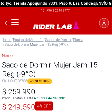
tyc. Tienda Apoquindo 7331. Piso 9. Las Condes
¡ENVÍO GRAT
+56 2 2244 3777
|
Inicio
/
Equipo de Montaña
/
Sacos de Dormir
/
Pluma
/
Saco de Dormir Mujer Jam 15 Reg (-9°C)
Nemo
Saco de Dormir Mujer Jam 15
Reg (-9°C)
SKU:
OUT26786
+5 VENDIDOS
$
259.990
Precio Tarjetas: Hasta
6
cuotas de $
43.332
$
249.590
4
% OFF