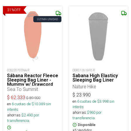
31
%
OFF
ÚLTIMA UNIDAD
COS220703NA-R
ODR012619FE-R
Sábana Reactor Fleece
Sabana High Elasticy
Sleeping Bag Liner -
Sleeping Bag Liner
Mummy w/ Drawcord
Nature Hike
Sea To Summit
$
23.990
$
62.333
$
89.900
en
6
cuotas de $
3.998
sin
en
6
cuotas de $
10.389
sin
interés
interés
ahorras
$
960
por
ahorras
$
2.490
por
transferencia.
transferencia.
Disponible
+5 Vendidos