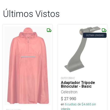
Últimos Vistos
ÚLTIMA UNIDAD
OUT31399-C
Adaptador Trípode
Binocular - Basic
Celestron
$
27.990
en
6
cuotas de $
4.665
sin
interés