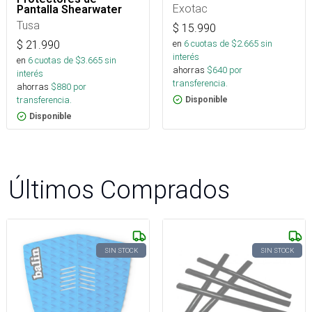
Exotac
Pantalla Shearwater
Tusa
$
15.990
en
6
cuotas de $
2.665
sin
$
21.990
interés
en
6
cuotas de $
3.665
sin
ahorras
$
640
por
interés
transferencia.
ahorras
$
880
por
transferencia.
Disponible
Disponible
Últimos Comprados
SIN STOCK
SIN STOCK