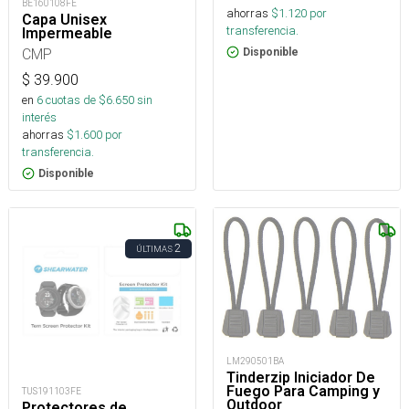
BE160108FE
ahorras
$
1.120
por
Capa Unisex
transferencia.
Impermeable
CMP
Disponible
$
39.900
en
6
cuotas de $
6.650
sin
interés
ahorras
$
1.600
por
transferencia.
Disponible
2
ÚLTIMAS
LM290501BA
Tinderzip Iniciador De
Fuego Para Camping y
TUS191103FE
Outdoor
Protectores de