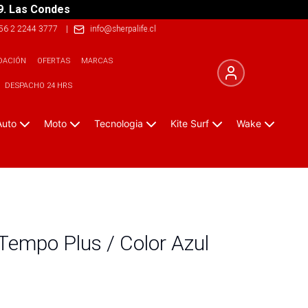
9. Las Condes
56 2 2244 3777
|
info@sherpalife.cl
DACIÓN
OFERTAS
MARCAS
DESPACHO 24 HRS
Auto
Moto
Tecnologia
Kite Surf
Wake
Tempo Plus / Color Azul