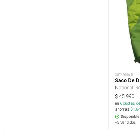
OUT42656-R
Saco De D
National G
$
45.990
en
6
cuotas de
ahorras
$
1.8
Disponible
+5 Vendidos