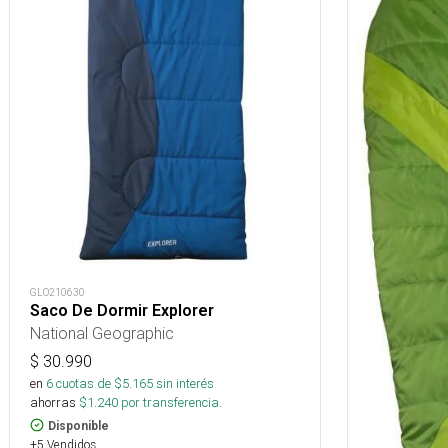
GLO210630
Saco De Dormir Explorer
National Geographic
$
30.990
en
6
cuotas de $
5.165
sin interés
ahorras
$
1.240
por transferencia.
Disponible
+5 Vendidos