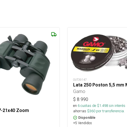
OUT39147
Lata 250 Poston 5,5 mm
Gamo
$
8.990
en
6
cuotas de $
1.498
sin interés
 7-21x40 Zoom
ahorras
$
360
por transferencia.
Disponible
+5 Vendidos