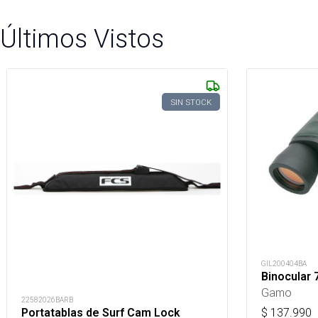
Últimos Vistos
SIN STOCK
GIL200404BA
Binocular
Gamo
22582026BARB
$
137.990
Portatablas de Surf Cam Lock