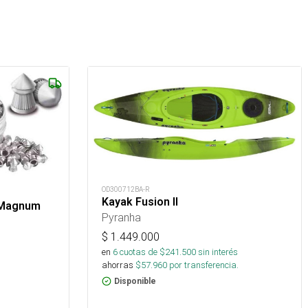
OD300712BA-R
Kayak Fusion II
 Magnum
Pyranha
$
1.449.000
en
6
cuotas de $
241.500
sin interés
ahorras
$
57.960
por transferencia.
Disponible