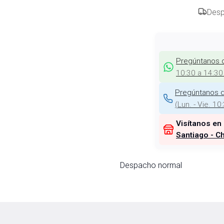
Desp
Pregúntanos 
10:30 a 14:30
Pregúntanos d
(
Lun. - Vie. 10
Visítanos en
Santiago - Ch
Despacho normal