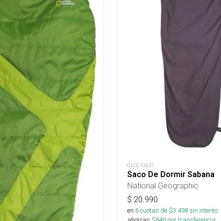
GLO210631
Saco De Dormir Sabana
National Geographic
$
20.990
en
6
cuotas de $
3.498
sin interés
ahorras
$
840
por transferencia.