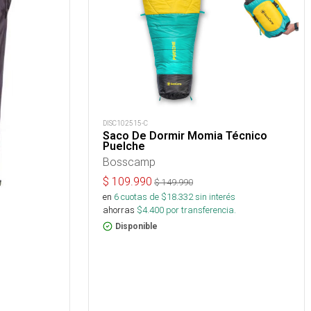
DISC102515-C
Saco De Dormir Momia Técnico
Puelche
Bosscamp
$
109.990
$
149.990
en
6
cuotas de $
18.332
sin interés
ahorras
$
4.400
por transferencia.
Disponible