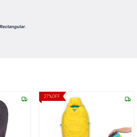
 Rectangular
.
27
%
OFF