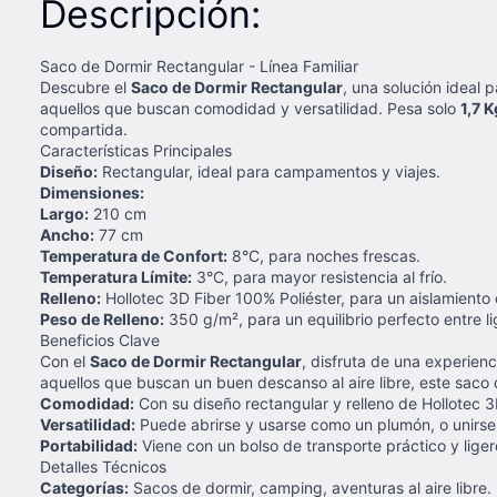
Descripción:
Saco de Dormir Rectangular - Línea Familiar
Descubre el
Saco de Dormir Rectangular
, una solución ideal 
aquellos que buscan comodidad y versatilidad. Pesa solo
1,7 K
compartida.
Características Principales
Diseño:
Rectangular, ideal para campamentos y viajes.
Dimensiones:
Largo:
210 cm
Ancho:
77 cm
Temperatura de Confort:
8°C, para noches frescas.
Temperatura Límite:
3°C, para mayor resistencia al frío.
Relleno:
Hollotec 3D Fiber 100% Poliéster, para un aislamiento
Peso de Relleno:
350 g/m², para un equilibrio perfecto entre li
Beneficios Clave
Con el
Saco de Dormir Rectangular
, disfruta de una experien
aquellos que buscan un buen descanso al aire libre, este saco 
Comodidad:
Con su diseño rectangular y relleno de Hollotec 3
Versatilidad:
Puede abrirse y usarse como un plumón, o unirse
Portabilidad:
Viene con un bolso de transporte práctico y liger
Detalles Técnicos
Categorías:
Sacos de dormir, camping, aventuras al aire libre.