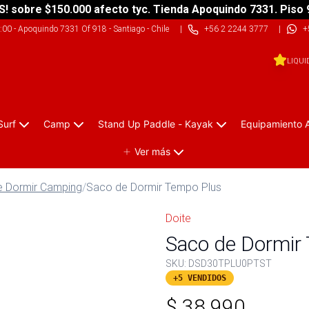
S! sobre $150.000 afecto tyc. Tienda Apoquindo 7331. Piso 
9:00
-
Apoquindo 7331 Of 918 - Santiago - Chile
|
+56 2 2244 3777
|
+
LIQUI
Surf
Camp
Stand Up Paddle - Kayak
Equipamiento 
Ver más
 Dormir Camping
/
Saco de Dormir Tempo Plus
Doite
Saco de Dormir 
SKU:
DSD30TPLU0PTST
+5 VENDIDOS
$
38.990