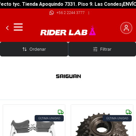
cto tyc. Tienda Apoquindo 7331. Piso 9. Las Condes
¡ENVÍO 
+56 2 2244 3777
|
Saiguan
Ordenar
Filtrar
ÚLTIMA UNIDAD
ÚLTIMA UNIDAD