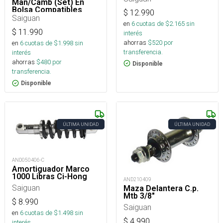
Man/Camb (Set) En
Bolsa Compatibles
$
12.990
Genericos
Saiguan
en
6
cuotas de $
2.165
sin
$
11.990
interés
ahorras
$
520
por
en
6
cuotas de $
1.998
sin
transferencia.
interés
ahorras
$
480
por
Disponible
transferencia.
Disponible
ÚLTIMA UNIDAD
ÚLTIMA UNIDAD
AND050406-C
Amortiguador Marco
1000 Libras Ci-Hong
AND210409
Saiguan
Maza Delantera C.p.
Mtb 3/8"
$
8.990
Saiguan
en
6
cuotas de $
1.498
sin
$
4.990
interés