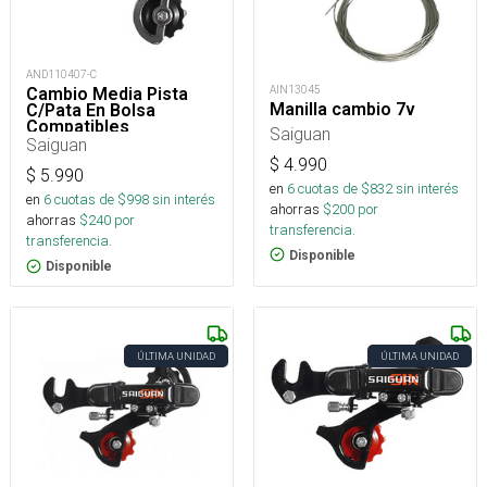
AND110407-C
AIN13045
Cambio Media Pista
Manilla cambio 7v
C/Pata En Bolsa
Compatibles
Saiguan
Genericos 6V.
Saiguan
$
4.990
$
5.990
en
6
cuotas de $
832
sin interés
en
6
cuotas de $
998
sin interés
ahorras
$
200
por
ahorras
$
240
por
transferencia.
transferencia.
Disponible
Disponible
ÚLTIMA UNIDAD
ÚLTIMA UNIDAD