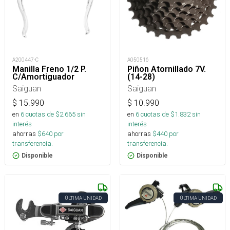
A200447-C
A050516
Manilla Freno 1/2 P.
Piñon Atornillado 7V.
C/Amortiguador
(14-28)
Saiguan
Saiguan
$
15.990
$
10.990
en
6
cuotas de $
2.665
sin
en
6
cuotas de $
1.832
sin
interés
interés
ahorras
$
640
por
ahorras
$
440
por
transferencia.
transferencia.
Disponible
Disponible
ÚLTIMA UNIDAD
ÚLTIMA UNIDAD