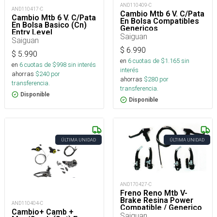
AND110409-C
AND110417-C
Cambio Mtb 6 V. C/Pata
Cambio Mtb 6 V. C/Pata
En Bolsa Compatibles
En Bolsa Basico (Cn)
Genericos
Entry Level
Saiguan
Saiguan
$
6.990
$
5.990
en
6
cuotas de $
1.165
sin
en
6
cuotas de $
998
sin interés
interés
ahorras
$
240
por
ahorras
$
280
por
transferencia.
transferencia.
Disponible
Disponible
ÚLTIMA UNIDAD
ÚLTIMA UNIDAD
AND170427-C
Freno Reno Mtb V-
Brake Resina Power
AND110404-C
Compatible / Generico
Cambio+ Camb +
Saiguan