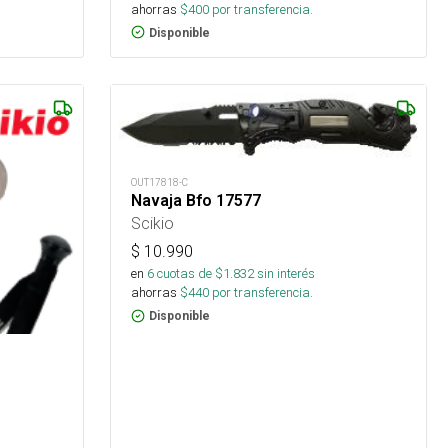
ahorras
$
400
por transferencia.
Disponible
OUT17818-C
Navaja Bfo 17577
Scikio
$
10.990
en
6
cuotas de $
1.832
sin interés
ahorras
$
440
por transferencia.
Disponible