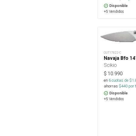
Disponible
+5 Vendidos
OUT17822-C
Navaja Bfo 14
Scikio
$
10.990
en
6
cuotas de $
1.
ahorras
$
440
por 
Disponible
+5 Vendidos