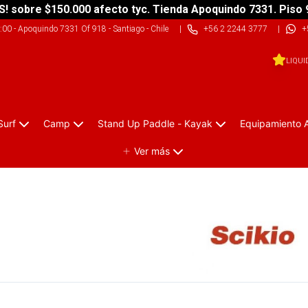
S! sobre $150.000 afecto tyc. Tienda Apoquindo 7331. Piso 
9:00
-
Apoquindo 7331 Of 918 - Santiago - Chile
|
+56 2 2244 3777
|
+
LIQUI
Surf
Camp
Stand Up Paddle - Kayak
Equipamiento 
Ver más