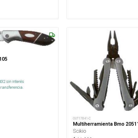
105
832
sin interés
transferencia.
OUT17841-C
Multiherramienta Bmo 20511
Scikio