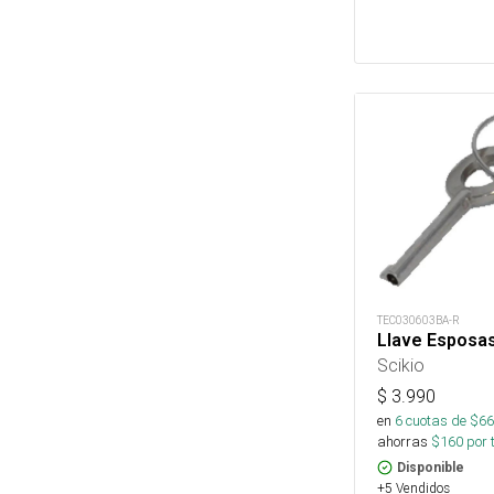
TEC030603BA-R
Llave Esposa
Scikio
$
3.990
en
6
cuotas de $
66
ahorras
$
160
por 
Disponible
+5 Vendidos