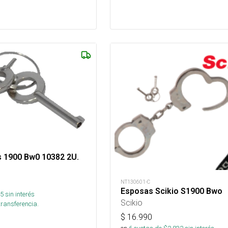
s 1900 Bw0 10382 2U.
NT130601-C
Esposas Scikio S1900 Bwo
5
sin interés
Scikio
transferencia.
$
16.990