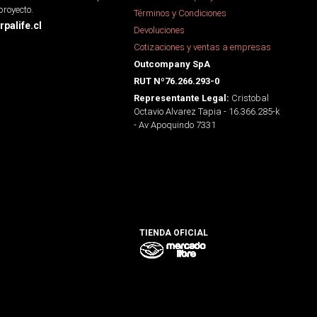
proyecto.
Términos y Condiciones
palife.cl
Devoluciones
Cotizaciones y ventas a empresas
Outcompany SpA
RUT Nº76.266.293-0
Cristobal
Representante Legal:
Octavio Alvarez Tapia - 16.366.285-k
- Av Apoquindo 7331
TIENDA OFICIAL