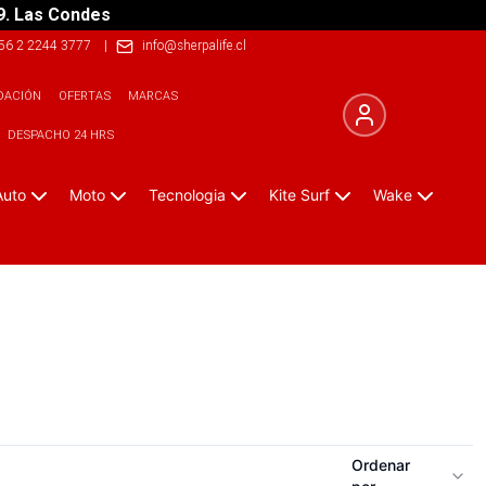
9. Las Condes
56 2 2244 3777
|
info@sherpalife.cl
DACIÓN
OFERTAS
MARCAS
DESPACHO 24 HRS
Auto
Moto
Tecnologia
Kite Surf
Wake
Ordenar