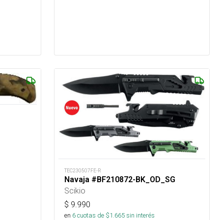
TEC230507FE-R
Navaja #BF210872-BK_OD_SG
Scikio
$
9.990
en
6
cuotas de $
1.665
sin interés