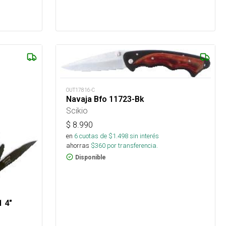
OUT17816-C
Navaja Bfo 11723-Bk
Scikio
$
8.990
en
6
cuotas de $
1.498
sin interés
ahorras
$
360
por transferencia.
Disponible
 4"