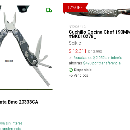
12
%
OFF
NT090541-C
Cuchillo Cocina Chef 190M
#BK010278_
Scikio
$
12.311
$
13.990
en
6
cuotas de $
2.052
sin interés
ahorras
$
490
por transferencia.
Disponible
+5 Vendidos
enta Bmo 20333CA
998
sin interés
transferencia.