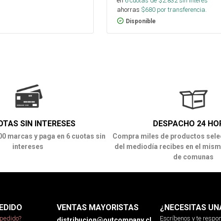
en
6
cuotas de $
2.832
sin interés
ahorras
$
680
por transferencia.
Disponible
OTAS SIN INTERESES
DESPACHO 24 HO
00 marcas y paga en 6 cuotas sin
Compra miles de productos sele
intereses
del mediodía recibes en el mism
de comunas
EDIDO
VENTAS MAYORISTAS
¿NECESITAS UN
pedido?
Escríbenos y te resp
distribucion@outcompany.cl