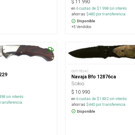
$
11.990
en
6
cuotas de $
1.998
sin interés
ahorras
$
480
por transferencia.
Disponible
+5 Vendidos
OUT17824-C
229
Navaja Bfo 12876ca
Scikio
$
10.990
498
sin interés
en
6
cuotas de $
1.832
sin interés
transferencia.
ahorras
$
440
por transferencia.
Disponible