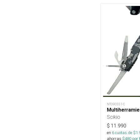
NT090551-C
Multiherrami
Scikio
$
11.990
en
6
cuotas de $
1.
ahorras
$
480
por 