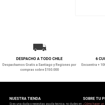
DESPACHO A TODO CHILE
6 CU
Despachamos Gratis a Santiago y Regiones por
Encuentra + 10
compras sobre $150.000
NUESTRA TIENDA
SOBRE TU P
Si es una duda o necesitas ayuda tecnica, no dudes en
¿Cómo hacer un 