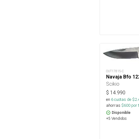
OUT17815-C
Navaja Bfo 12
Scikio
$
14.990
en
6
cuotas de $
2.
ahorras
$
600
por 
Disponible
+5 Vendidos