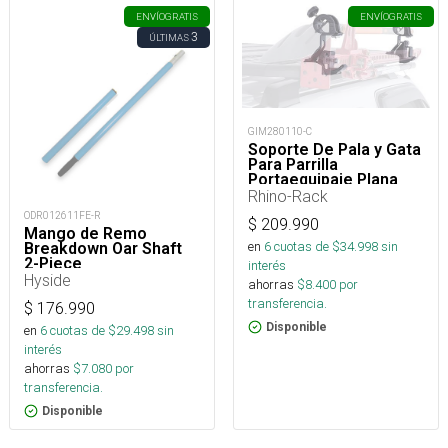
ENVÍO
GRATIS
ENVÍO
GRATIS
3
ÚLTIMAS
GIM280110-C
Soporte De Pala y Gata
Para Parrilla
Portaequipaje Plana
Modelo Pioneer
Rhino-Rack
ODR012611FE-R
$
209.990
Mango de Remo
en
6
cuotas de $
34.998
sin
Breakdown Oar Shaft
2-Piece
interés
Hyside
ahorras
$
8.400
por
transferencia.
$
176.990
Disponible
en
6
cuotas de $
29.498
sin
interés
ahorras
$
7.080
por
transferencia.
Disponible