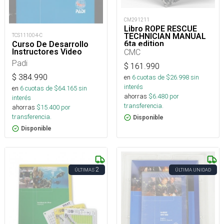
CM291211
Libro ROPE RESCUE
TECHNICIAN MANUAL
TCS111004-C
6ta edition
Curso De Desarrollo
Instructores Video
CMC
Padi
$
161.990
$
384.990
en
6
cuotas de $
26.998
sin
interés
en
6
cuotas de $
64.165
sin
ahorras
$
6.480
por
interés
transferencia.
ahorras
$
15.400
por
transferencia.
Disponible
Disponible
2
ÚLTIMAS
ÚLTIMA UNIDAD