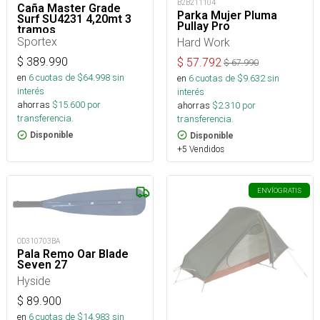
B2B211104
Caña Master Grade
Parka Mujer Pluma
Surf SU4231 4,20mt 3
Pullay Pro
tramos
Sportex
Hard Work
$
389.990
$
57.792
$
67.990
en
6
cuotas de $
64.998
sin
en
6
cuotas de $
9.632
sin
interés
interés
ahorras
$
15.600
por
ahorras
$
2.310
por
transferencia.
transferencia.
Disponible
Disponible
+5 Vendidos
ENVÍO
GRATIS
OD310703BA
Pala Remo Oar Blade
Seven 27
Hyside
$
89.900
en
6
cuotas de $
14.983
sin