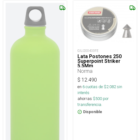
GILI200433FE
Lata Postones 250
Superpoint Striker
5,5Mm
Norma
$
12.490
en
6
cuotas de $
2.082
sin
interés
ahorras
$
500
por
transferencia.
Disponible