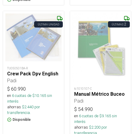
2
ÚLTIMA UNIDAD
ÚLTIMAS
TU050501BA-R
Crew Pack Dpv English
Padi
$
60.990
tc1010107-C
Manual Métrico Buceo
en
6
cuotas de $
10.165
sin
Padi
interés
ahorras
$
2.440
por
$
54.990
transferencia.
en
6
cuotas de $
9.165
sin
Disponible
interés
ahorras
$
2.200
por
transferencia.