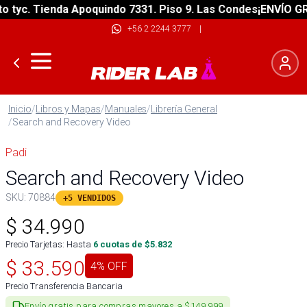
c. Tienda Apoquindo 7331. Piso 9. Las Condes
¡ENVÍO GRATIS
+56 2 2244 3777
|
Inicio
/
Libros y Mapas
/
Manuales
/
Librería General
/
Search and Recovery Video
Padi
Search and Recovery Video
SKU:
70884
+5 VENDIDOS
$
34.990
Precio Tarjetas: Hasta
6
cuotas de $
5.832
$
33.590
4
% OFF
Precio Transferencia Bancaria
Envío gratis para compras mayores a $149.999