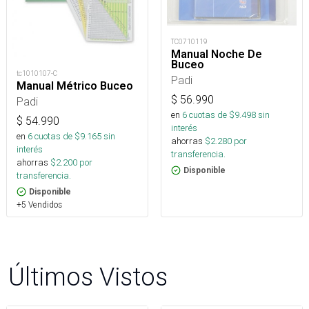
TC0710119
Manual Noche De
Buceo
tc1010107-C
Padi
Manual Métrico Buceo
$
56.990
Padi
en
6
cuotas de $
9.498
sin
$
54.990
interés
en
6
cuotas de $
9.165
sin
ahorras
$
2.280
por
interés
transferencia.
ahorras
$
2.200
por
Disponible
transferencia.
Disponible
+5 Vendidos
Últimos Vistos