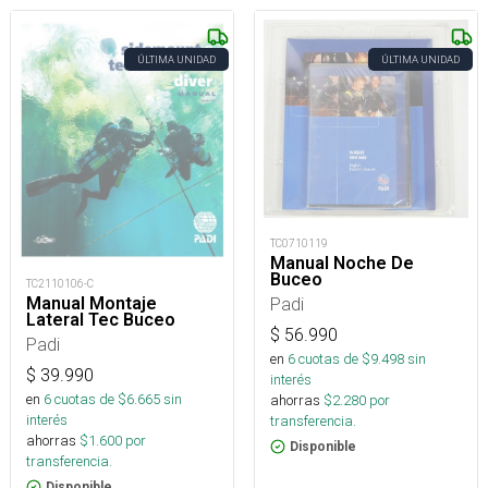
ÚLTIMA UNIDAD
ÚLTIMA UNIDAD
TC0710119
Manual Noche De
Buceo
TC2110106-C
Padi
Manual Montaje
Lateral Tec Buceo
$
56.990
Padi
en
6
cuotas de $
9.498
sin
$
39.990
interés
en
6
cuotas de $
6.665
sin
ahorras
$
2.280
por
interés
transferencia.
ahorras
$
1.600
por
Disponible
transferencia.
Disponible