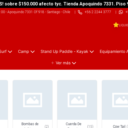
S! sobre $150.000 afecto tyc. Tienda Apoquindo 7331. Piso 
9:00
-
Apoquindo 7331 Of 918 - Santiago - Chile
|
+56 2 2244 3777
|
+
LIQUI
Surf
Camp
Stand Up Paddle - Kayak
Equipamiento 
Ver más
Bombas de
Cuerda De
(
2
)
(
15
)
Cow Tail
(