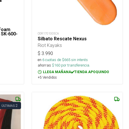
 Foam
 SK-600-
ODR1701005CA
Silbato Rescate Nexus
Riot Kayaks
$
3.990
en
6
cuotas de $
665
sin interés
ahorras
$
160
por transferencia.
LLEGA MAÑANA✔️TIENDA APOQUINDO
+5 Vendidos
2
ÚLTIMAS