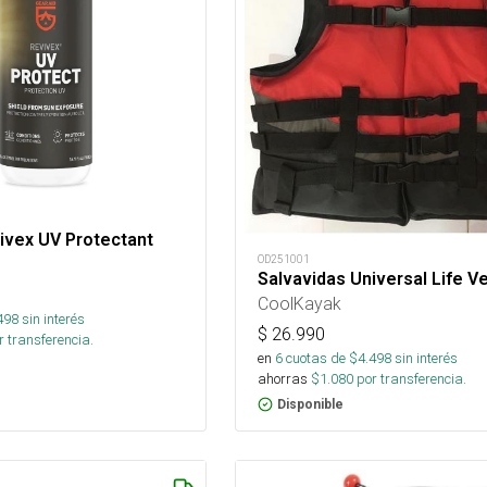
ivex UV Protectant
OD251001
Salvavidas Universal Life V
CoolKayak
498
sin interés
$
26.990
 transferencia.
en
6
cuotas de $
4.498
sin interés
ahorras
$
1.080
por transferencia.
Disponible