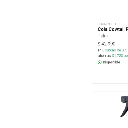
ODR070905FE
Cola Cowtail 
Palm
$
42.990
en
6
cuotas de $
7.
ahorras
$
1.720
por
Disponible