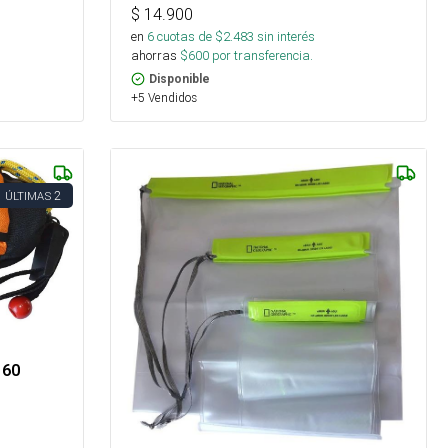
$
14.900
en
6
cuotas de $
2.483
sin interés
ahorras
$
600
por transferencia.
Disponible
+5 Vendidos
2
ÚLTIMAS
 60