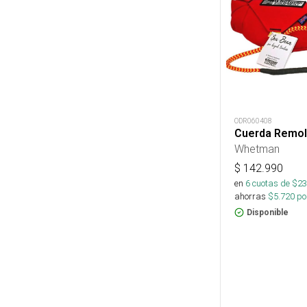
ODR060408
Cuerda Remolq
Whetman
$
142.990
en
6
cuotas de $
23
ahorras
$
5.720
por
Disponible