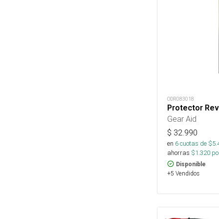
ODR083018
Protector Rev
Gear Aid
$
32.990
en
6
cuotas de $
5.
ahorras
$
1.320
por
Disponible
+5 Vendidos