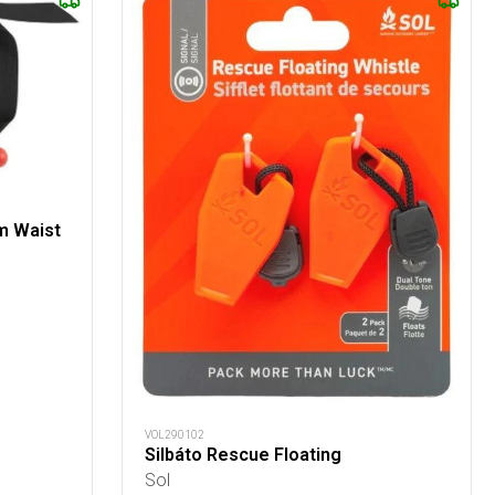
m Waist
VOL290102
Silbáto Rescue Floating
Sol