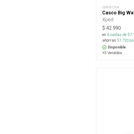
ODR091204
Casco Big Wat
Xped
$
42.990
en
6
cuotas de $
7.
ahorras
$
1.720
por
Disponible
+5 Vendidos