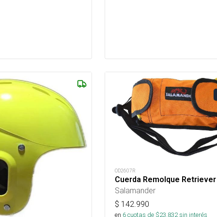
OD2607R
Cuerda Remolque Retriever
Salamander
$
142.990
en
6
cuotas de $
23.832
sin interés