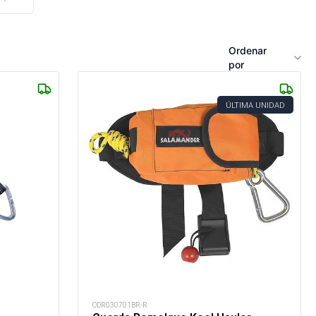
Ordenar
por
ÚLTIMA UNIDAD
ODR030701BR-R