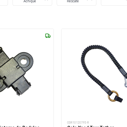
Achique
Rescate
ODR101207FE-R