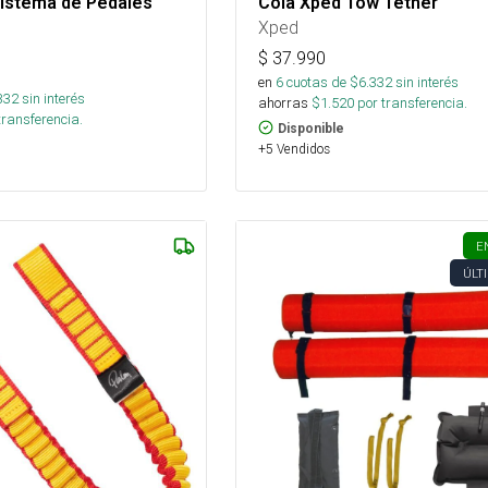
Sistema de Pedales
Cola Xped Tow Tether
Xped
$
37.990
en
6
cuotas de $
6.332
sin interés
332
sin interés
ahorras
$
1.520
por transferencia.
transferencia.
Disponible
+5 Vendidos
E
ÚLT