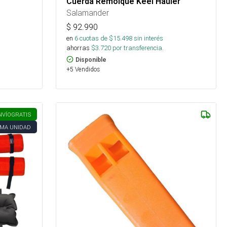
Cuerda Remolque Keel Hauler
Salamander
$
92.990
en
6
cuotas de $
15.498
sin interés
ahorras
$
3.720
por transferencia.
Disponible
+5 Vendidos
NVÍO
GRATIS
IMA UNIDAD