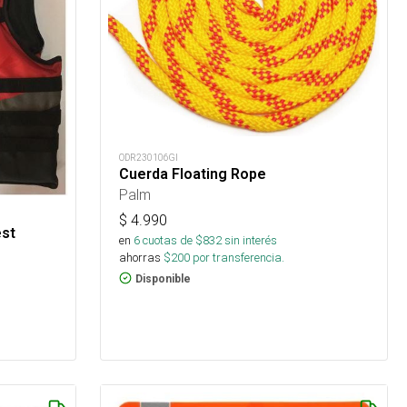
ODR230106GI
Cuerda Floating Rope
Palm
$
4.990
est
en
6
cuotas de $
832
sin interés
ahorras
$
200
por transferencia.
Disponible