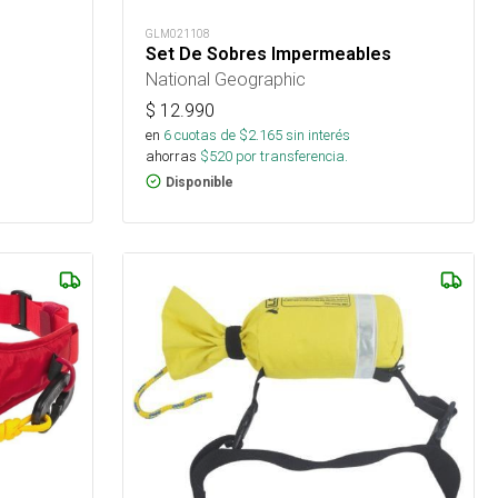
GLM021108
Set De Sobres Impermeables
National Geographic
$
12.990
en
6
cuotas de $
2.165
sin interés
ahorras
$
520
por transferencia.
Disponible