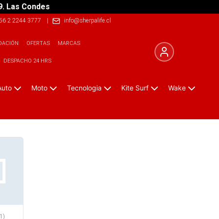
9. Las Condes
56 2 2244 3777
|
info@sherpalife.cl
DACIÓN
OFERTAS
MARCAS
DESPACHO 24 HRS
Auto
Moto
Tecnologia
Kite Surf
Wake
1
)