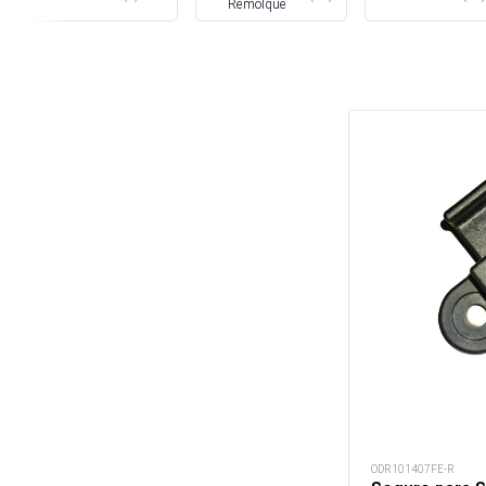
Remolque
ODR101407FE-R