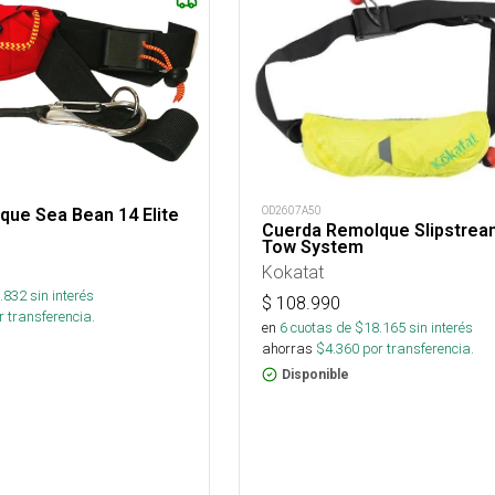
OD2607A50
ue Sea Bean 14 Elite
Cuerda Remolque Slipstrea
Tow System
Kokatat
.832
sin interés
$
108.990
 transferencia.
en
6
cuotas de $
18.165
sin interés
ahorras
$
4.360
por transferencia.
Disponible