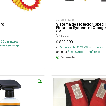
CM220802NA-R
Pro
Sistema de Flotación Sked
Flotation System Int.Orange
OR
Skedco
165
sin interés
$
899.990
 transferencia.
en
6
cuotas de $
149.998
sin interés
ahorras
$
36.000
por transferencia.
Disponible