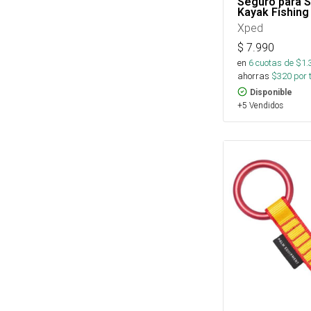
Seguro para 
Kayak Fishing
Xped
$
7.990
en
6
cuotas de $
1.
ahorras
$
320
por 
Disponible
+5 Vendidos