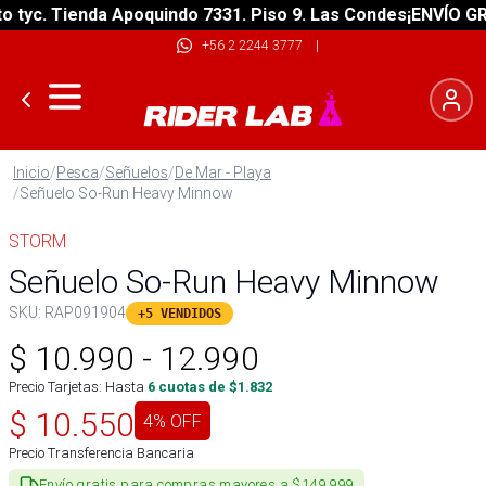
yc. Tienda Apoquindo 7331. Piso 9. Las Condes
¡ENVÍO GRATI
+56 2 2244 3777
|
Inicio
/
Pesca
/
Señuelos
/
De Mar - Playa
/
Señuelo So-Run Heavy Minnow
STORM
Señuelo So-Run Heavy Minnow
SKU:
RAP091904
+5 VENDIDOS
$
10.990
-
12.990
Precio Tarjetas: Hasta
6
cuotas de $
1.832
$
10.550
4
% OFF
Precio Transferencia Bancaria
Envío gratis para compras mayores a $149.999