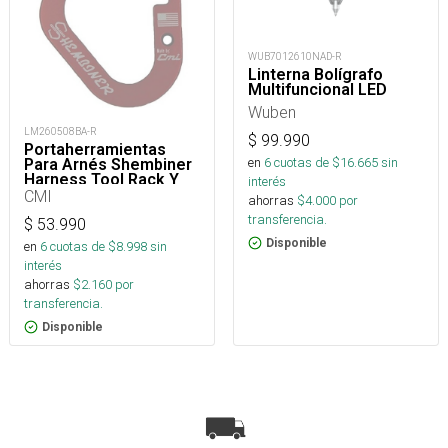
WUB7012610NAD-R
Linterna Bolígrafo
Multifuncional LED
Wuben
LM260508BA-R
$
99.990
Portaherramientas
en
6
cuotas de $
16.665
sin
Para Arnés Shembiner
Harness Tool Rack Y
interés
Arborismo
CMI
ahorras
$
4.000
por
transferencia.
$
53.990
Disponible
en
6
cuotas de $
8.998
sin
interés
ahorras
$
2.160
por
transferencia.
Disponible