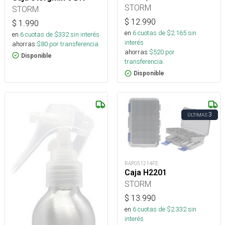
STORM
STORM
$
12.990
$
1.990
en
6
cuotas de $
2.165
sin
en
6
cuotas de $
332
sin interés
interés
ahorras
$
80
por transferencia.
ahorras
$
520
por
Disponible
transferencia.
Disponible
3
ÚLTIMAS
RAP051214FE
Caja H2201
STORM
$
13.990
en
6
cuotas de $
2.332
sin
interés