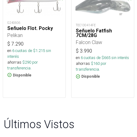
G240606
TEC130414FE
Señuelo Flot. Pocky
Señuelo Fatfish
Pelikan
7CM/28G
Falcon Claw
$
7.290
en
6
cuotas de $
1.215
sin
$
3.990
interés
en
6
cuotas de $
665
sin interés
ahorras
$
290
por
ahorras
$
160
por
transferencia.
transferencia.
Disponible
Disponible
Últimos Vistos