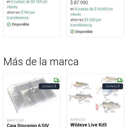
en
6
cuotas de $
3.165
sin
$
87.990
interés
en
6
cuotas de $
14.665
sin
ahorras
$
760
por
interés
transferencia.
ahorras
$
3.520
por
Disponible
transferencia.
Disponible
Más de la marca
3
3
ÚLTIMAS
ÚLTIMAS
RAP092201
RAPP112207
Wildeye Live Kit5
Caja Storgmin 6 DIV