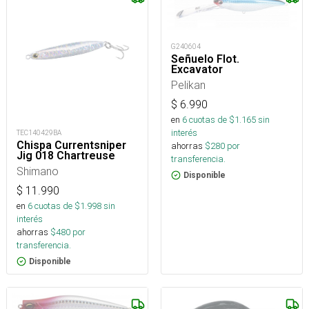
G240604
Señuelo Flot.
Excavator
Pelikan
$
6.990
en
6
cuotas de $
1.165
sin
interés
TEC140429BA
Chispa Currentsniper
ahorras
$
280
por
Jig 018 Chartreuse
transferencia.
Shimano
Disponible
$
11.990
en
6
cuotas de $
1.998
sin
interés
ahorras
$
480
por
transferencia.
Disponible