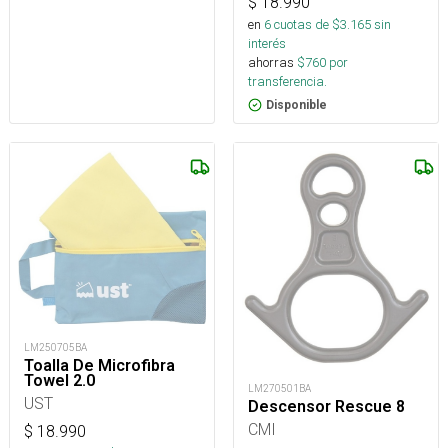
$
18.990
en
6
cuotas de $
3.165
sin
interés
ahorras
$
760
por
transferencia.
Disponible
LM250705BA
Toalla De Microfibra
Towel 2.0
LM270501BA
UST
Descensor Rescue 8
CMI
$
18.990