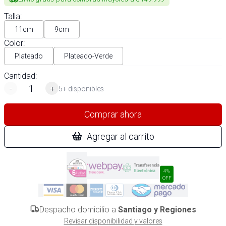
Talla
:
11cm
9cm
Color
:
Plateado
Plateado-Verde
Cantidad:
-
+
5+ disponibles
Comprar ahora
Agregar al carrito
4%
OFF
Despacho domicilio a
Santiago y Regiones
Revisar disponibilidad y valores