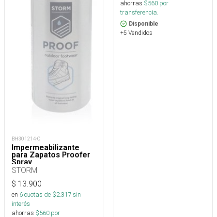
ahorras
$
560
por
transferencia.
Disponible
+5 Vendidos
BH301214-C
Impermeabilizante
para Zapatos Proofer
Spray
STORM
$
13.900
en
6
cuotas de $
2.317
sin
interés
ahorras
$
560
por