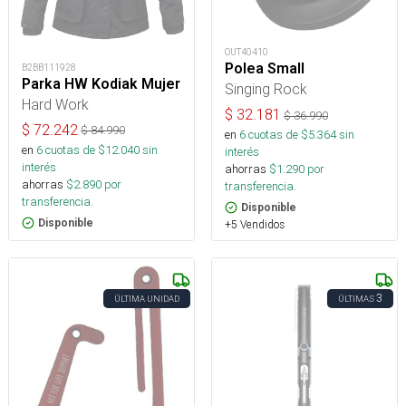
OUT40410
Polea Small
B2BB111928
Parka HW Kodiak Mujer
Singing Rock
Hard Work
$
32.181
$
36.990
$
72.242
$
84.990
en
6
cuotas de $
5.364
sin
en
6
cuotas de $
12.040
sin
interés
interés
ahorras
$
1.290
por
ahorras
$
2.890
por
transferencia.
transferencia.
Disponible
Disponible
+5 Vendidos
3
ÚLTIMA UNIDAD
ÚLTIMAS