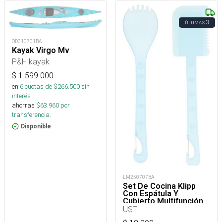
3
ÚLTIMAS
OD310701BA
Kayak Virgo Mv
P&H kayak
$
1.599.000
en
6
cuotas de $
266.500
sin
interés
ahorras
$
63.960
por
transferencia.
Disponible
LM250707BA
Set De Cocina Klipp
Con Espátula Y
Cubierto Multifunción
UST