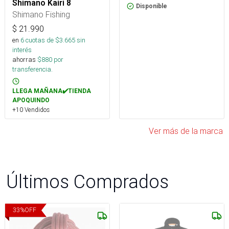
Shimano Kairi 8
Disponible
Shimano Fishing
$
21.990
en
6
cuotas de $
3.665
sin
interés
ahorras
$
880
por
transferencia.
LLEGA MAÑANA✔️TIENDA
APOQUINDO
+10 Vendidos
Ver más de la marca
Últimos Comprados
33
%
OFF