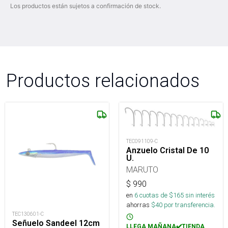
Los productos están sujetos a confirmación de stock.
Productos relacionados
TEC091109-C
Anzuelo Cristal De 10
U.
MARUTO
$
990
en
6
cuotas de $
165
sin interés
ahorras
$
40
por transferencia.
TEC130601-C
Señuelo Sandeel 12cm
LLEGA MAÑANA✔️TIENDA