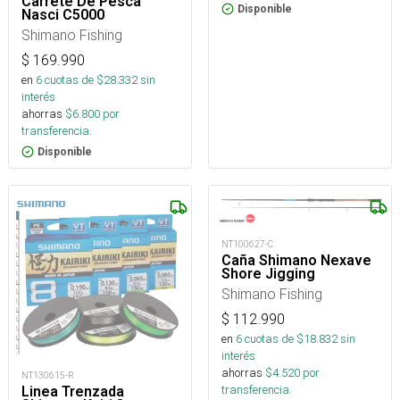
Carrete De Pesca
Disponible
Nasci C5000
Shimano Fishing
$
169.990
en
6
cuotas de $
28.332
sin
interés
ahorras
$
6.800
por
transferencia.
Disponible
NT100627-C
Caña Shimano Nexave
Shore Jigging
Shimano Fishing
$
112.990
en
6
cuotas de $
18.832
sin
interés
ahorras
$
4.520
por
NT130615-R
transferencia.
Linea Trenzada