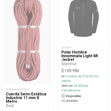
k310331
Polar Hombre
Innominata Light Ml
Jacket
Mammut
$
109.990
en
6
cuotas de $
18.332
sin
interés
ahorras
$
4.400
por
OUTchimon091531-C
transferencia.
Cuerda Semi-Estática
Disponible
Industrie 11 mm X
+5 Vendidos
Metro
Beal