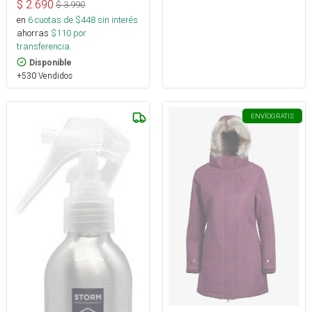
$
2.690
$
3.990
en
6
cuotas de $
448
sin interés
ahorras
$
110
por
transferencia.
Disponible
+530 Vendidos
ENVÍO
GRATIS