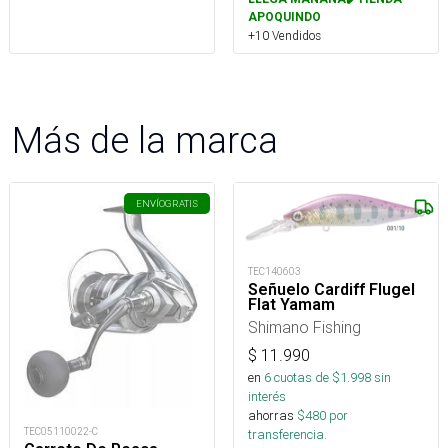
APOQUINDO
+10 Vendidos
Más de la marca
ENVÍO
GRATIS
TEC140603
Señuelo Cardiff Flugel
Flat Yamam
Shimano Fishing
$
11.990
en
6
cuotas de $
1.998
sin
interés
ahorras
$
480
por
TEC05110022-C
transferencia.