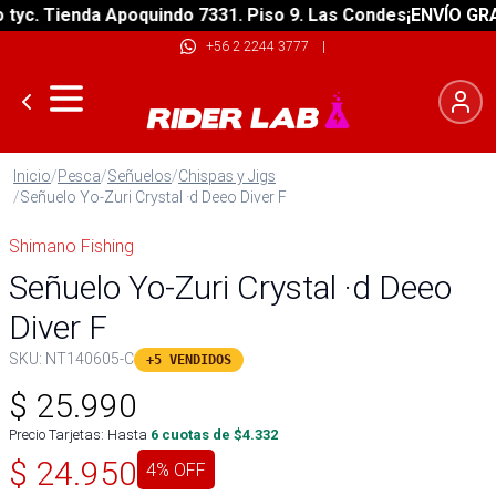
c. Tienda Apoquindo 7331. Piso 9. Las Condes
¡ENVÍO GRATIS
+56 2 2244 3777
|
Inicio
/
Pesca
/
Señuelos
/
Chispas y Jigs
/
Señuelo Yo-Zuri Crystal ·d Deeo Diver F
Shimano Fishing
Señuelo Yo-Zuri Crystal ·d Deeo
Diver F
SKU:
NT140605-C
+5 VENDIDOS
$
25.990
Precio Tarjetas: Hasta
6
cuotas de $
4.332
$
24.950
4
% OFF