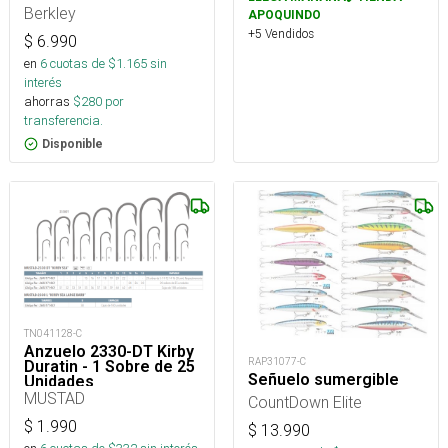
Berkley
APOQUINDO
+5 Vendidos
$
6.990
en
6
cuotas de $
1.165
sin
interés
ahorras
$
280
por
transferencia.
Disponible
TN041128-C
Anzuelo 2330-DT Kirby
RAP31077-C
Duratin - 1 Sobre de 25
Señuelo sumergible
Unidades
MUSTAD
CountDown Elite
$
1.990
$
13.990