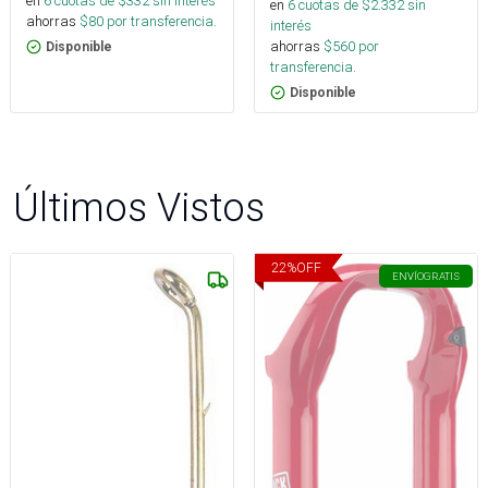
en
6
cuotas de $
332
sin interés
en
6
cuotas de $
2.332
sin
ahorras
$
80
por transferencia.
interés
ahorras
$
560
por
Disponible
transferencia.
Disponible
Últimos Vistos
22
%
OFF
ENVÍO
GRATIS