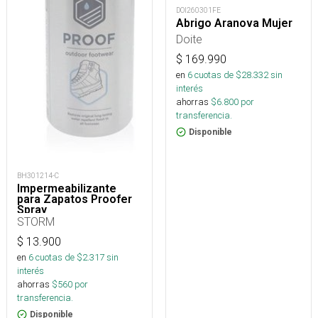
DOI260301FE
Abrigo Aranova Mujer
Doite
$
169.990
en
6
cuotas de $
28.332
sin
interés
ahorras
$
6.800
por
transferencia.
Disponible
BH301214-C
Impermeabilizante
para Zapatos Proofer
Spray
STORM
$
13.900
en
6
cuotas de $
2.317
sin
interés
ahorras
$
560
por
transferencia.
Disponible