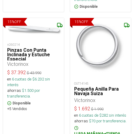
Disponible
15
%
OFF
15
%
OFF
n260214
Pinzas Con Punta
Inclinada y Estuche
Especial
Victorinox
$
37.392
$
43.990
en
6
cuotas de $
6.232
sin
OUT14145
interés
Pequeña Anilla Para
ahorras
$
1.500
por
Navaja Suiza
transferencia.
Victorinox
Disponible
$
1.692
+5 Vendidos
$
1.990
en
6
cuotas de $
282
sin interés
ahorras
$
70
por transferencia.
LLEGA MAÑANA✔️TIENDA