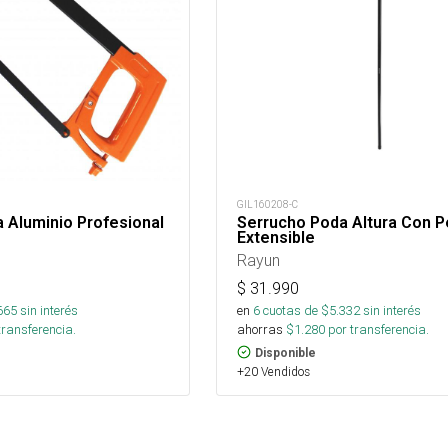
GIL160208-C
a Aluminio Profesional
Serrucho Poda Altura Con P
Extensible
Rayun
$
31.990
665
sin interés
en
6
cuotas de $
5.332
sin interés
transferencia.
ahorras
$
1.280
por transferencia.
Disponible
+20 Vendidos