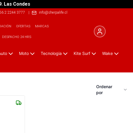
9. Las Condes
56 2 2244 3777
|
info@sherpalife.cl
DACIÓN
OFERTAS
MARCAS
DESPACHO 24 HRS
Auto
Moto
Tecnologia
Kite Surf
Wake
Ordenar
por