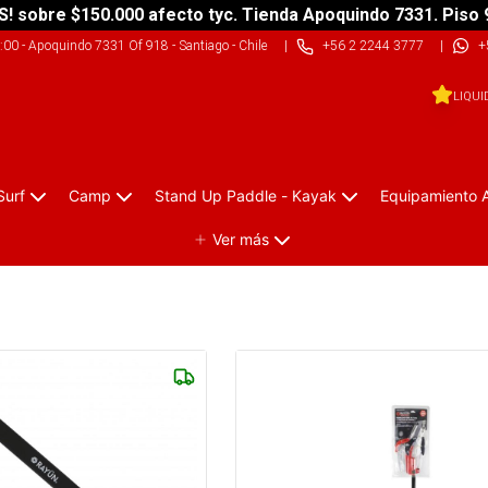
S! sobre $150.000 afecto tyc. Tienda Apoquindo 7331. Piso 
9:00
-
Apoquindo 7331 Of 918 - Santiago - Chile
|
+56 2 2244 3777
|
+
LIQUI
Surf
Camp
Stand Up Paddle - Kayak
Equipamiento 
Ver más