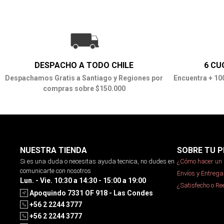
DESPACHO A TODO CHILE
6 CU
Despachamos Gratis a Santiago y Regiones por
Encuentra + 10
compras sobre $150.000
NUESTRA TIENDA
SOBRE TU P
Si es una duda o necesitas ayuda tecnica, no dudes en
¿Cómo hacer un 
comunicarte con nosotros
Envíos y Entrega
Lun. - Vie. 10:30 a 14:30 - 15:00 a 19:00
¿Satisfecho o R
Apoquindo 7331 OF 918 - Las Condes
+56 2 2244 3777
+56 2 2244 3777