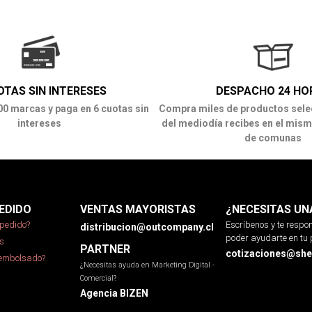
OTAS SIN INTERESES
DESPACHO 24 HO
00 marcas y paga en 6 cuotas sin
Compra miles de productos sele
intereses
del mediodía recibes en el mism
de comunas
EDIDO
VENTAS MAYORISTAS
¿NECESITAS UN
pedido?
Escríbenos y te resp
distribucion@outcompany.cl
poder ayudarte en tu 
s
PARTNER
cotizaciones@sher
eembolsado?
¿Necesitas ayuda en Marketing Digital -
Comercial?
Agencia BIZEN