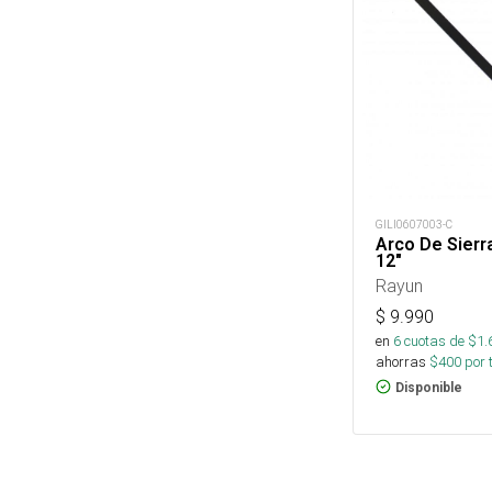
GILI0607003-C
Arco De Sierr
12"
Rayun
$
9.990
en
6
cuotas de $
1.
ahorras
$
400
por 
Disponible