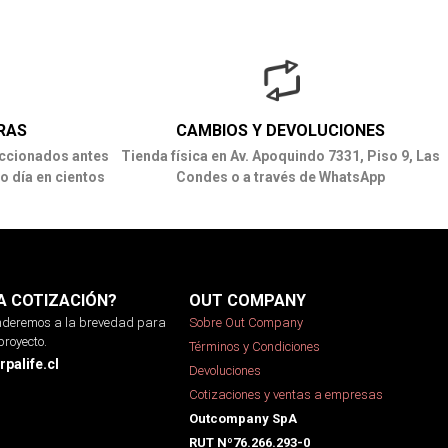
RAS
CAMBIOS Y DEVOLUCIONES
ccionados antes
Tienda física en Av. Apoquindo 7331, Piso 9, Las
o día en cientos
Condes o a través de WhatsApp
A COTIZACIÓN?
OUT COMPANY
onderemos a la brevedad para
Sobre Out Company
proyecto.
Términos y Condiciones
palife.cl
Devoluciones
Cotizaciones y ventas a empresas
Outcompany SpA
RUT Nº76.266.293-0