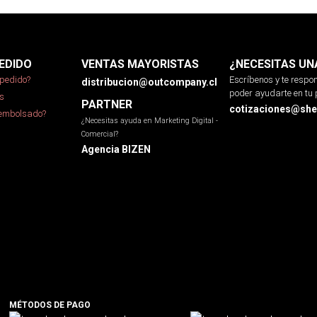
EDIDO
VENTAS MAYORISTAS
¿NECESITAS UN
pedido?
Escríbenos y te resp
distribucion@outcompany.cl
poder ayudarte en tu 
s
PARTNER
cotizaciones@sher
eembolsado?
¿Necesitas ayuda en Marketing Digital -
Comercial?
Agencia BIZEN
MÉTODOS DE PAGO