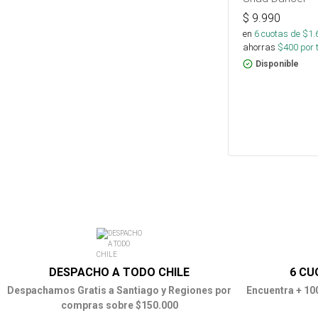
$
9.990
en
6
cuotas de $
1.
ahorras
$
400
por 
Disponible
DESPACHO A TODO CHILE
6 CU
Despachamos Gratis a Santiago y Regiones por
Encuentra + 10
compras sobre $150.000