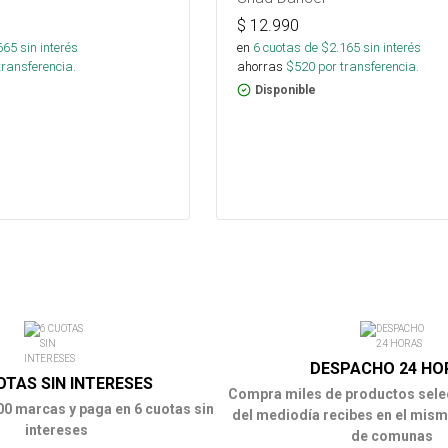
$
12.990
665
sin interés
en
6
cuotas de $
2.165
sin interés
transferencia.
ahorras
$
520
por transferencia.
Disponible
DESPACHO 24 HO
OTAS SIN INTERESES
Compra miles de productos sele
00 marcas y paga en 6 cuotas sin
del mediodía recibes en el mism
intereses
de comunas