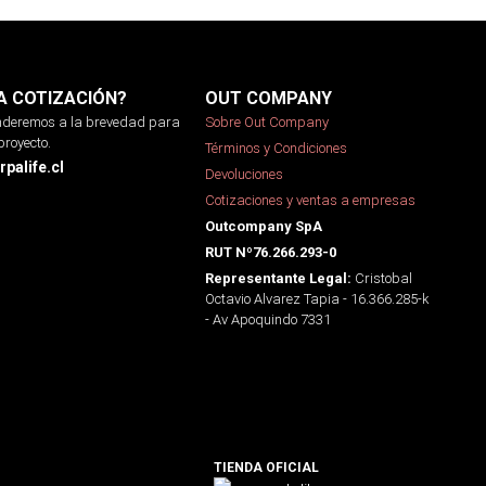
A COTIZACIÓN?
OUT COMPANY
onderemos a la brevedad para
Sobre Out Company
proyecto.
Términos y Condiciones
palife.cl
Devoluciones
Cotizaciones y ventas a empresas
Outcompany SpA
RUT Nº76.266.293-0
Cristobal
Representante Legal:
Octavio Alvarez Tapia - 16.366.285-k
- Av Apoquindo 7331
TIENDA OFICIAL