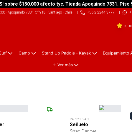
S! sobre $150.000 afecto tyc. Tienda Apoquindo 7331. Piso 
9:00
-
Apoquindo 7331 Of 918 - Santiago - Chile
|
+56 2 2244 3777
|
+
LIQUI
Surf
Camp
Stand Up Paddle - Kayak
Equipamiento 
Ver más
RAP220524-C
er
Señuelo
Shad Dancer