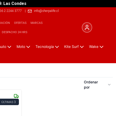
9. Las Condes
56 2 2244 3777
|
info@sherpalife.cl
DACIÓN
OFERTAS
MARCAS
DESPACHO 24 HRS
Auto
Moto
Tecnologia
Kite Surf
Wake
Ordenar
por
3
ÚLTIMAS