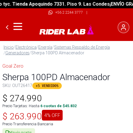
c. Tienda Apoquindo 7331. Piso 9. Las Condes
¡ENVÍO GRATIS
+56 2 2244 3777
|
Inicio
/
Electrónica
/
Energía
/
Sistemas Respaldo de Energía
/
Generadores
/
Sherpa 100PD Almacenador
Goal Zero
Sherpa 100PD Almacenador
SKU:
OUT26417
+5 VENDIDOS
$
274.990
Precio Tarjetas: Hasta
6
cuotas de $
45.832
$
263.990
4
% OFF
Precio Transferencia Bancaria
Envío gratis