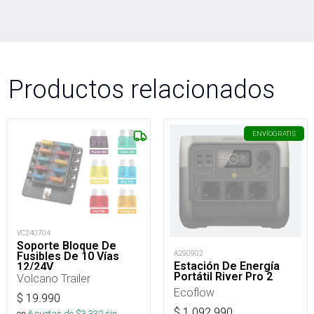
Productos relacionados
ENVÍO
GRATIS
VC240704
Soporte Bloque De
A290902
Fusibles De 10 Vías
Estación De Energía
12/24V
Portátil River Pro 2
Volcano Trailer
Ecoflow
$
19.990
$
1.092.990
en
6
cuotas de $
3.332
sin