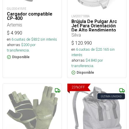
GILI200415FE
Cargador compatible
LM200718BA
CP-400
Brújula De Pulgar Arc
Artemis
Jet Para Orientación
De Alto Rendimiento
$
4.990
Silva
en
6
cuotas de $
832
sin interés
$
120.990
ahorras
$
200
por
en
6
cuotas de $
20.165
sin
transferencia.
interés
Disponible
ahorras
$
4.840
por
transferencia.
Disponible
23
%
OFF
ÚLTIMA UNIDAD