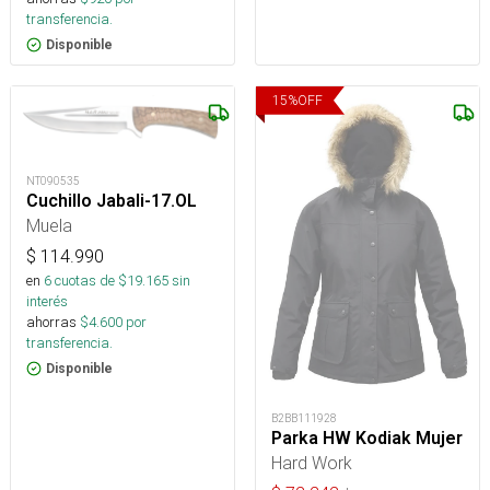
transferencia.
Disponible
15
%
OFF
NT090535
Cuchillo Jabali-17.OL
Muela
$
114.990
en
6
cuotas de $
19.165
sin
interés
ahorras
$
4.600
por
transferencia.
Disponible
B2BB111928
Parka HW Kodiak Mujer
Hard Work