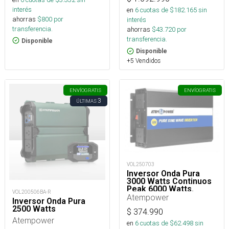
interés
en
6
cuotas de $
182.165
sin
ahorras
$
800
por
interés
transferencia.
ahorras
$
43.720
por
transferencia.
Disponible
Disponible
+5 Vendidos
ENVÍO
GRATIS
ENVÍO
GRATIS
3
ÚLTIMAS
VOL250703
Inversor Onda Pura
3000 Watts Continuos
Peak 6000 Watts.
VOL200506BA-R
Atempower
Inversor Onda Pura
2500 Watts
$
374.990
Atempower
en
6
cuotas de $
62.498
sin