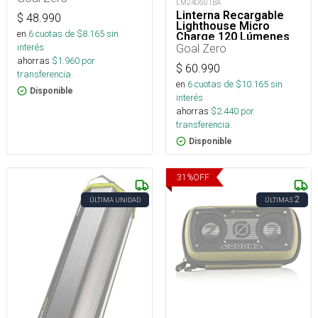
LM240601BA
Linterna Recargable
$
48.990
Lighthouse Micro
en
6
cuotas de $
8.165
sin
Charge 120 Lúmenes
Goal Zero
interés
ahorras
$
1.960
por
$
60.990
transferencia.
en
6
cuotas de $
10.165
sin
Disponible
interés
ahorras
$
2.440
por
transferencia.
Disponible
31
%
OFF
2
ÚLTIMA UNIDAD
ÚLTIMAS