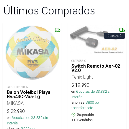
Últimos Comprados
2
ÚLTIMAS
OUT5585-C
Switch Remoto Aer-02
V2.0
Fenix Light
$
19.990
GIL210427BA-R
en
6
cuotas de $
3.332
sin
Balon Voleibol Playa
Bv543C-Vxa-Lg
interés
ahorras
$
800
por
MIKASA
transferencia.
$
22.990
Disponible
en
6
cuotas de $
3.832
sin
+10 Vendidos
interés
ahorras
$
920
por