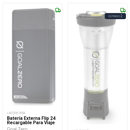
2
ÚLTIMAS
LM230618BA
Batería Externa Flip 24
Recargable Para Viaje
Goal Zero