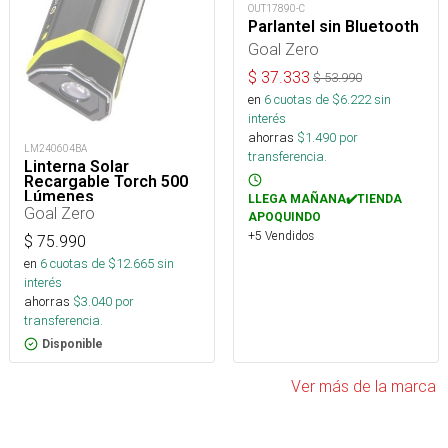
OUT17890-C
Parlantel sin Bluetooth
Goal Zero
$
37.333
$
53.990
en
6
cuotas de $
6.222
sin
interés
ahorras
$
1.490
por
LM240604BA
transferencia.
Linterna Solar
Recargable Torch 500
Lúmenes
LLEGA MAÑANA✔️TIENDA
Goal Zero
APOQUINDO
+5 Vendidos
$
75.990
en
6
cuotas de $
12.665
sin
interés
ahorras
$
3.040
por
transferencia.
Disponible
Ver más de la marca