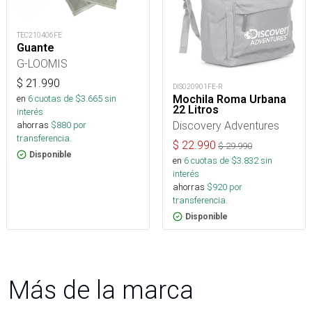
TEC210406FE
Guante
G-LOOMIS
$
21.990
DIS020901FE-R
en
6
cuotas de $
3.665
sin
Mochila Roma Urbana
22 Litros
interés
Discovery Adventures
ahorras
$
880
por
transferencia.
$
22.990
$
29.990
Disponible
en
6
cuotas de $
3.832
sin
interés
ahorras
$
920
por
transferencia.
Disponible
Más de la marca