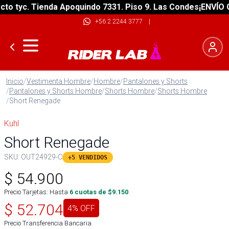
o tyc. Tienda Apoquindo 7331. Piso 9. Las Condes
¡ENVÍO GR
+56 2 2244 3777
|
Inicio
/
Vestimenta Hombre
/
Hombre
/
Pantalones y Shorts
/
Pantalones y Shorts Hombre
/
Shorts Hombre
/
Shorts Hombre
/
Short Renegade
Kuhl
Short Renegade
SKU:
OUT24929-C
+5 VENDIDOS
$
54.900
Precio Tarjetas: Hasta
6
cuotas de $
9.150
$
52.704
4
% OFF
Precio Transferencia Bancaria