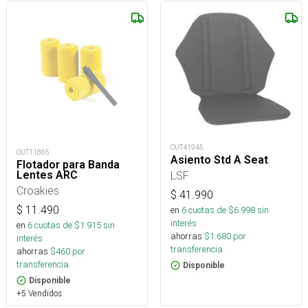
OUT41945
OUT11865
Asiento Std A Seat
Flotador para Banda
Lentes ARC
LSF
Croakies
$
41.990
$
11.490
en
6
cuotas de $
6.998
sin
interés
en
6
cuotas de $
1.915
sin
ahorras
$
1.680
por
interés
transferencia.
ahorras
$
460
por
transferencia.
Disponible
Disponible
+5 Vendidos