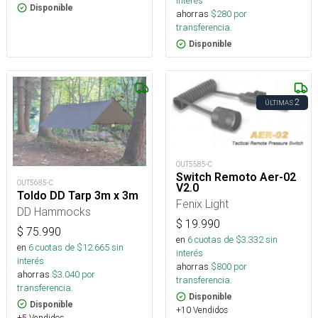
interés
Disponible
ahorras
$
280
por
transferencia.
Disponible
2
ÚLTIMAS
OUT5585-C
Switch Remoto Aer-02
OUT5685-C
V2.0
Toldo DD Tarp 3m x 3m
Fenix Light
DD Hammocks
$
19.990
$
75.990
en
6
cuotas de $
3.332
sin
en
6
cuotas de $
12.665
sin
interés
interés
ahorras
$
800
por
ahorras
$
3.040
por
transferencia.
transferencia.
Disponible
Disponible
+10 Vendidos
+5 Vendidos