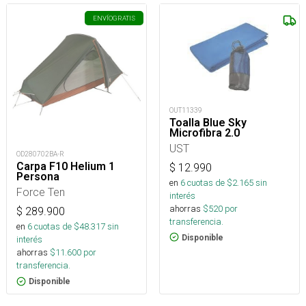
ENVÍO
GRATIS
OUT11339
Toalla Blue Sky
Microfibra 2.0
UST
OD280702BA-R
Carpa F10 Helium 1
$
12.990
Persona
en
6
cuotas de $
2.165
sin
Force Ten
interés
ahorras
$
520
por
$
289.900
transferencia.
en
6
cuotas de $
48.317
sin
Disponible
interés
ahorras
$
11.600
por
transferencia.
Disponible