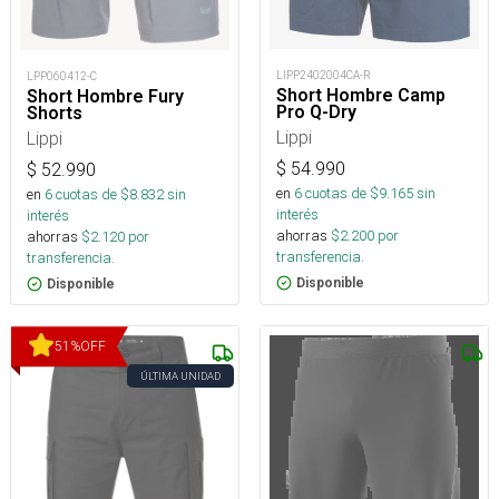
LIPP2402004CA-R
LPP060412-C
Short Hombre Camp
Short Hombre Fury
Pro Q-Dry
Shorts
Lippi
Lippi
$
54.990
$
52.990
en
6
cuotas de $
9.165
sin
en
6
cuotas de $
8.832
sin
interés
interés
ahorras
$
2.200
por
ahorras
$
2.120
por
transferencia.
transferencia.
Disponible
Disponible
51
%
OFF
ÚLTIMA UNIDAD