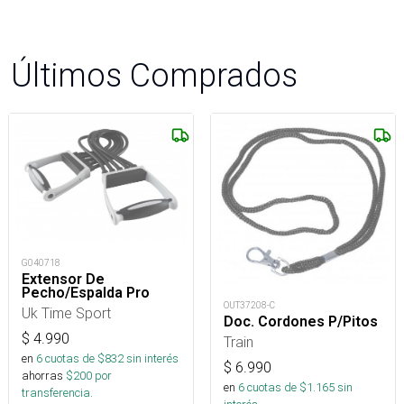
Últimos Comprados
G040718
Extensor De
Pecho/Espalda Pro
OUT37208-C
Uk Time Sport
Doc. Cordones P/Pitos
$
4.990
Train
en
6
cuotas de $
832
sin interés
$
6.990
ahorras
$
200
por
en
6
cuotas de $
1.165
sin
transferencia.