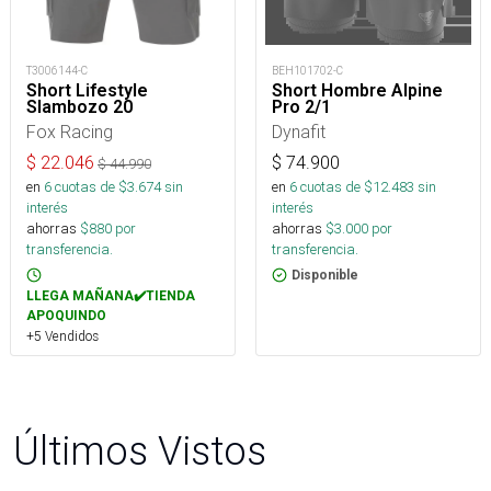
T3006144-C
BEH101702-C
Short Lifestyle
Short Hombre Alpine
Slambozo 20
Pro 2/1
Fox Racing
Dynafit
$
22.046
$
74.900
$
44.990
en
6
cuotas de $
3.674
sin
en
6
cuotas de $
12.483
sin
interés
interés
ahorras
$
880
por
ahorras
$
3.000
por
transferencia.
transferencia.
Disponible
LLEGA MAÑANA✔️TIENDA
APOQUINDO
+5 Vendidos
Últimos Vistos