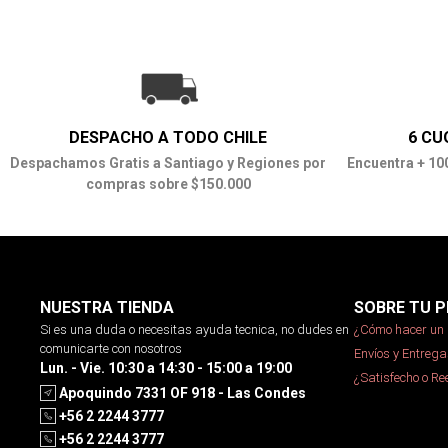
DESPACHO A TODO CHILE
6 CU
Despachamos Gratis a Santiago y Regiones por
Encuentra + 10
compras sobre $150.000
NUESTRA TIENDA
SOBRE TU P
Si es una duda o necesitas ayuda tecnica, no dudes en
¿Cómo hacer un 
comunicarte con nosotros
Envíos y Entrega
Lun. - Vie. 10:30 a 14:30 - 15:00 a 19:00
¿Satisfecho o R
Apoquindo 7331 OF 918 - Las Condes
+56 2 2244 3777
+56 2 2244 3777