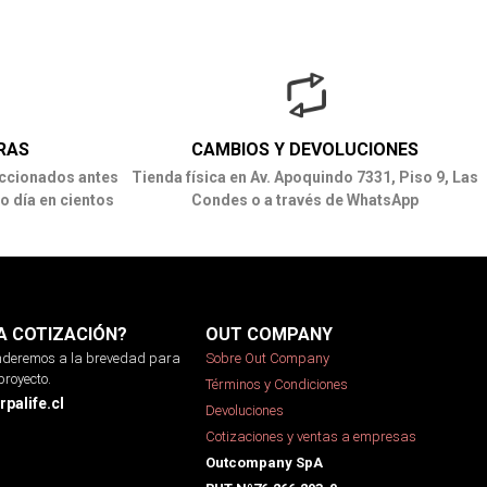
RAS
CAMBIOS Y DEVOLUCIONES
ccionados antes
Tienda física en Av. Apoquindo 7331, Piso 9, Las
o día en cientos
Condes o a través de WhatsApp
A COTIZACIÓN?
OUT COMPANY
onderemos a la brevedad para
Sobre Out Company
proyecto.
Términos y Condiciones
palife.cl
Devoluciones
Cotizaciones y ventas a empresas
Outcompany SpA