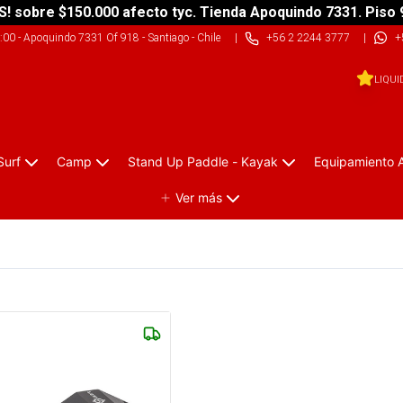
S! sobre $150.000 afecto tyc. Tienda Apoquindo 7331. Piso 
9:00
-
Apoquindo 7331 Of 918 - Santiago - Chile
|
+56 2 2244 3777
|
+
LIQUI
Surf
Camp
Stand Up Paddle - Kayak
Equipamiento 
Ver más