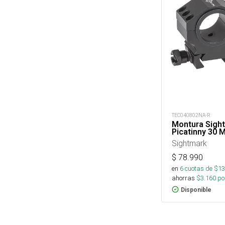
TEC040802NA-R
Montura Sigh
Picatinny 30
Sightmark
$
78.990
en
6
cuotas de $
13
ahorras
$
3.160
por
Disponible