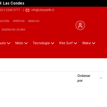
9. Las Condes
56 2 2244 3777
|
info@sherpalife.cl
DACIÓN
OFERTAS
MARCAS
DESPACHO 24 HRS
Auto
Moto
Tecnologia
Kite Surf
Wake
Ordenar
por