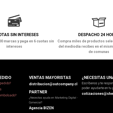
OTAS SIN INTERESES
DESPACHO 24 HO
00 marcas y paga en 6 cuotas sin
Compra miles de productos sele
intereses
del mediodía recibes en el mism
de comunas
EDIDO
VENTAS MAYORISTAS
¿NECESITAS UN
pedido?
Escríbenos y te resp
distribucion@outcompany.cl
poder ayudarte en tu 
s
PARTNER
cotizaciones@sher
eembolsado?
¿Necesitas ayuda en Marketing Digital -
Comercial?
Agencia BIZEN