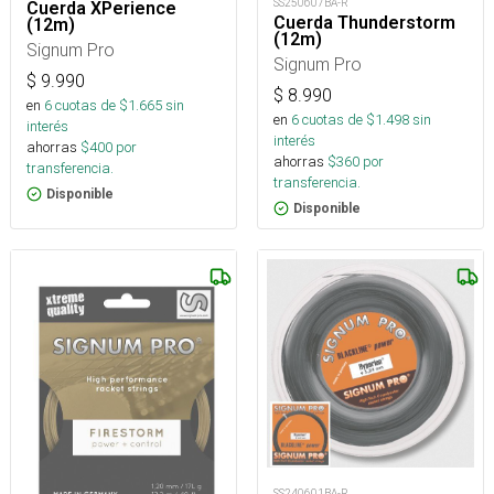
SS250607BA-R
Cuerda XPerience
Cuerda Thunderstorm
(12m)
(12m)
Signum Pro
Signum Pro
$
9.990
$
8.990
en
6
cuotas de $
1.665
sin
en
6
cuotas de $
1.498
sin
interés
interés
ahorras
$
400
por
ahorras
$
360
por
transferencia.
transferencia.
Disponible
Disponible
SS240601BA-R