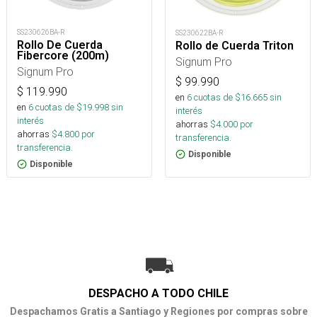
SS230626BA-R
SS230622BA-R
Rollo De Cuerda
Rollo de Cuerda Triton
Fibercore (200m)
Signum Pro
Signum Pro
$
99.990
$
119.990
en
6
cuotas de $
16.665
sin
en
6
cuotas de $
19.998
sin
interés
interés
ahorras
$
4.000
por
ahorras
$
4.800
por
transferencia.
transferencia.
Disponible
Disponible
DESPACHO A TODO CHILE
Despachamos Gratis a Santiago y Regiones por compras sobre