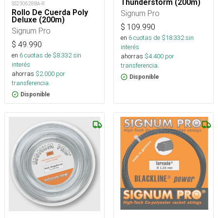
Thunderstorm (200m)
SS230628BA-R
Rollo De Cuerda Poly
Signum Pro
Deluxe (200m)
$
109.990
Signum Pro
en
6
cuotas de $
18.332
sin
$
49.990
interés
en
6
cuotas de $
8.332
sin
ahorras
$
4.400
por
interés
transferencia.
ahorras
$
2.000
por
Disponible
transferencia.
Disponible