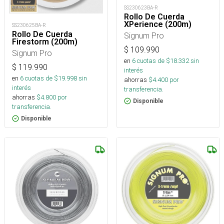
SS230623BA-R
Rollo De Cuerda
XPerience (200m)
SS230625BA-R
Rollo De Cuerda
Signum Pro
Firestorm (200m)
$
109.990
Signum Pro
en
6
cuotas de $
18.332
sin
$
119.990
interés
en
6
cuotas de $
19.998
sin
ahorras
$
4.400
por
interés
transferencia.
ahorras
$
4.800
por
Disponible
transferencia.
Disponible