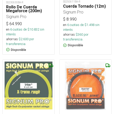
SS250611BA-R
SS230630BA-R
Cuerda Tornado (12m)
Rollo De Cuerda
Megaforce (200m)
Signum Pro
Signum Pro
$
8.990
$
64.990
en
6
cuotas de $
1.498
sin
en
6
cuotas de $
10.832
sin
interés
interés
ahorras
$
360
por
ahorras
$
2.600
por
transferencia.
transferencia.
Disponible
Disponible