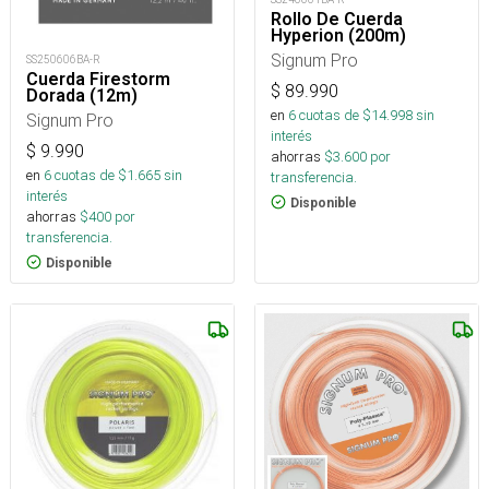
Rollo De Cuerda
Hyperion (200m)
Signum Pro
SS250606BA-R
Cuerda Firestorm
$
89.990
Dorada (12m)
en
6
cuotas de $
14.998
sin
Signum Pro
interés
$
9.990
ahorras
$
3.600
por
en
6
cuotas de $
1.665
sin
transferencia.
interés
Disponible
ahorras
$
400
por
transferencia.
Disponible