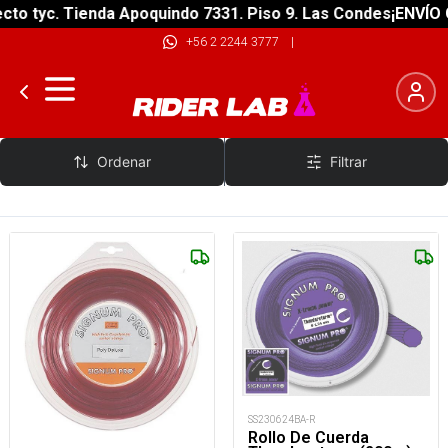
o tyc. Tienda Apoquindo 7331. Piso 9. Las Condes
¡ENVÍO GR
+56 2 2244 3777
|
Signum Pro
Ordenar
Filtrar
SS230624BA-R
Rollo De Cuerda