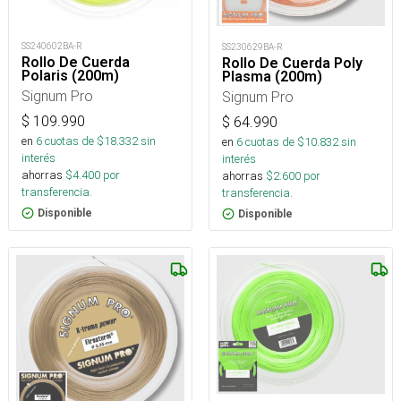
SS240602BA-R
SS230629BA-R
Rollo De Cuerda
Rollo De Cuerda Poly
Polaris (200m)
Plasma (200m)
Signum Pro
Signum Pro
$
109.990
$
64.990
en
6
cuotas de $
18.332
sin
en
6
cuotas de $
10.832
sin
interés
interés
ahorras
$
4.400
por
ahorras
$
2.600
por
transferencia.
transferencia.
Disponible
Disponible