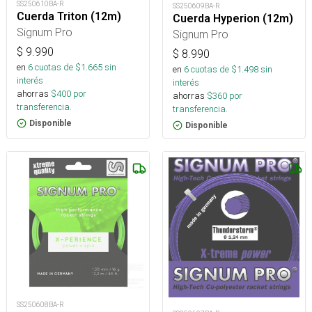
SS250610BA-R
SS250609BA-R
Cuerda Triton (12m)
Cuerda Hyperion (12m)
Signum Pro
Signum Pro
$
9.990
$
8.990
en
6
cuotas de $
1.665
sin
en
6
cuotas de $
1.498
sin
interés
interés
ahorras
$
400
por
ahorras
$
360
por
transferencia.
transferencia.
Disponible
Disponible
SS250608BA-R