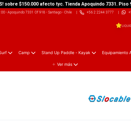
S! sobre $150.000 afecto tyc. Tienda Apoquindo 7331. Piso 
9:00
-
Apoquindo 7331 Of 918 - Santiago - Chile
|
+56 2 2244 3777
|
+
LIQUI
Surf
Camp
Stand Up Paddle - Kayak
Equipamiento 
Ver más