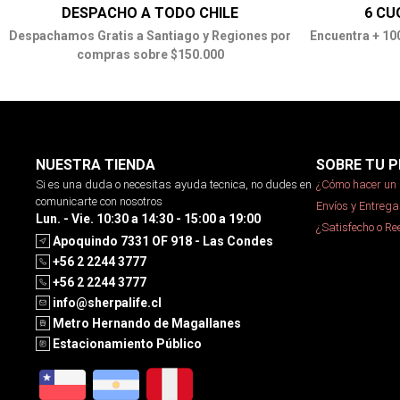
DESPACHO A TODO CHILE
6 CU
Despachamos Gratis a Santiago y Regiones por
Encuentra + 10
compras sobre $150.000
NUESTRA TIENDA
SOBRE TU P
Si es una duda o necesitas ayuda tecnica, no dudes en
¿Cómo hacer un 
comunicarte con nosotros
Envíos y Entrega
Lun. - Vie. 10:30 a 14:30 - 15:00 a 19:00
¿Satisfecho o R
Apoquindo 7331 OF 918 - Las Condes
+56 2 2244 3777
+56 2 2244 3777
info@sherpalife.cl
Metro Hernando de Magallanes
Estacionamiento Público