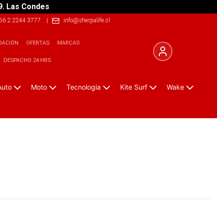
9. Las Condes
56 2 2244 3777
|
info@sherpalife.cl
DACIÓN
OFERTAS
MARCAS
DESPACHO 24 HRS
Auto
Moto
Tecnologia
Kite Surf
Wake