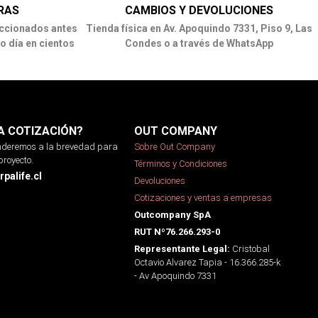
RAS
CAMBIOS Y DEVOLUCIONES
ccionados antes
Tienda física en Av. Apoquindo 7331, Piso 9, Las
o día en cientos
Condes o a través de WhatsApp
A COTIZACIÓN?
OUT COMPANY
onderemos a la brevedad para
Sobre Out Company
proyecto.
Términos y Condiciones
palife.cl
Devoluciones
Cotizaciones y ventas a empresas
Outcompany SpA
RUT Nº76.266.293-0
Cristobal
Representante Legal:
Octavio Alvarez Tapia - 16.366.285-k
- Av Apoquindo 7331