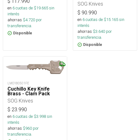
$
117.990
SOG Knives
en
6
cuotas de $
19.665
sin
$
90.990
interés
en
6
cuotas de $
15.165
sin
ahorras
$
4.720
por
interés
transferencia.
ahorras
$
3.640
por
Disponible
transferencia.
Disponible
LMO180501FE
Cuchillo Key Knife
Brass - Clam Pack
SOG Knives
$
23.990
en
6
cuotas de $
3.998
sin
interés
ahorras
$
960
por
transferencia.