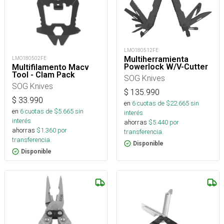
LMO180512FE
Multiherramienta
LMO180502FE
Powerlock W/V-Cutter
Multifilamento Macv
Tool - Clam Pack
SOG Knives
SOG Knives
$
135.990
$
33.990
en
6
cuotas de $
22.665
sin
en
6
cuotas de $
5.665
sin
interés
interés
ahorras
$
5.440
por
ahorras
$
1.360
por
transferencia.
transferencia.
Disponible
Disponible