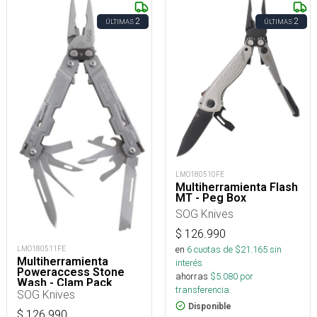
2
2
ÚLTIMAS
ÚLTIMAS
LMO180510FE
Multiherramienta Flash
MT - Peg Box
SOG Knives
$
126.990
en
6
cuotas de $
21.165
sin
LMO180511FE
Multiherramienta
interés
Poweraccess Stone
ahorras
$
5.080
por
Wash - Clam Pack
transferencia.
SOG Knives
Disponible
$
126.990