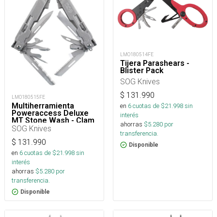
LMO180514FE
Tijera Parashears -
Blister Pack
SOG Knives
$
131.990
LMO180515FE
Multiherramienta
en
6
cuotas de $
21.998
sin
Poweraccess Deluxe
interés
MT Stone Wash - Clam
ahorras
$
5.280
por
Pack
SOG Knives
transferencia.
$
131.990
Disponible
en
6
cuotas de $
21.998
sin
interés
ahorras
$
5.280
por
transferencia.
Disponible