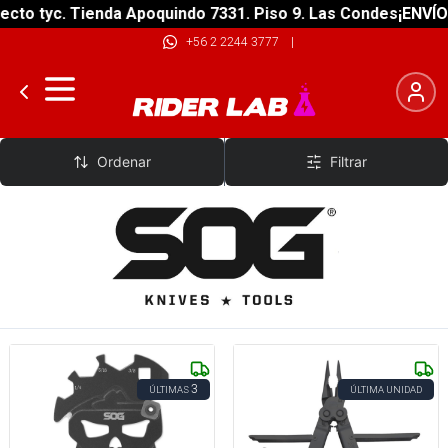
cto tyc. Tienda Apoquindo 7331. Piso 9. Las Condes
¡ENVÍO G
+56 2 2244 3777
|
SOG Knives
Ordenar
Filtrar
3
ÚLTIMAS
ÚLTIMA UNIDAD