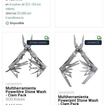
en
6
cuotas de $
21.165
sin
interés
ahorras
$
5.080
por
transferencia.
Disponible
2
ÚLTIMA UNIDAD
ÚLTIMAS
LMO180509FE
Multiherramienta
Powerlitre Stone Wash
LMO180505FE
- Clam Pack
Multiherramienta
SOG Knives
Powerpint Stone Wash
- Clam Pack