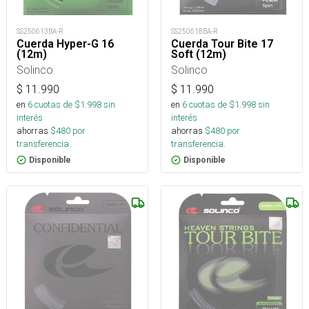
SS250618BA-R
SS250613BA-R
Cuerda Tour Bite 17
Cuerda Hyper-G 16
Soft (12m)
(12m)
Solinco
Solinco
$
11.990
$
11.990
en
6
cuotas de $
1.998
sin
en
6
cuotas de $
1.998
sin
interés
interés
ahorras
$
480
por
ahorras
$
480
por
transferencia.
transferencia.
Disponible
Disponible