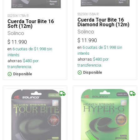
SS250615BA-R
SS250617BA-R
Cuerda Tour Bite 16
Cuerda Tour Bite 16
Diamond Rough (12m)
Soft (12m)
Solinco
Solinco
$
11.990
$
11.990
en
6
cuotas de $
1.998
sin
en
6
cuotas de $
1.998
sin
interés
interés
ahorras
$
480
por
ahorras
$
480
por
transferencia.
transferencia.
Disponible
Disponible