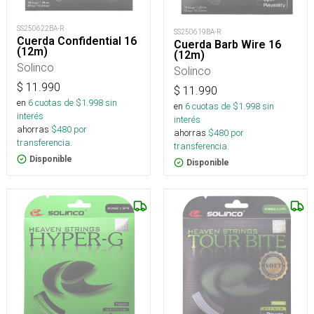
SS250622BA-R
SS250619BA-R
Cuerda Confidential 16
Cuerda Barb Wire 16
(12m)
(12m)
Solinco
Solinco
$
11.990
$
11.990
en
6
cuotas de $
1.998
sin
en
6
cuotas de $
1.998
sin
interés
interés
ahorras
$
480
por
ahorras
$
480
por
transferencia.
transferencia.
Disponible
Disponible