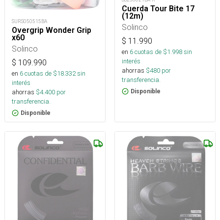
Cuerda Tour Bite 17
(12m)
SURS050515BA
Solinco
Overgrip Wonder Grip
x60
$
11.990
Solinco
en
6
cuotas de $
1.998
sin
interés
$
109.990
ahorras
$
480
por
en
6
cuotas de $
18.332
sin
transferencia.
interés
Disponible
ahorras
$
4.400
por
transferencia.
Disponible