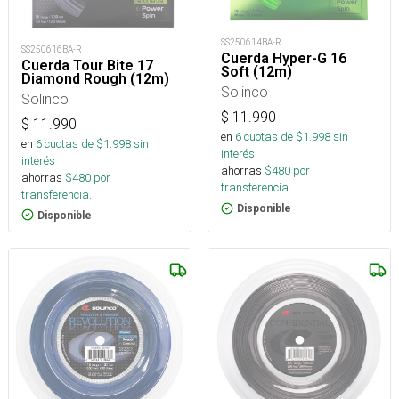
SS250614BA-R
SS250616BA-R
Cuerda Hyper-G 16
Cuerda Tour Bite 17
Soft (12m)
Diamond Rough (12m)
Solinco
Solinco
$
11.990
$
11.990
en
6
cuotas de $
1.998
sin
en
6
cuotas de $
1.998
sin
interés
interés
ahorras
$
480
por
ahorras
$
480
por
transferencia.
transferencia.
Disponible
Disponible