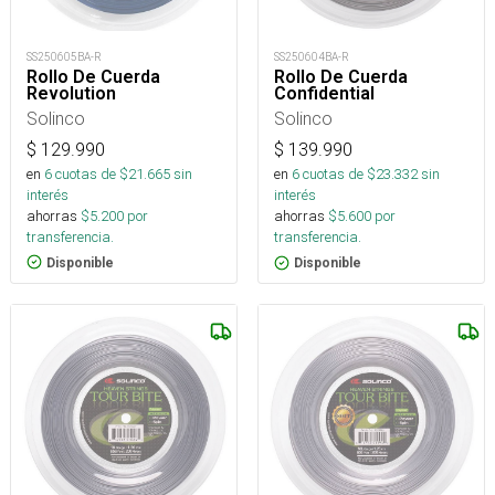
SS250605BA-R
SS250604BA-R
Rollo De Cuerda
Rollo De Cuerda
Revolution
Confidential
Solinco
Solinco
$
129.990
$
139.990
en
6
cuotas de $
21.665
sin
en
6
cuotas de $
23.332
sin
interés
interés
ahorras
$
5.200
por
ahorras
$
5.600
por
transferencia.
transferencia.
Disponible
Disponible