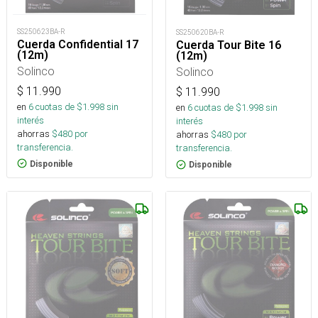
SS250623BA-R
SS250620BA-R
Cuerda Confidential 17
Cuerda Tour Bite 16
(12m)
(12m)
Solinco
Solinco
$
11.990
$
11.990
en
6
cuotas de $
1.998
sin
en
6
cuotas de $
1.998
sin
interés
interés
ahorras
$
480
por
ahorras
$
480
por
transferencia.
transferencia.
Disponible
Disponible