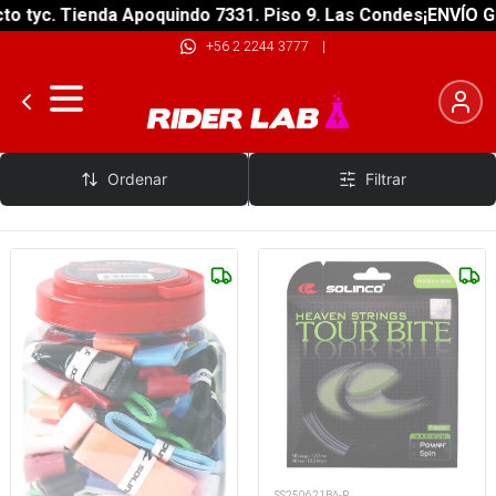
tyc. Tienda Apoquindo 7331. Piso 9. Las Condes
¡ENVÍO GRAT
+56 2 2244 3777
|
Solinco
Ordenar
Filtrar
SS250621BA-R