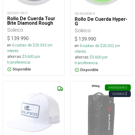
SS250601BA-R
SS240608BA-R
Rollo De Cuerda Tour
Rollo De Cuerda Hyper-
Bite Diamond Rough
G
Solinco
Solinco
$
139.990
$
139.990
en
6
cuotas de $
23.332
sin
en
6
cuotas de $
23.332
sin
interés
interés
ahorras
$
5.600
por
ahorras
$
5.600
por
transferencia.
transferencia.
Disponible
Disponible
ENVÍO
GRATIS
2
ÚLTIMAS