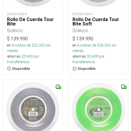
SS250603BA-R
SS250602BA-R
Rollo De Cuerda Tour
Rollo De Cuerda Tour
Bite
Bite Soft
Solinco
Solinco
$
139.990
$
139.990
en
6
cuotas de $
23.332
sin
en
6
cuotas de $
23.332
sin
interés
interés
ahorras
$
5.600
por
ahorras
$
5.600
por
transferencia.
transferencia.
Disponible
Disponible