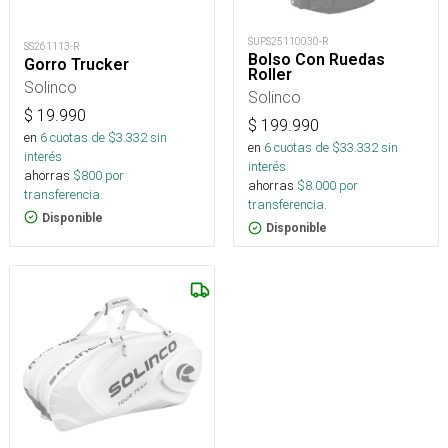
SUPS25110030-R
SS261113-R
Bolso Con Ruedas
Gorro Trucker
Roller
Solinco
Solinco
$
19.990
$
199.990
en
6
cuotas de $
3.332
sin
en
6
cuotas de $
33.332
sin
interés
interés
ahorras
$
800
por
ahorras
$
8.000
por
transferencia.
transferencia.
Disponible
Disponible