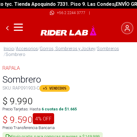
yc. Tienda Apoquindo 7331. Piso 9. Las Condes
¡ENVÍO GRATI
+56 2 2244 3777
|
Inicio
/
Accesorios
/
Gorros, Sombreros y Jockey
/
Sombreros
/
Sombrero
RAPALA
Sombrero
SKU:
RAP091903-C
+5 VENDIDOS
$
9.990
Precio Tarjetas: Hasta
6
cuotas de $
1.665
$
9.590
4
% OFF
Precio Transferencia Bancaria
Envío gratis para compras mayores a $149.999