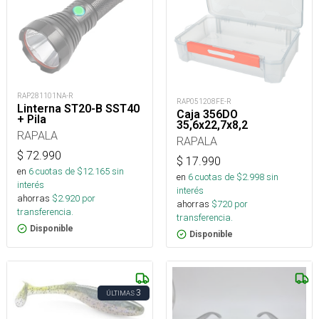
RAP281101NA-R
RAP051208FE-R
Linterna ST20-B SST40
Caja 356DO
+ Pila
35,6x22,7x8,2
RAPALA
RAPALA
$
72.990
$
17.990
en
6
cuotas de $
12.165
sin
en
6
cuotas de $
2.998
sin
interés
interés
ahorras
$
2.920
por
ahorras
$
720
por
transferencia.
transferencia.
Disponible
Disponible
3
ÚLTIMAS