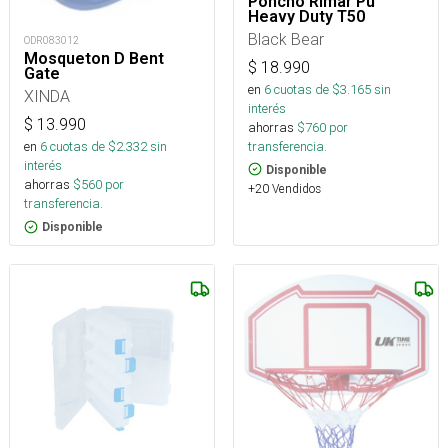
Poncho Rimar Pu
Heavy Duty T50
Black Bear
ODR083012
Mosqueton D Bent
$
18.990
Gate
en
6
cuotas de $
3.165
sin
XINDA
interés
$
13.990
ahorras
$
760
por
transferencia.
en
6
cuotas de $
2.332
sin
interés
Disponible
ahorras
$
560
por
+20 Vendidos
transferencia.
Disponible