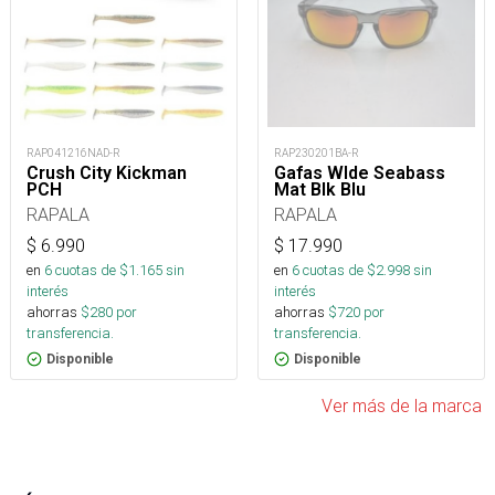
RAP041216NAD-R
RAP230201BA-R
Crush City Kickman
Gafas Wlde Seabass
PCH
Mat Blk Blu
RAPALA
RAPALA
$
6.990
$
17.990
en
6
cuotas de $
1.165
sin
en
6
cuotas de $
2.998
sin
interés
interés
ahorras
$
280
por
ahorras
$
720
por
transferencia.
transferencia.
Disponible
Disponible
Ver más de la marca