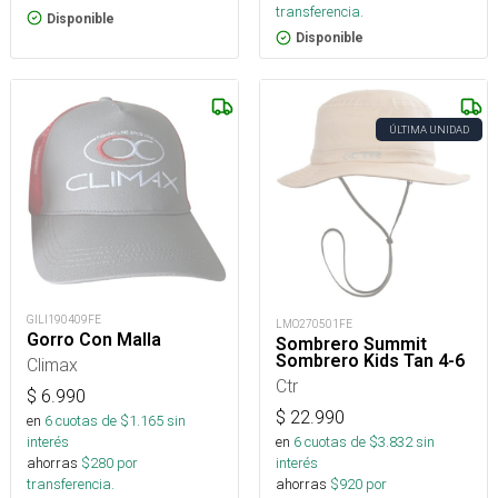
transferencia.
Disponible
Disponible
ÚLTIMA UNIDAD
GILI190409FE
LMO270501FE
Gorro Con Malla
Sombrero Summit
Sombrero Kids Tan 4-6
Climax
Ctr
$
6.990
$
22.990
en
6
cuotas de $
1.165
sin
interés
en
6
cuotas de $
3.832
sin
ahorras
$
280
por
interés
transferencia.
ahorras
$
920
por