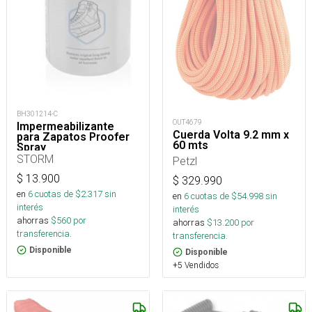
BH301214-C
OUT4679
Impermeabilizante
Cuerda Volta 9.2 mm x
para Zapatos Proofer
60 mts
Spray
STORM
Petzl
$
13.900
$
329.990
en
6
cuotas de $
2.317
sin
en
6
cuotas de $
54.998
sin
interés
interés
ahorras
$
560
por
ahorras
$
13.200
por
transferencia.
transferencia.
Disponible
Disponible
+5 Vendidos