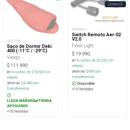
2
ÚLTIMAS
OUT5585-C
Switch Remoto Aer-02
V2.0
OUT11752
Fenix Light
Saco de Dormir Deki
400 (-11°C / -29°C)
$
19.990
Vango
en
6
cuotas de $
3.332
sin
$
111.990
interés
ahorras
$
800
por
en
6
cuotas de $
18.665
sin
transferencia.
interés
ahorras
$
4.480
por
Disponible
transferencia.
+10 Vendidos
LLEGA MAÑANA✔️TIENDA
APOQUINDO
+70 Vendidos