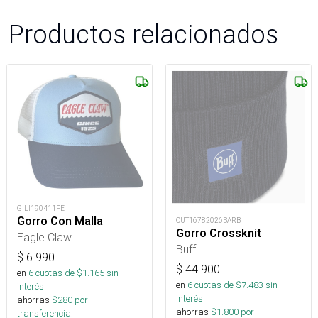
Productos relacionados
GILI190411FE
Gorro Con Malla
OUT16782026BARB
Gorro Crossknit
Eagle Claw
Buff
$
6.990
$
44.900
en
6
cuotas de $
1.165
sin
en
6
cuotas de $
7.483
sin
interés
interés
ahorras
$
280
por
ahorras
$
1.800
por
transferencia.