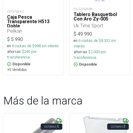
GIL210426BA
OUT37464-C
Tablero Basquetbol
Caja Pesca
Con Aro Zy-005
Transparente H513
Uk Time Sport
Doble
Pelikan
$
49.990
$
5.990
en
6
cuotas de $
8.332
sin
en
6
cuotas de $
998
sin interés
interés
ahorras
$
240
por
ahorras
$
2.000
por
transferencia.
transferencia.
Disponible
Disponible
+5 Vendidos
Más de la marca
3
3
ÚLTIMAS
ÚLTIMAS