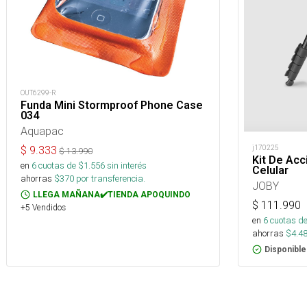
OUT6299-R
Funda Mini Stormproof Phone Case
034
Aquapac
j170225
$
9.333
$
13.990
Kit De Ac
en
6
cuotas de $
1.556
sin interés
Celular
ahorras
$
370
por transferencia.
JOBY
LLEGA MAÑANA✔️TIENDA APOQUINDO
$
111.990
+5 Vendidos
en
6
cuotas de
ahorras
$
4.4
Disponible