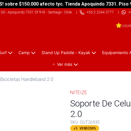
S! sobre $150.000 afecto tyc. Tienda Apoquindo 7331. Piso 
9:00
-
Apoquindo 7331 Of 918 - Santiago - Chile
|
+56 2 2244 3777
|
+
LIQUI
Surf
Camp
Stand Up Paddle - Kayak
Equipamiento 
Ver más
 Bicicletas Handleband 2.0
NITEIZE
Soporte De Celu
2.0
SKU:
OUT26935
+5 VENDIDOS