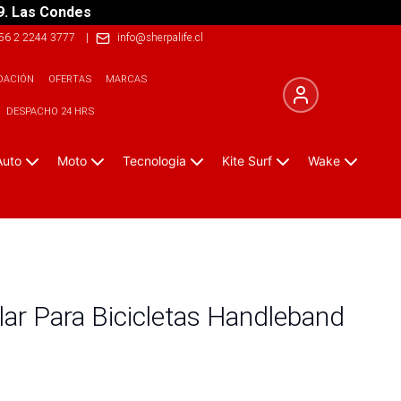
9. Las Condes
56 2 2244 3777
|
info@sherpalife.cl
DACIÓN
OFERTAS
MARCAS
DESPACHO 24 HRS
Auto
Moto
Tecnologia
Kite Surf
Wake
lar Para Bicicletas Handleband