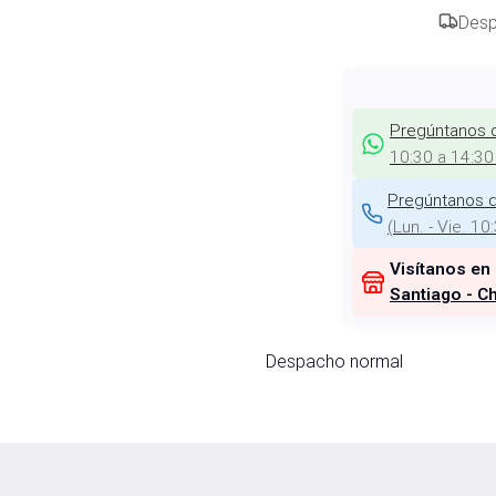
Desp
Pregúntanos 
10:30 a 14:30
Pregúntanos d
(
Lun. - Vie. 10
Visítanos en
Santiago - Ch
Despacho normal