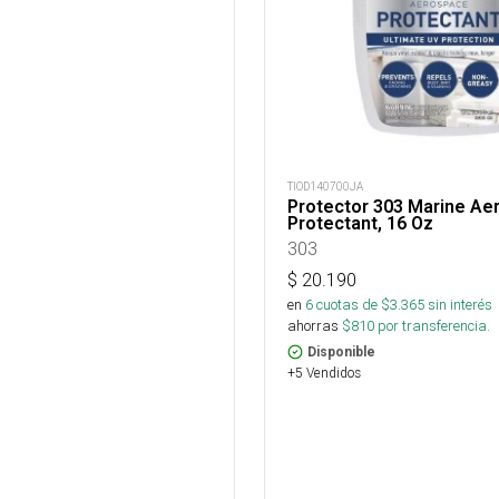
TIOD140700JA
Protector 303 Marine Ae
Protectant, 16 Oz
303
$
20.190
en
6
cuotas de $
3.365
sin interés
ahorras
$
810
por transferencia.
Disponible
+5 Vendidos