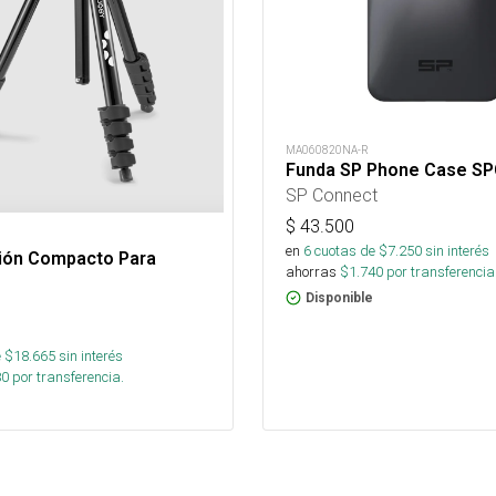
MA060820NA-R
Funda SP Phone Case S
SP Connect
$
43.500
en
6
cuotas de $
7.250
sin interés
ción Compacto Para
ahorras
$
1.740
por transferencia
Disponible
 $
18.665
sin interés
80
por transferencia.