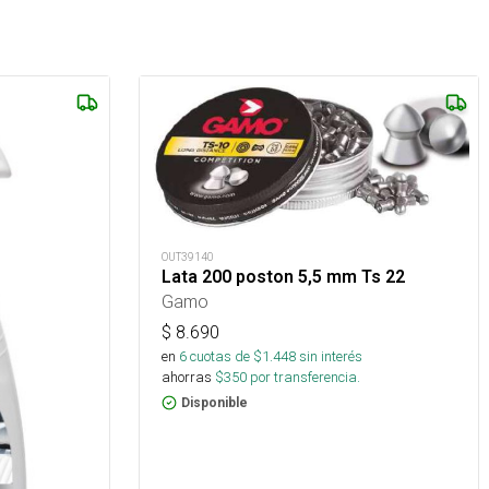
OUT39140
Lata 200 poston 5,5 mm Ts 22
Gamo
$
8.690
en
6
cuotas de $
1.448
sin interés
ahorras
$
350
por transferencia.
Disponible