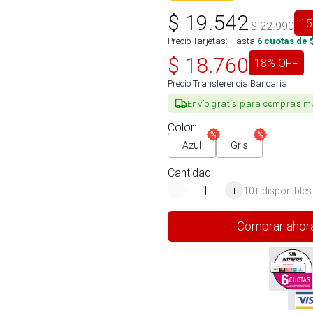
$
19.542
15
$
22.990
Precio Tarjetas: Hasta
6
cuotas de 
$
18.760
18
% OFF
Precio Transferencia Bancaria
Envío gratis para compras m
Color
:
Azul
Gris
Cantidad:
-
+
10+ disponibles
Comprar ahor