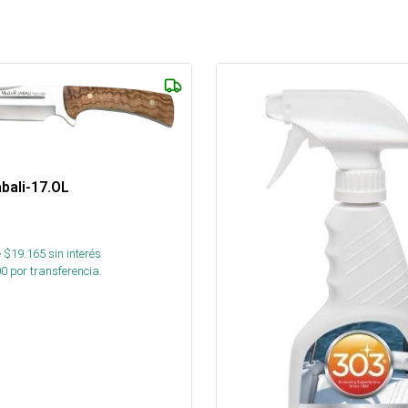
abali-17.OL
 $
19.165
sin interés
00
por transferencia.