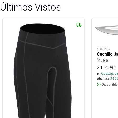
Últimos Vistos
NT090535
Cuchillo J
Muela
$
114.990
en
6
cuotas de
ahorras
$
4.6
Disponible