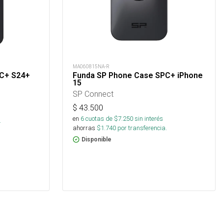
MA060815NA-R
PC+ S24+
Funda SP Phone Case SPC+ iPhone
15
SP Connect
$
43.500
en
6
cuotas de $
7.250
sin interés
.
ahorras
$
1.740
por transferencia.
Disponible