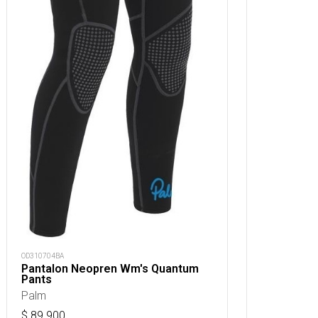
OD310704BA
Pantalon Neopren Wm's Quantum
Pants
Palm
$
89.900