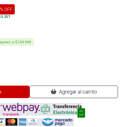
% OFF
$
3.257
ayores a $149.999
a
Agregar al carrito
4%
OFF