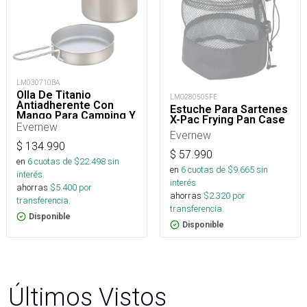
LM030710BA
Olla De Titanio
LMO280505FE
Antiadherente Con
Estuche Para Sartenes
Mango Para Camping Y
X-Pac Frying Pan Case
Trekking- 900 Ml
Evernew
Evernew
$
134.990
$
57.990
en
6
cuotas de $
22.498
sin
en
6
cuotas de $
9.665
sin
interés
interés
ahorras
$
5.400
por
ahorras
$
2.320
por
transferencia.
transferencia.
Disponible
Disponible
Últimos Vistos