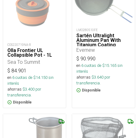
LMO280510FE
Sartén Ultralight
Aluminum Pan With
Titanium Coating
COS220719NA-R
Evernew
Olla Frontier UL
Collapsible Pot - 1L
$
90.990
Sea To Summit
en
6
cuotas de $
15.165
sin
$
84.901
interés
ahorras
$
3.640
por
en
6
cuotas de $
14.150
sin
transferencia.
interés
ahorras
$
3.400
por
Disponible
transferencia.
Disponible