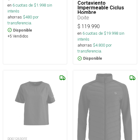
Cortaviento
en
6
cuotas de $
1.998
sin
Impermeable Ciclus
interés
Hombre
ahorras
$
480
por
Doite
transferencia.
$
119.990
Disponible
en
6
cuotas de $
19.998
sin
+5 Vendidos
interés
ahorras
$
4.800
por
transferencia.
Disponible
DOI012630FE