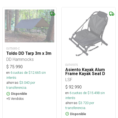
OUT5685-C
Toldo DD Tarp 3m x 3m
DD Hammocks
OUT41975
$
75.990
Asiento Kayak Alum
en
6
cuotas de $
12.665
sin
Frame Kayak Seat D
interés
LSF
ahorras
$
3.040
por
$
92.990
transferencia.
en
6
cuotas de $
15.498
sin
Disponible
interés
+5 Vendidos
ahorras
$
3.720
por
transferencia.
Disponible