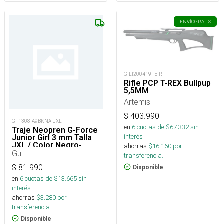
ENVÍO
GRATIS
GILI200419FE-R
Rifle PCP T-REX Bullpup
5,5MM
Artemis
$
403.990
GF1308-A9BKNA-JXL
en
6
cuotas de $
67.332
sin
Traje Neopren G-Force
interés
Junior Girl 3 mm Talla
JXL / Color Negro-
ahorras
$
16.160
por
Rosado
Gul
transferencia.
$
81.990
Disponible
en
6
cuotas de $
13.665
sin
interés
ahorras
$
3.280
por
transferencia.
Disponible