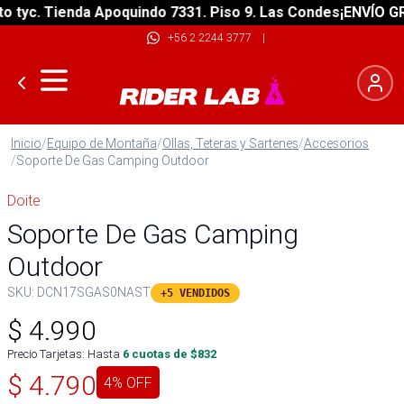
yc. Tienda Apoquindo 7331. Piso 9. Las Condes
¡ENVÍO GRATI
+56 2 2244 3777
|
Inicio
/
Equipo de Montaña
/
Ollas, Teteras y Sartenes
/
Accesorios
/
Soporte De Gas Camping Outdoor
Doite
Soporte De Gas Camping
Outdoor
SKU:
DCN17SGAS0NAST
+5 VENDIDOS
$
4.990
Precio Tarjetas: Hasta
6
cuotas de $
832
$
4.790
4
% OFF