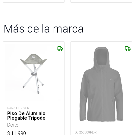
Más de la marca
DOI251119BA-R
Piso De Aluminio
Plegable Tripode
Doite
$
11.990
DOI260309FE-R