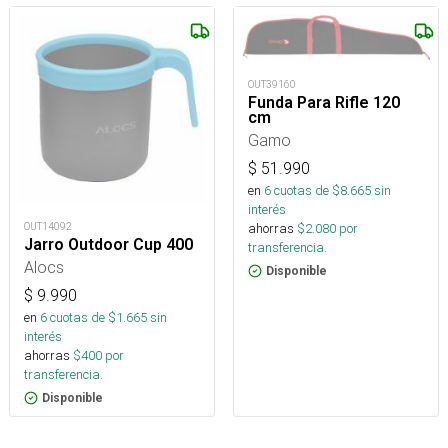
OUT39160
Funda Para Rifle 120
cm
Gamo
$
51.990
en
6
cuotas de $
8.665
sin
interés
ahorras
$
2.080
por
OUT14092
Jarro Outdoor Cup 400
transferencia.
Alocs
Disponible
$
9.990
en
6
cuotas de $
1.665
sin
interés
ahorras
$
400
por
transferencia.
Disponible