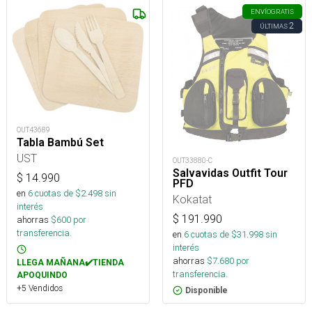
ENVÍO
GRATIS
2
ÚLTIMAS
OUT43689
Tabla Bambú Set
UST
OUT33880-C
Salvavidas Outfit Tour
$
14.990
PFD
en
6
cuotas de $
2.498
sin
Kokatat
interés
$
191.990
ahorras
$
600
por
transferencia.
en
6
cuotas de $
31.998
sin
interés
ahorras
$
7.680
por
LLEGA MAÑANA✔️TIENDA
transferencia.
APOQUINDO
+5 Vendidos
Disponible